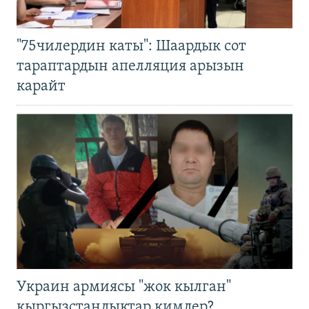
"75чилердин каты": Шаардык сот
тараптардын апелляция арызын
карайт
Украин армиясы "жок кылган"
кыргызстандыктар кимдер?