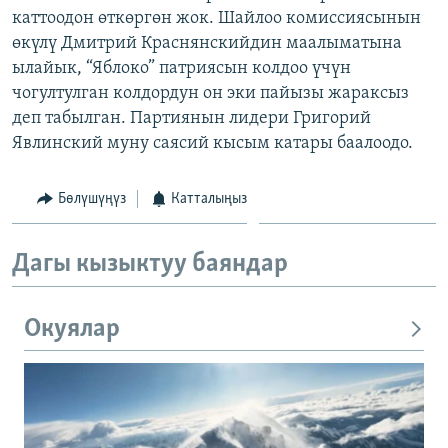
каттоодон өткөргөн жок. Шайлоо комиссиясынын
ОНЛАЙН ШЕРИНЕ
ЭЖЕ-СИҢДИЛЕР
өкүлү Дмитрий Краснянскийдин маалыматына
АЗАТТЫК+
ылайык, “Яблоко” патриясын колдоо үчүн
ЫҢГАЙСЫЗ СУРООЛОР
чогултулган колдордун он эки пайызы жараксыз
деп табылган. Партиянын лидери Григорий
Явлинский муну саясий кысым катары баалоодо.
ЭЕ/АРнун бардык сайттары
Бөлүшүңүз
Катталыңыз
Дагы кызыктуу баяндар
Окуялар