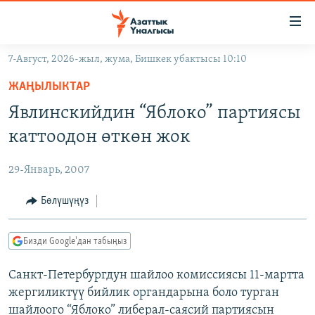
Линктер
Мазмунга
өтүңүз
7-Август, 2026-жыл, жума, Бишкек убактысы 10:10
Навигацияга
ЖАҢЫЛЫКТАР
өтүңүз
ЖАҢЫЛЫКТАР
КЫРГЫЗСТАН
Издөөгө
Явлинскийдин “Яблоко” партиясы
салыңыз
ДҮЙНӨ
КЫРГЫЗСТАН
каттоодон өткөн жок
УКРАИНА
САЯСАТ
ДҮЙНӨ
29-Январь, 2007
АТАЙЫН ИЛИКТӨӨ
ЭКОНОМИКА
БОРБОР АЗИЯ
ТВ ПРОГРАММАЛАР
Бөлүшүңүз
МАДАНИЯТ
ПОДКАСТ
БҮГҮН АЗАТТЫКТА
Бизди Google'дан табыңыз
ӨЗГӨЧӨ ПИКИР
ЭКСПЕРТТЕР ТАЛДАЙТ
Санкт-Петербургдун шайлоо комиссиясы 11-мартта
БИЗ ЖАНА ДҮЙНӨ
Русский
жергиликтүү бийлик органдарына боло турган
ДАНИСТЕ
шайлоого “Яблоко” либерал-саясий партиясын