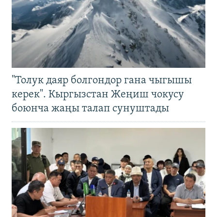
"Толук даяр болгондор гана чыгышы
керек". Кыргызстан Жеңиш чокусу
боюнча жаңы талап сунуштады