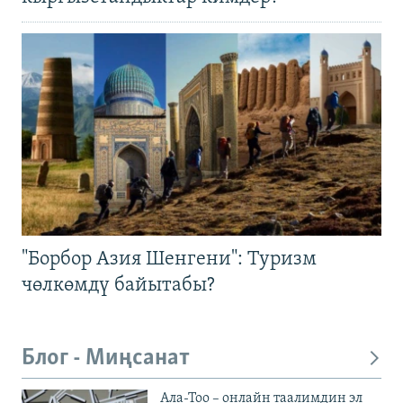
"Борбор Азия Шенгени": Туризм
чөлкөмдү байытабы?
Блог - Миңсанат
Ала-Тоо – онлайн таалимдин эл