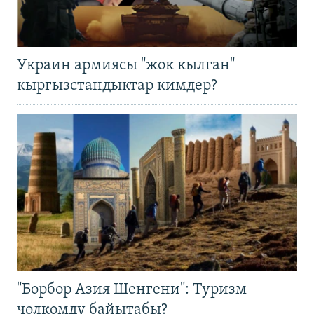
Украин армиясы "жок кылган"
кыргызстандыктар кимдер?
"Борбор Азия Шенгени": Туризм
чөлкөмдү байытабы?