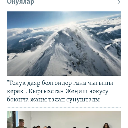
Окуялар
"Толук даяр болгондор гана чыгышы
керек". Кыргызстан Жеңиш чокусу
боюнча жаңы талап сунуштады