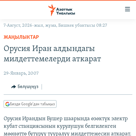
Линктер
Мазмунга
өтүңүз
7-Август, 2026-жыл, жума, Бишкек убактысы 08:27
Навигацияга
ЖАҢЫЛЫКТАР
өтүңүз
ЖАҢЫЛЫКТАР
КЫРГЫЗСТАН
Издөөгө
Орусия Иран алдындагы
салыңыз
ДҮЙНӨ
КЫРГЫЗСТАН
милдеттемелерди аткарат
УКРАИНА
САЯСАТ
ДҮЙНӨ
29-Январь, 2007
АТАЙЫН ИЛИКТӨӨ
ЭКОНОМИКА
БОРБОР АЗИЯ
ТВ ПРОГРАММАЛАР
Бөлүшүңүз
МАДАНИЯТ
ПОДКАСТ
БҮГҮН АЗАТТЫКТА
Бизди Google'дан табыңыз
ӨЗГӨЧӨ ПИКИР
ЭКСПЕРТТЕР ТАЛДАЙТ
Орусия Ирандын Бушер шаарында өзөктүк электр
БИЗ ЖАНА ДҮЙНӨ
Русский
кубат станциясынын курулушун белгиленген
ДАНИСТЕ
мөөнөттө бүтүрүү тууралуу милдеттемесин аткарат.