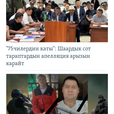
"75чилердин каты": Шаардык сот
тараптардын апелляция арызын
карайт