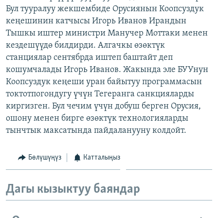
Бул тууралуу жекшембиде Орусиянын Коопсуздук
ОНЛАЙН ШЕРИНЕ
ЭЖЕ-СИҢДИЛЕР
кеңешинин катчысы Игорь Иванов Ирандын
АЗАТТЫК+
Тышкы иштер министри Манучер Моттаки менен
ЫҢГАЙСЫЗ СУРООЛОР
кездешүүдө билдирди. Алгачкы өзөктүк
станциялар сентябрда иштеп баштайт деп
кошумчалады Игорь Иванов. Жакында эле БУУнун
ЭЕ/АРнун бардык сайттары
Коопсуздук кеңеши уран байытуу программасын
токтотпогондугу үчүн Тегеранга санкцияларды
киргизген. Бул чечим үчүн добуш берген Орусия,
ошону менен бирге өзөктүк технологияларды
тынчтык максатында пайдаланууну колдойт.
Бөлүшүңүз
Катталыңыз
Дагы кызыктуу баяндар