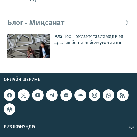
Блог - Миңсанат
Ала-Тоо – онлайн таалимдин эл
аралык бешиги болууга тийиш
ОНЛАЙН ШЕРИНЕ
БИЗ ЖӨНҮНДӨ