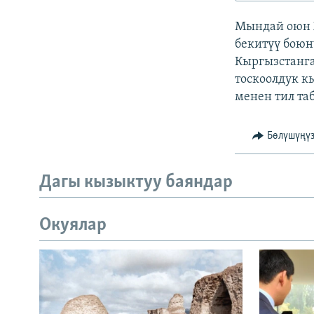
ЭЖЕ-СИҢДИЛЕР
Мындай оюн 
АЗАТТЫК+
бекитүү боюн
ЫҢГАЙСЫЗ СУРООЛОР
Кыргызстанга
тоскоолдук к
менен тил та
Бөлүшүңү
Дагы кызыктуу баяндар
Окуялар