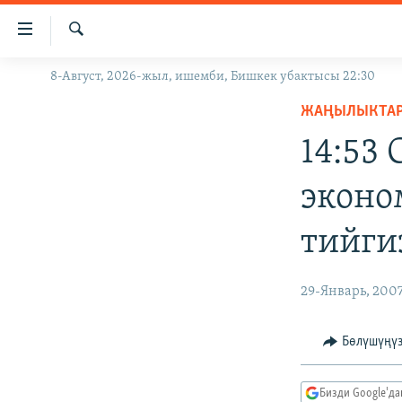
Линктер
Мазмунга
өтүңүз
Издөө
8-Август, 2026-жыл, ишемби, Бишкек убактысы 22:30
ЖАҢЫЛЫКТАР
Навигацияга
өтүңүз
ЖАҢЫЛЫКТА
КЫРГЫЗСТАН
Издөөгө
14:53
ДҮЙНӨ
КЫРГЫЗСТАН
салыңыз
УКРАИНА
САЯСАТ
ДҮЙНӨ
эконо
АТАЙЫН ИЛИКТӨӨ
ЭКОНОМИКА
БОРБОР АЗИЯ
тийги
ТВ ПРОГРАММАЛАР
МАДАНИЯТ
ПОДКАСТ
БҮГҮН АЗАТТЫКТА
29-Январь, 200
ӨЗГӨЧӨ ПИКИР
ЭКСПЕРТТЕР ТАЛДАЙТ
БИЗ ЖАНА ДҮЙНӨ
Бөлүшүңү
ДАНИСТЕ
Бизди Google'д