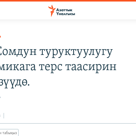
Р
 Сомдун туруктуулугу
микага терс таасирин
зүүдө.
7
з
ан табыңыз