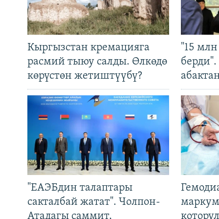
Кыргызстан кремацияга
"15 мл
расмий тыюу салды. Өлкөдө
берди"
көрүстөн жетиштүүбү?
абакта
"ЕАЭБдин талаптары
Гемоди
сакталбай жатат". Чолпон-
маркум
Атадагы саммит,
котору