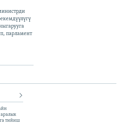
министрди
бекемдүүлүгү
 чыгарууга
уп, парламент
айн
 аралык
га тийиш