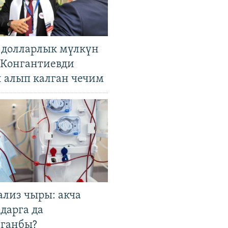
н долларлык мүлкүн
. Конгантиевди
н алып калган чечим
ализ чыры: акча
дарга да
лганбы?