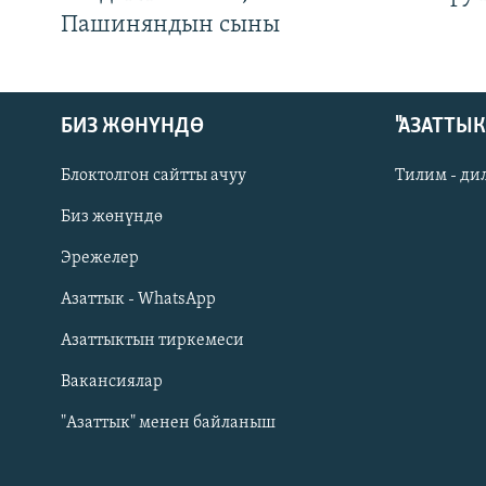
Пашиняндын сыны
БИЗ ЖӨНҮНДӨ
"АЗАТТЫ
Блоктолгон сайтты ачуу
Тилим - ди
Биз жөнүндө
Русский
Эрежелер
Азаттык - WhatsApp
ОНЛАЙН ШЕРИНЕ
Азаттыктын тиркемеси
Вакансиялар
"Азаттык" менен байланыш
ЭЕ/АРнун бардык сайттары