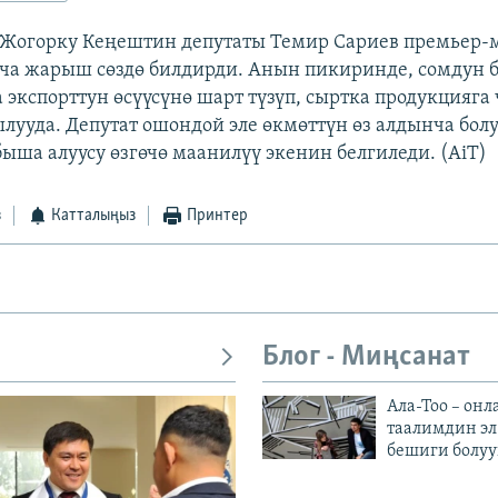
Жогорку Кеңештин депутаты Темир Сариев премьер-
ча жарыш сөздө билдирди. Анын пикиринде, сомдун 
 экспорттун өсүүсүнө шарт түзүп, сыртка продукцияга
ылууда. Депутат ошондой эле өкмөттүн өз алдынча бол
быша алуусу өзгөчө маанилүү экенин белгиледи. (AiT)
з
Катталыңыз
Принтер
Блог - Миңсанат
Ала-Тоо – онл
таалимдин эл
бешиги болуу