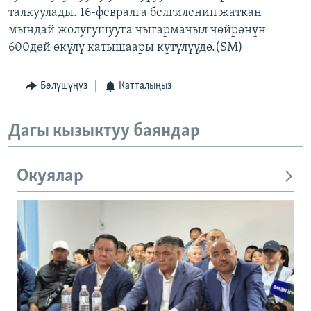
талкуулады. 16-февралга белгиленип жаткан
ОНЛАЙН ШЕРИНЕ
ЭЖЕ-СИҢДИЛЕР
мындай жолугушууга чыгармачыл чөйрөнүн
АЗАТТЫК+
600дөй өкүлү катышаары күтүлүүдө.(SM)
ЫҢГАЙСЫЗ СУРООЛОР
Бөлүшүңүз
Катталыңыз
ЭЕ/АРнун бардык сайттары
Дагы кызыктуу баяндар
Окуялар