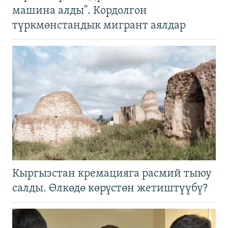
машина алды". Кордолгон
түркмөнстандык мигрант аялдар
Кыргызстан кремацияга расмий тыюу
салды. Өлкөдө көрүстөн жетиштүүбү?