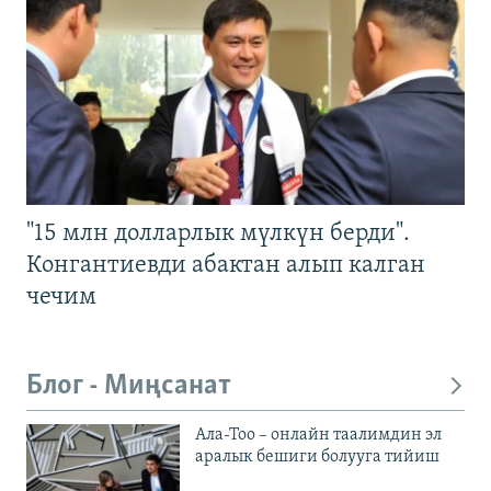
"15 млн долларлык мүлкүн берди".
Конгантиевди абактан алып калган
чечим
Блог - Миңсанат
Ала-Тоо – онлайн таалимдин эл
аралык бешиги болууга тийиш