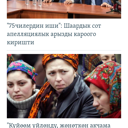
"75чилердин иши": Шаардык сот
апелляциялык арызды кароого
киришти
"Күйөөм үйлөндү, жөнөткөн акчама