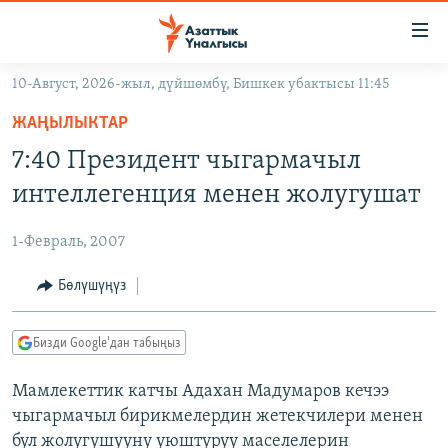
Линктер
Мазмунга
өтүңүз
10-Август, 2026-жыл, дүйшөмбү, Бишкек убактысы 11:45
Навигацияга
ЖАҢЫЛЫКТАР
өтүңүз
ЖАҢЫЛЫКТАР
КЫРГЫЗСТАН
Издөөгө
7:40 Президент чыгармачыл
салыңыз
ДҮЙНӨ
КЫРГЫЗСТАН
интеллегенция менен жолугушат
УКРАИНА
САЯСАТ
ДҮЙНӨ
1-Февраль, 2007
АТАЙЫН ИЛИКТӨӨ
ЭКОНОМИКА
БОРБОР АЗИЯ
ТВ ПРОГРАММАЛАР
Бөлүшүңүз
МАДАНИЯТ
ПОДКАСТ
БҮГҮН АЗАТТЫКТА
Бизди Google'дан табыңыз
ӨЗГӨЧӨ ПИКИР
ЭКСПЕРТТЕР ТАЛДАЙТ
Мамлекеттик катчы Адахан Мадумаров кечээ
БИЗ ЖАНА ДҮЙНӨ
Русский
чыгармачыл бирикмелердин жетекчилери менен
ДАНИСТЕ
бул жолугушууну уюштуруу маселелерин