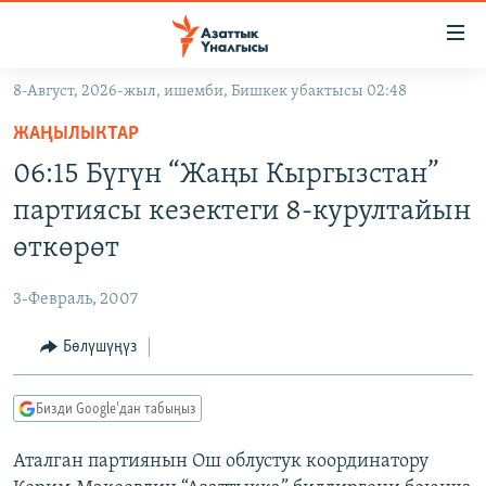
Линктер
Мазмунга
өтүңүз
8-Август, 2026-жыл, ишемби, Бишкек убактысы 02:48
Навигацияга
ЖАҢЫЛЫКТАР
өтүңүз
ЖАҢЫЛЫКТАР
КЫРГЫЗСТАН
Издөөгө
06:15 Бүгүн “Жаңы Кыргызстан”
салыңыз
ДҮЙНӨ
КЫРГЫЗСТАН
партиясы кезектеги 8-курултайын
УКРАИНА
САЯСАТ
ДҮЙНӨ
өткөрөт
АТАЙЫН ИЛИКТӨӨ
ЭКОНОМИКА
БОРБОР АЗИЯ
3-Февраль, 2007
ТВ ПРОГРАММАЛАР
МАДАНИЯТ
Бөлүшүңүз
ПОДКАСТ
БҮГҮН АЗАТТЫКТА
ӨЗГӨЧӨ ПИКИР
ЭКСПЕРТТЕР ТАЛДАЙТ
Бизди Google'дан табыңыз
БИЗ ЖАНА ДҮЙНӨ
Русский
Аталган партиянын Ош облустук координатору
ДАНИСТЕ