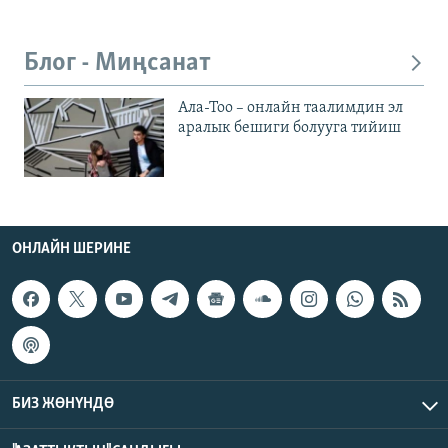
Блог - Миңсанат
Ала-Тоо – онлайн таалимдин эл
аралык бешиги болууга тийиш
ОНЛАЙН ШЕРИНЕ
БИЗ ЖӨНҮНДӨ