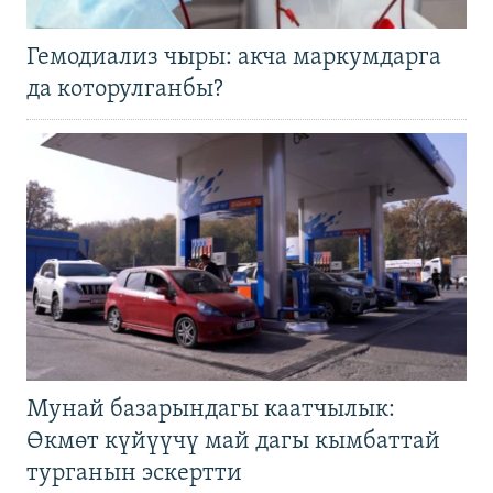
Гемодиализ чыры: акча маркумдарга
да которулганбы?
Мунай базарындагы каатчылык:
Өкмөт күйүүчү май дагы кымбаттай
турганын эскертти