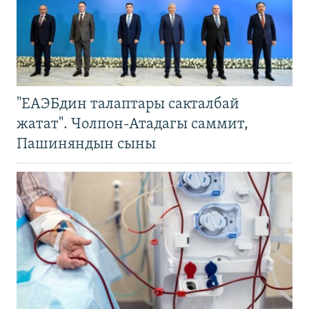
"ЕАЭБдин талаптары сакталбай
жатат". Чолпон-Атадагы саммит,
Пашиняндын сыны