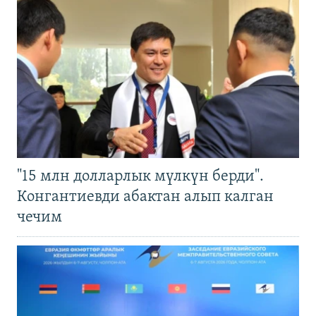
"15 млн долларлык мүлкүн берди".
Конгантиевди абактан алып калган
чечим