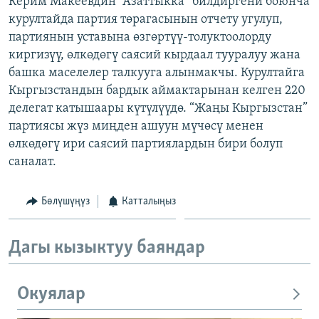
Керим Макеевдин “Азаттыкка” билдиргени боюнча
ОНЛАЙН ШЕРИНЕ
ЭЖЕ-СИҢДИЛЕР
курултайда партия төрагасынын отчету угулуп,
партиянын уставына өзгөртүү-толуктоолорду
АЗАТТЫК+
киргизүү, өлкөдөгү саясий кырдаал тууралуу жана
ЫҢГАЙСЫЗ СУРООЛОР
башка маселелер талкууга алынмакчы. Курултайга
Кыргызстандын бардык аймактарынан келген 220
делегат катышаары күтүлүүдө. “Жаңы Кыргызстан”
ЭЕ/АРнун бардык сайттары
партиясы жүз миңден ашуун мүчөсү менен
өлкөдөгү ири саясий партиялардын бири болуп
саналат.
Бөлүшүңүз
Катталыңыз
Дагы кызыктуу баяндар
Окуялар