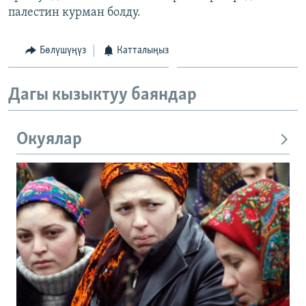
палестин курман болду.
ОНЛАЙН ШЕРИНЕ
ЭЖЕ-СИҢДИЛЕР
АЗАТТЫК+
Бөлүшүңүз
Катталыңыз
ЫҢГАЙСЫЗ СУРООЛОР
Дагы кызыктуу баяндар
ЭЕ/АРнун бардык сайттары
Окуялар