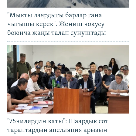
"Мыкты даярдыгы барлар гана
чыгышы керек". Жеңиш чокусу
боюнча жаңы талап сунуштады
"75чилердин каты": Шаардык сот
тараптардын апелляция арызын