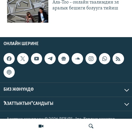
Ала-Тоо – онлайн таалимдин эл
аралык бешиги болууга тийиш
ОНЛАЙН ШЕРИНЕ
БИЗ ЖӨНҮНДӨ
"АЗАТТЫКТЫН" САНДЫГЫ
Азаттык үналгысы © 2026 RFE/RL, Inc. Бардык укуктар
корголгон.