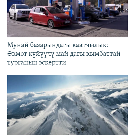
Мунай базарындагы каатчылык:
Өкмөт күйүүчү май дагы кымбаттай
турганын эскертти