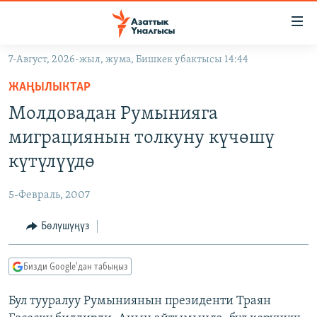
Линктер
Мазмунга
өтүңүз
7-Август, 2026-жыл, жума, Бишкек убактысы 14:44
Навигацияга
ЖАҢЫЛЫКТАР
өтүңүз
ЖАҢЫЛЫКТАР
КЫРГЫЗСТАН
Издөөгө
Молдовадан Румынияга
салыңыз
ДҮЙНӨ
КЫРГЫЗСТАН
миграциянын толкуну күчөшү
УКРАИНА
САЯСАТ
ДҮЙНӨ
күтүлүүдө
АТАЙЫН ИЛИКТӨӨ
ЭКОНОМИКА
БОРБОР АЗИЯ
5-Февраль, 2007
ТВ ПРОГРАММАЛАР
МАДАНИЯТ
Бөлүшүңүз
ПОДКАСТ
БҮГҮН АЗАТТЫКТА
ӨЗГӨЧӨ ПИКИР
ЭКСПЕРТТЕР ТАЛДАЙТ
Бизди Google'дан табыңыз
БИЗ ЖАНА ДҮЙНӨ
Русский
Бул тууралуу Румыниянын президенти Траян
ДАНИСТЕ