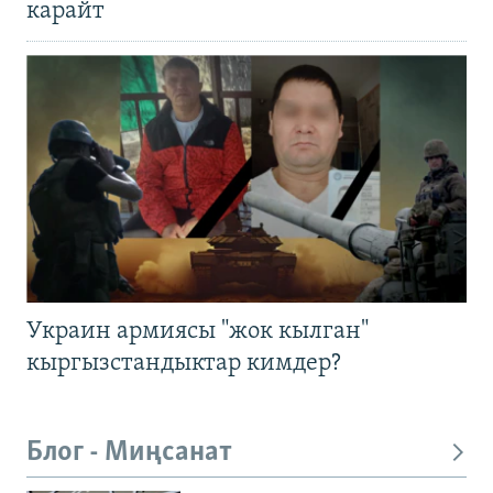
карайт
Украин армиясы "жок кылган"
кыргызстандыктар кимдер?
Блог - Миңсанат