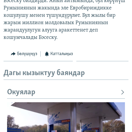
Бэсеску билдирди. Анын айтымында, бул көрүнүш
ОНЛАЙН ШЕРИНЕ
ЭЖЕ-СИҢДИЛЕР
Румыниянын жакында эле Евробиримдикке
кошулушу менен түшүндүрүлөт. Бул жылы бир
АЗАТТЫК+
жарым миллион молдовалык Румыниянын
ЫҢГАЙСЫЗ СУРООЛОР
жарандуулугун алууга аракеттенет деп
кошумчалады Бэсеску.
ЭЕ/АРнун бардык сайттары
Бөлүшүңүз
Катталыңыз
Дагы кызыктуу баяндар
Окуялар