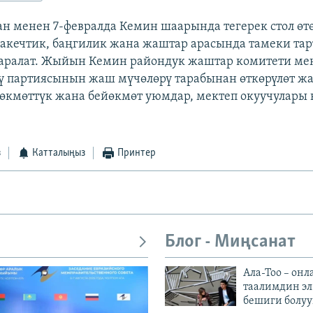
н менен 7-февралда Кемин шаарында тегерек стол өтө
акечтик, баңгилик жана жаштар арасында тамеки тар
аралат. Жыйын Кемин райондук жаштар комитети ме
ү партиясынын жаш мүчөлөрү тарабынан өткөрүлөт жа
өкмөттүк жана бейөкмөт уюмдар, мектеп окуучулары 
з
Катталыңыз
Принтер
Блог - Миңсанат
Ала-Тоо – онл
таалимдин эл
бешиги болуу