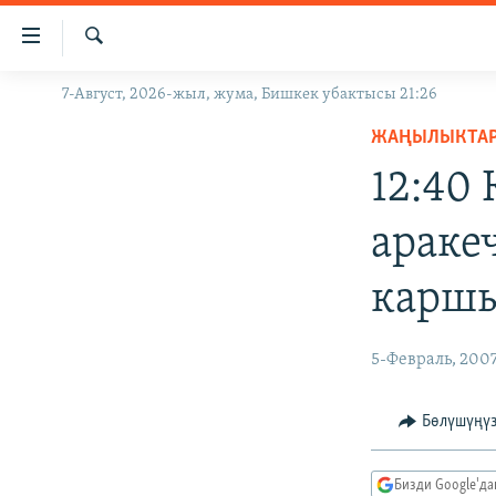
Линктер
Мазмунга
өтүңүз
Издөө
7-Август, 2026-жыл, жума, Бишкек убактысы 21:26
ЖАҢЫЛЫКТАР
Навигацияга
өтүңүз
ЖАҢЫЛЫКТА
КЫРГЫЗСТАН
Издөөгө
12:40
ДҮЙНӨ
КЫРГЫЗСТАН
салыңыз
УКРАИНА
САЯСАТ
ДҮЙНӨ
араке
АТАЙЫН ИЛИКТӨӨ
ЭКОНОМИКА
БОРБОР АЗИЯ
карш
ТВ ПРОГРАММАЛАР
МАДАНИЯТ
ПОДКАСТ
БҮГҮН АЗАТТЫКТА
5-Февраль, 200
ӨЗГӨЧӨ ПИКИР
ЭКСПЕРТТЕР ТАЛДАЙТ
БИЗ ЖАНА ДҮЙНӨ
Бөлүшүңү
ДАНИСТЕ
Бизди Google'д