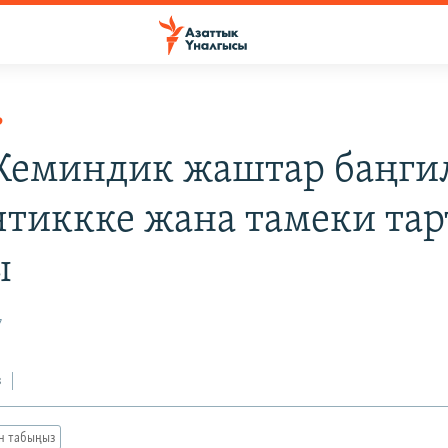
Р
 Кеминдик жаштар баңги
чтиккке жана тамеки тар
ы
7
з
ан табыңыз