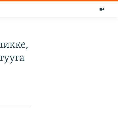
ликке,
тууга