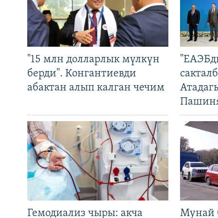
"15 млн долларлык мүлкүн
"ЕАЭБд
берди". Конгантиевди
сакталб
абактан алып калган чечим
Атадаг
Пашин
Гемодиализ чыры: акча
Мунай 