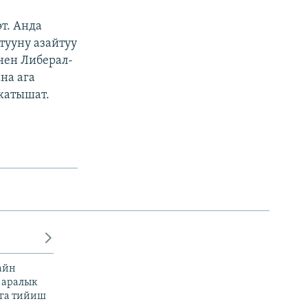
т. Анда
тууну азайтуу
нен Либерал-
на ага
катышат.
айн
 аралык
га тийиш