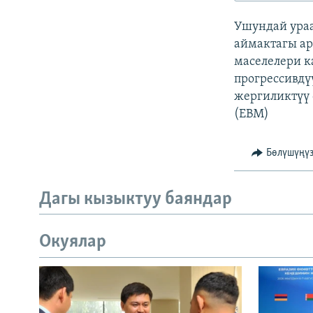
ЭЖЕ-СИҢДИЛЕР
Ушундай ураа
АЗАТТЫК+
аймактагы ар
ЫҢГАЙСЫЗ СУРООЛОР
маселелери к
прогрессивдү
жергиликтүү 
(EBM)
Бөлүшүңү
Дагы кызыктуу баяндар
Окуялар