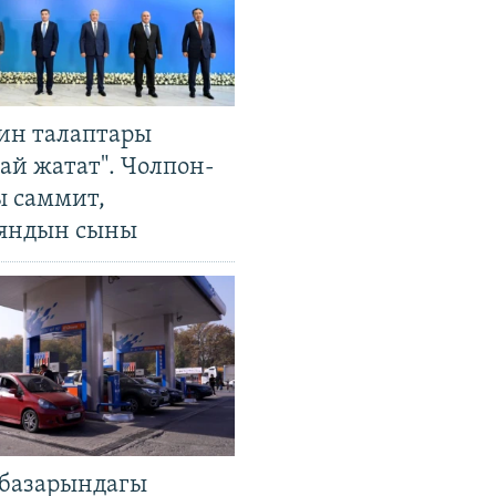
ин талаптары
ай жатат". Чолпон-
ы саммит,
яндын сыны
базарындагы