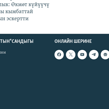
лык: Өкмөт күйүүчү
гы кымбаттай
ын эскертти
КТЫН" САНДЫГЫ
ОНЛАЙН ШЕРИНЕ
лим