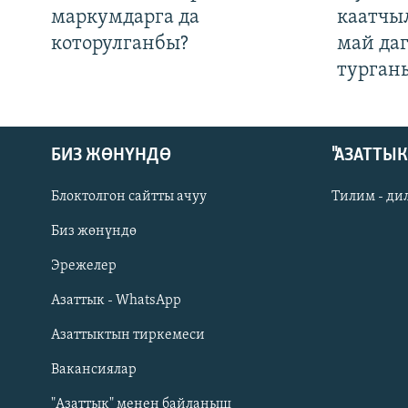
маркумдарга да
каатчы
которулганбы?
май да
турган
БИЗ ЖӨНҮНДӨ
"АЗАТТЫ
Блоктолгон сайтты ачуу
Тилим - ди
Биз жөнүндө
Русский
Эрежелер
Азаттык - WhatsApp
ОНЛАЙН ШЕРИНЕ
Азаттыктын тиркемеси
Вакансиялар
"Азаттык" менен байланыш