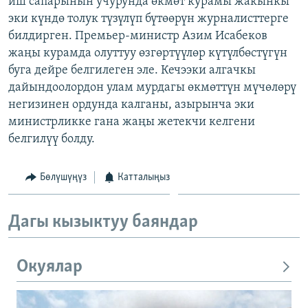
иш сапарынын учурунда өкмөт курамы жакынкы
ОНЛАЙН ШЕРИНЕ
ЭЖЕ-СИҢДИЛЕР
эки күндө толук түзүлүп бүтөөрүн журналисттерге
билдирген. Премьер-министр Азим Исабеков
АЗАТТЫК+
жаңы курамда олуттуу өзгөртүүлөр күтүлбөстүгүн
ЫҢГАЙСЫЗ СУРООЛОР
буга дейре белгилеген эле. Кечээки алгачкы
дайындоолордон улам мурдагы өкмөттүн мүчөлөрү
негизинен ордунда калганы, азырынча эки
ЭЕ/АРнун бардык сайттары
министрликке гана жаңы жетекчи келгени
белгилүү болду.
Бөлүшүңүз
Катталыңыз
Дагы кызыктуу баяндар
Окуялар