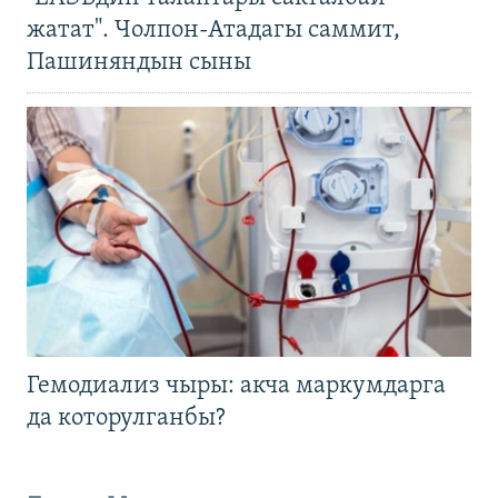
жатат". Чолпон-Атадагы саммит,
Пашиняндын сыны
Гемодиализ чыры: акча маркумдарга
да которулганбы?