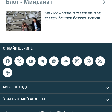
Блог - Миңсанат
Ала-Тоо – онлайн таалимдин эл
аралык бешиги болууга тийиш
ОНЛАЙН ШЕРИНЕ
БИЗ ЖӨНҮНДӨ
"АЗАТТЫКТЫН" САНДЫГЫ