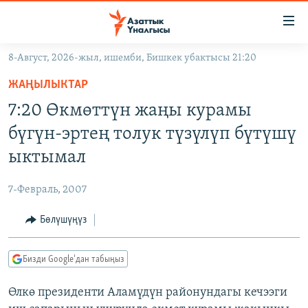
Линктер
Мазмунга
өтүңүз
8-Август, 2026-жыл, ишемби, Бишкек убактысы 21:20
Навигацияга
ЖАҢЫЛЫКТАР
өтүңүз
ЖАҢЫЛЫКТАР
КЫРГЫЗСТАН
Издөөгө
7:20 Өкмөттүн жаңы курамы
салыңыз
ДҮЙНӨ
КЫРГЫЗСТАН
бүгүн-эртең толук түзүлүп бүтүшү
УКРАИНА
САЯСАТ
ДҮЙНӨ
ыктымал
АТАЙЫН ИЛИКТӨӨ
ЭКОНОМИКА
БОРБОР АЗИЯ
7-Февраль, 2007
ТВ ПРОГРАММАЛАР
МАДАНИЯТ
Бөлүшүңүз
ПОДКАСТ
БҮГҮН АЗАТТЫКТА
ӨЗГӨЧӨ ПИКИР
ЭКСПЕРТТЕР ТАЛДАЙТ
Бизди Google'дан табыңыз
БИЗ ЖАНА ДҮЙНӨ
Русский
Өлкө президенти Аламүдүн районундагы кечээги
ДАНИСТЕ