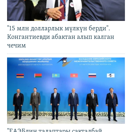
"15 млн долларлык мүлкүн берди".
Конгантиевди абактан алып калган
чечим
"ЕАЭБдин талаптары сакталбай