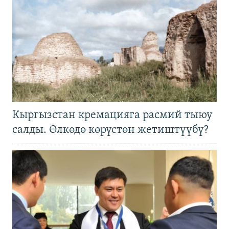
Кыргызстан кремацияга расмий тыюу
салды. Өлкөдө көрүстөн жетиштүүбү?