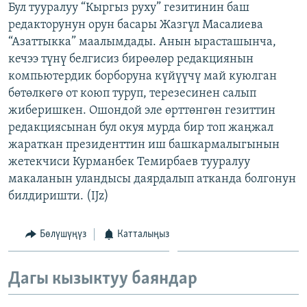
Бул тууралуу “Кыргыз руху” гезитинин баш
ОНЛАЙН ШЕРИНЕ
ЭЖЕ-СИҢДИЛЕР
редакторунун орун басары Жазгүл Масалиева
АЗАТТЫК+
“Азаттыкка” маалымдады. Анын ырасташынча,
кечээ түнү белгисиз бирөөлөр редакциянын
ЫҢГАЙСЫЗ СУРООЛОР
компьютердик борборуна күйүүчү май куюлган
бөтөлкөгө от коюп туруп, терезесинен салып
ЭЕ/АРнун бардык сайттары
жиберишкен. Ошондой эле өрттөнгөн гезиттин
редакциясынан бул окуя мурда бир топ жаңжал
жараткан президенттин иш башкармалыгынын
жетекчиси Курманбек Темирбаев тууралуу
макаланын уландысы даярдалып атканда болгонун
билдиришти. (IJz)
Бөлүшүңүз
Катталыңыз
Дагы кызыктуу баяндар