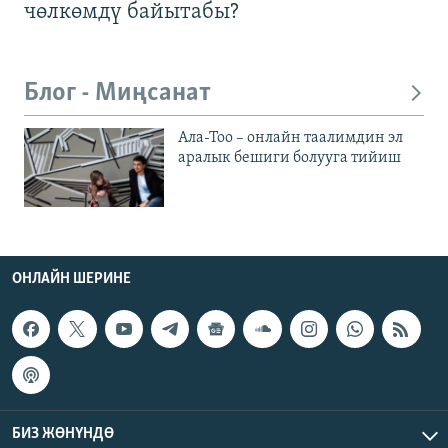
чөлкөмдү байытабы?
Блог - Миңсанат
Ала-Тоо – онлайн таалимдин эл
аралык бешиги болууга тийиш
ОНЛАЙН ШЕРИНЕ
БИЗ ЖӨНҮНДӨ