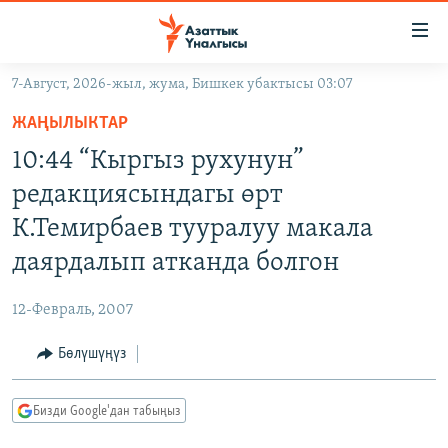
Линктер
Мазмунга
өтүңүз
7-Август, 2026-жыл, жума, Бишкек убактысы 03:07
Навигацияга
ЖАҢЫЛЫКТАР
өтүңүз
ЖАҢЫЛЫКТАР
КЫРГЫЗСТАН
Издөөгө
10:44 “Кыргыз рухунун”
салыңыз
ДҮЙНӨ
КЫРГЫЗСТАН
редакциясындагы өрт
УКРАИНА
САЯСАТ
ДҮЙНӨ
К.Темирбаев тууралуу макала
АТАЙЫН ИЛИКТӨӨ
ЭКОНОМИКА
БОРБОР АЗИЯ
даярдалып атканда болгон
ТВ ПРОГРАММАЛАР
МАДАНИЯТ
12-Февраль, 2007
ПОДКАСТ
БҮГҮН АЗАТТЫКТА
Бөлүшүңүз
ӨЗГӨЧӨ ПИКИР
ЭКСПЕРТТЕР ТАЛДАЙТ
БИЗ ЖАНА ДҮЙНӨ
Русский
Бизди Google'дан табыңыз
ДАНИСТЕ