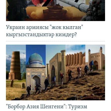
Украин армиясы "жок кылган"
кыргызстандыктар кимдер?
"Борбор Азия Шенгени": Туризм