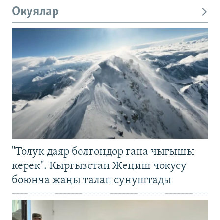
Окуялар
"Толук даяр болгондор гана чыгышы
керек". Кыргызстан Жеңиш чокусу
боюнча жаңы талап сунуштады