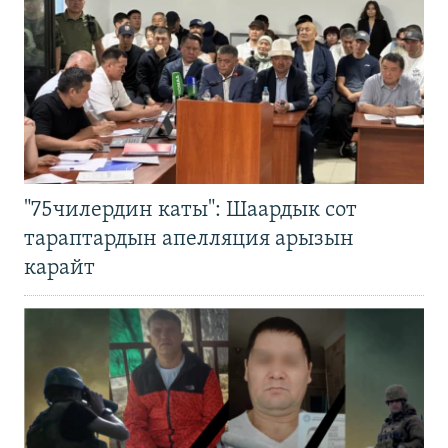
"75чилердин каты": Шаардык сот
тараптардын апелляция арызын
карайт