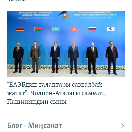
"ЕАЭБдин талаптары сакталбай
жатат". Чолпон-Атадагы саммит,
Пашиняндын сыны
Блог - Миңсанат