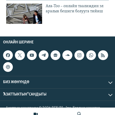
Ала-Тоо – онлайн таалимдин эл
аралык бешиги болууга тийиш
ОНЛАЙН ШЕРИНЕ
БИЗ ЖӨНҮНДӨ
"АЗАТТЫКТЫН" САНДЫГЫ
Азаттык үналгысы © 2026 RFE/RL, Inc. Бардык укуктар
корголгон.