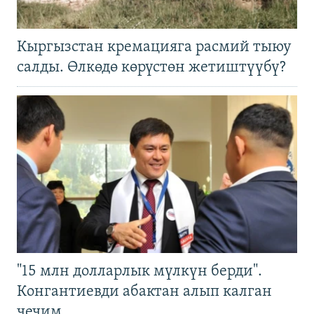
Кыргызстан кремацияга расмий тыюу
салды. Өлкөдө көрүстөн жетиштүүбү?
"15 млн долларлык мүлкүн берди".
Конгантиевди абактан алып калган
чечим