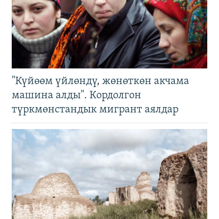
"Күйөөм үйлөндү, жөнөткөн акчама
машина алды". Кордолгон
түркмөнстандык мигрант аялдар