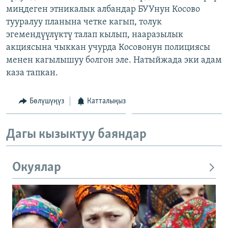
миңдеген этникалык албандар БУУнун Косово
ОНЛАЙН ШЕРИНЕ
ЭЖЕ-СИҢДИЛЕР
тууралуу планына четке кагып, толук
АЗАТТЫК+
эгемендүүлүктү талап кылып, нааразылык
ЫҢГАЙСЫЗ СУРООЛОР
акциясына чыккан учурда Косовонун полициясы
менен кагылышуу болгон эле. Натыйжада эки адам
каза тапкан.
ЭЕ/АРнун бардык сайттары
Бөлүшүңүз
Катталыңыз
Дагы кызыктуу баяндар
Окуялар