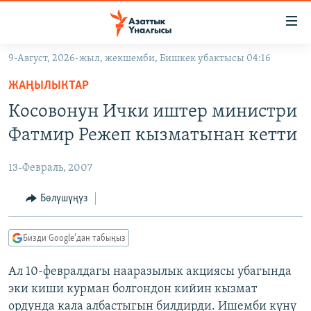
Линктер
Мазмунга
өтүңүз
9-Август, 2026-жыл, жекшемби, Бишкек убактысы 04:16
Навигацияга
ЖАҢЫЛЫКТАР
өтүңүз
ЖАҢЫЛЫКТАР
КЫРГЫЗСТАН
Издөөгө
Косовонун Ички иштер министри
салыңыз
ДҮЙНӨ
КЫРГЫЗСТАН
Фатмир Режеп кызматынан кетти
УКРАИНА
САЯСАТ
ДҮЙНӨ
13-Февраль, 2007
АТАЙЫН ИЛИКТӨӨ
ЭКОНОМИКА
БОРБОР АЗИЯ
ТВ ПРОГРАММАЛАР
Бөлүшүңүз
МАДАНИЯТ
ПОДКАСТ
БҮГҮН АЗАТТЫКТА
Бизди Google'дан табыңыз
ӨЗГӨЧӨ ПИКИР
ЭКСПЕРТТЕР ТАЛДАЙТ
Ал 10-февралдагы нааразылык акциясы убагында
БИЗ ЖАНА ДҮЙНӨ
Русский
эки киши курман болгондон кийин кызмат
ДАНИСТЕ
ордунда кала албастыгын билдирди. Ишемби күнү