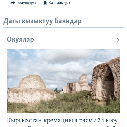
Бөлүшүңүз
Катталыңыз
Дагы кызыктуу баяндар
Окуялар
Кыргызстан кремацияга расмий тыюу