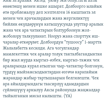
Аны эл аралык “Актед” уюму эки облустагы алты
ОНЛАЙН ШЕРИНЕ
ЭЖЕ-СИҢДИЛЕР
өнөктөшү менен ишке ашырат. Долбоорго ылайык
өтө проблемалуу деп эсептелген 16 кыштакта эл
АЗАТТЫК+
менен чек арачылардын жана жергиликтүү
ЫҢГАЙСЫЗ СУРООЛОР
бийлик өкүлдөрүнүн катышуусунда улуттар аралык
жана чек ара чатактарын болтурбоонун жол-
жоболору талкууланат. Нооруз жана спорттук иш-
ЭЕ/АРнун бардык сайттары
чаралар өткөрүлөт. Долбоордун “тушоосу” 1-мартта
Жалалабатта кесилди. Ага чогулгандар
мамлекеттик чек аралар толук такталбагандыктан
бир жыл мурда кыргыз-өзбек, кыргыз-тажик чек
араларында курал атылган чыр-чатактар болгонун,
түрдүү мыйзамсыздыктардан өзгөчө карапайым
жарандар жабыр тартышаарын белгилешти. Чек
ара айылдарындагы таасирлүү адамдардын
сүйлөшүүсү аркылуу Аксы районунда жаңжалдар
тыйылганын мисал кылышты. (YA)