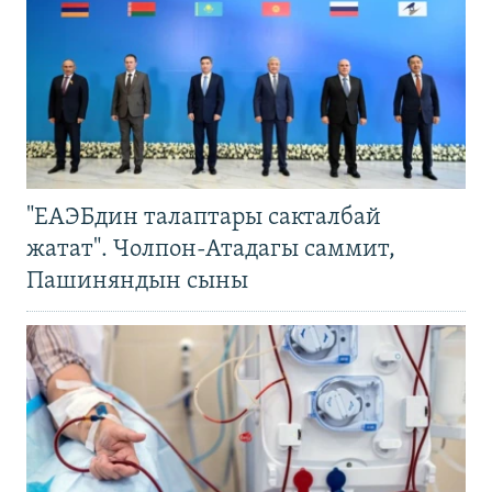
"ЕАЭБдин талаптары сакталбай
жатат". Чолпон-Атадагы саммит,
Пашиняндын сыны