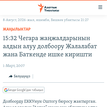
Линктер
Мазмунга
өтүңүз
8-Август, 2026-жыл, ишемби, Бишкек убактысы 21:27
Навигацияга
ЖАҢЫЛЫКТАР
өтүңүз
ЖАҢЫЛЫКТАР
КЫРГЫЗСТАН
Издөөгө
15:32 Чегара жаңжалдарынын
салыңыз
ДҮЙНӨ
КЫРГЫЗСТАН
алдын алуу долбоору Жалалабат
УКРАИНА
САЯСАТ
ДҮЙНӨ
жана Баткенде ишке киришти
АТАЙЫН ИЛИКТӨӨ
ЭКОНОМИКА
БОРБОР АЗИЯ
1-Март, 2007
ТВ ПРОГРАММАЛАР
МАДАНИЯТ
Бөлүшүңүз
ПОДКАСТ
БҮГҮН АЗАТТЫКТА
ӨЗГӨЧӨ ПИКИР
ЭКСПЕРТТЕР ТАЛДАЙТ
Бизди Google'дан табыңыз
БИЗ ЖАНА ДҮЙНӨ
Русский
Долбоорду ЕККУнун Оштогу бюросу жактырган.
ДАНИСТЕ