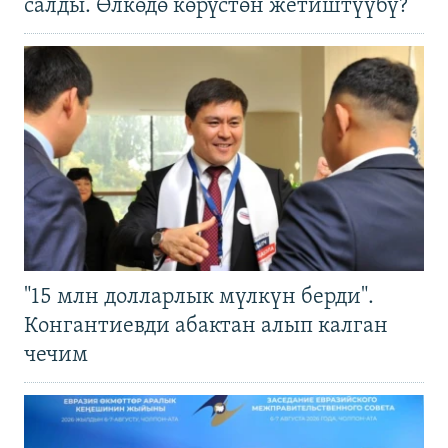
салды. Өлкөдө көрүстөн жетиштүүбү?
"15 млн долларлык мүлкүн берди".
Конгантиевди абактан алып калган
чечим