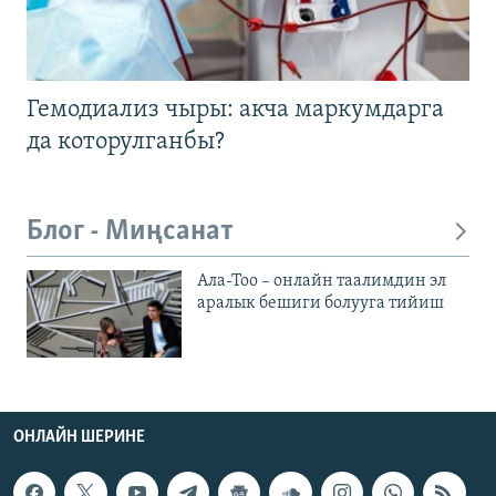
Гемодиализ чыры: акча маркумдарга
да которулганбы?
Блог - Миңсанат
Ала-Тоо – онлайн таалимдин эл
аралык бешиги болууга тийиш
ОНЛАЙН ШЕРИНЕ