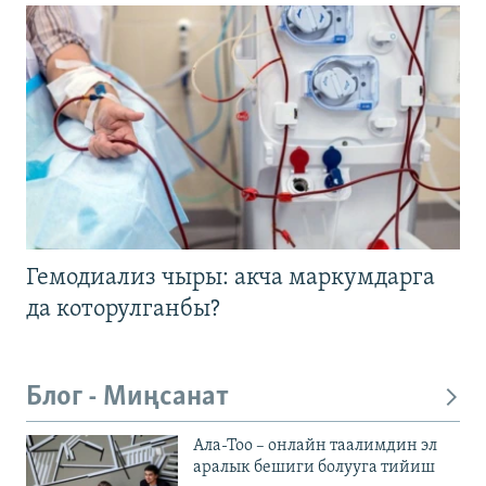
Гемодиализ чыры: акча маркумдарга
да которулганбы?
Блог - Миңсанат
Ала-Тоо – онлайн таалимдин эл
аралык бешиги болууга тийиш