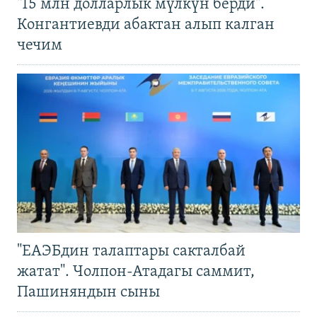
"15 млн долларлык мүлкүн берди".
Конгантиевди абактан алып калган
чечим
"ЕАЭБдин талаптары сакталбай
жатат". Чолпон-Атадагы саммит,
Пашиняндын сыны