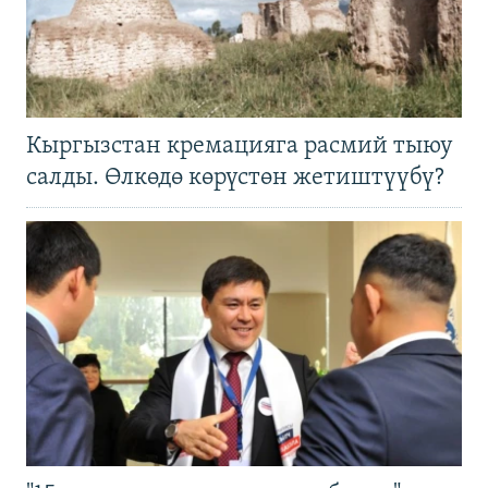
Кыргызстан кремацияга расмий тыюу
салды. Өлкөдө көрүстөн жетиштүүбү?