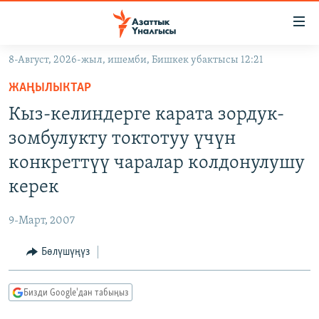
Линктер
Мазмунга
өтүңүз
8-Август, 2026-жыл, ишемби, Бишкек убактысы 12:21
Навигацияга
ЖАҢЫЛЫКТАР
өтүңүз
ЖАҢЫЛЫКТАР
КЫРГЫЗСТАН
Издөөгө
Кыз-келиндерге карата зордук-
салыңыз
ДҮЙНӨ
КЫРГЫЗСТАН
зомбулукту токтотуу үчүн
УКРАИНА
САЯСАТ
ДҮЙНӨ
конкреттүү чаралар колдонулушу
АТАЙЫН ИЛИКТӨӨ
ЭКОНОМИКА
БОРБОР АЗИЯ
керек
ТВ ПРОГРАММАЛАР
МАДАНИЯТ
9-Март, 2007
ПОДКАСТ
БҮГҮН АЗАТТЫКТА
Бөлүшүңүз
ӨЗГӨЧӨ ПИКИР
ЭКСПЕРТТЕР ТАЛДАЙТ
БИЗ ЖАНА ДҮЙНӨ
Русский
Бизди Google'дан табыңыз
ДАНИСТЕ