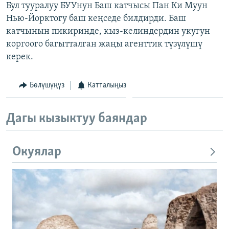
Бул тууралуу БУУнун Баш катчысы Пан Ки Муун
ОНЛАЙН ШЕРИНЕ
ЭЖЕ-СИҢДИЛЕР
Нью-Йорктогу баш кеңседе билдирди. Баш
АЗАТТЫК+
катчынын пикиринде, кыз-келиндердин укугун
коргоого багытталган жаңы агенттик түзүлүшү
ЫҢГАЙСЫЗ СУРООЛОР
керек.
ЭЕ/АРнун бардык сайттары
Бөлүшүңүз
Катталыңыз
Дагы кызыктуу баяндар
Окуялар