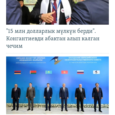
"15 млн долларлык мүлкүн берди".
Конгантиевди абактан алып калган
чечим