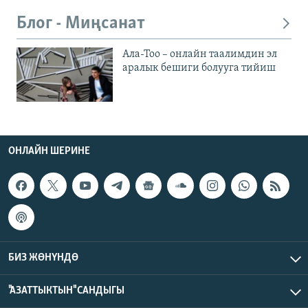
Блог - Миңсанат
Ала-Тоо – онлайн таалимдин эл
аралык бешиги болууга тийиш
ОНЛАЙН ШЕРИНЕ
БИЗ ЖӨНҮНДӨ
"АЗАТТЫКТЫН" САНДЫГЫ