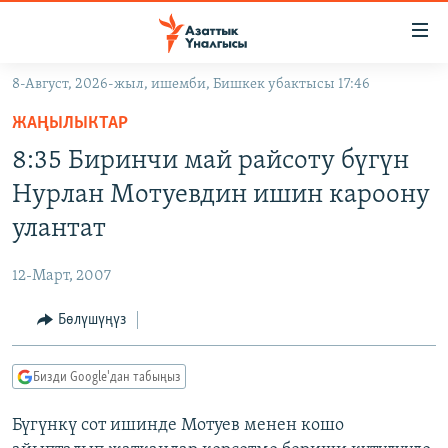
Линктер
Мазмунга
өтүңүз
8-Август, 2026-жыл, ишемби, Бишкек убактысы 17:46
Навигацияга
ЖАҢЫЛЫКТАР
өтүңүз
ЖАҢЫЛЫКТАР
КЫРГЫЗСТАН
Издөөгө
8:35 Биринчи май райсоту бүгүн
салыңыз
ДҮЙНӨ
КЫРГЫЗСТАН
Нурлан Мотуевдин ишин кароону
УКРАИНА
САЯСАТ
ДҮЙНӨ
улантат
АТАЙЫН ИЛИКТӨӨ
ЭКОНОМИКА
БОРБОР АЗИЯ
12-Март, 2007
ТВ ПРОГРАММАЛАР
МАДАНИЯТ
Бөлүшүңүз
ПОДКАСТ
БҮГҮН АЗАТТЫКТА
ӨЗГӨЧӨ ПИКИР
ЭКСПЕРТТЕР ТАЛДАЙТ
Бизди Google'дан табыңыз
БИЗ ЖАНА ДҮЙНӨ
Русский
Бүгүнкү сот ишинде Мотуев менен кошо
ДАНИСТЕ