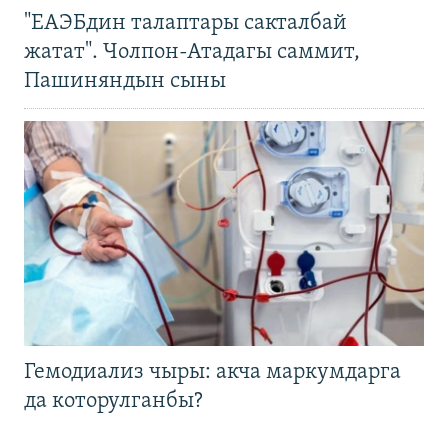
"ЕАЭБдин талаптары сакталбай
жатат". Чолпон-Атадагы саммит,
Пашиняндын сыны
Гемодиализ чыры: акча маркумдарга
да которулганбы?