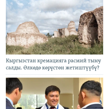
Кыргызстан кремацияга расмий тыюу
салды. Өлкөдө көрүстөн жетиштүүбү?