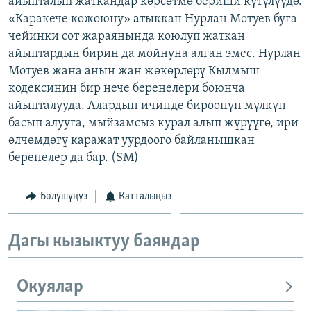
айыпталып жаткандар көрсөтмө бериши күтүлүүдө.
ОНЛАЙН ШЕРИНЕ
ЭЖЕ-СИҢДИЛЕР
«Каракече кожоюну» атыккан Нурлан Мотуев буга
чейинки сот жараянында коюлуп жаткан
АЗАТТЫК+
айыптардын бирин да мойнуна алган эмес. Нурлан
ЫҢГАЙСЫЗ СУРООЛОР
Мотуев жана анын жан жөкөрлөрү Кылмыш
кодексинин бир нече беренелери боюнча
айыпталууда. Алардын ичинде бирөөнүн мүлкүн
ЭЕ/АРнун бардык сайттары
басып алууга, мыйзамсыз курал алып жүрүүгө, ири
өлчөмдөгү каражат уурдоого байланышкан
беренелер да бар. (SM)
Бөлүшүңүз
Катталыңыз
Дагы кызыктуу баяндар
Окуялар