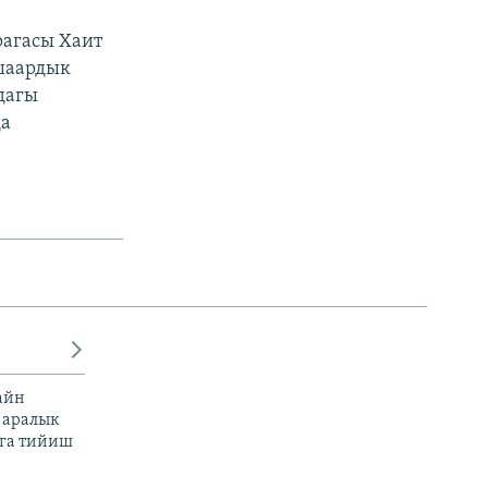
рагасы Хаит
шаардык
дагы
да
айн
 аралык
га тийиш