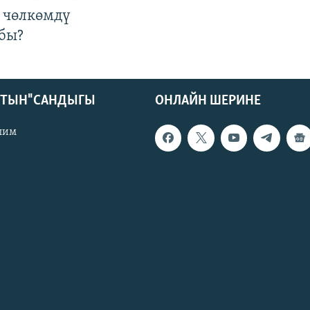
 чөлкөмдү
бы?
КТЫН" САНДЫГЫ
ОНЛАЙН ШЕРИНЕ
лим