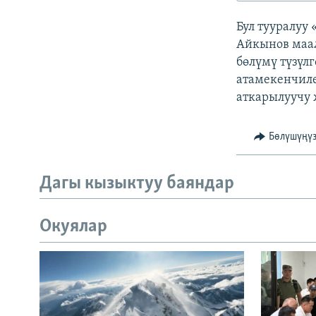
ЭЖЕ-СИҢДИЛЕР
Бул тууралуу
АЗАТТЫК+
Айкынов маа
ЫҢГАЙСЫЗ СУРООЛОР
бөлүмү түзүл
атамекенчил
аткарылуучу 
Бөлүшүңү
Дагы кызыктуу баяндар
Окуялар