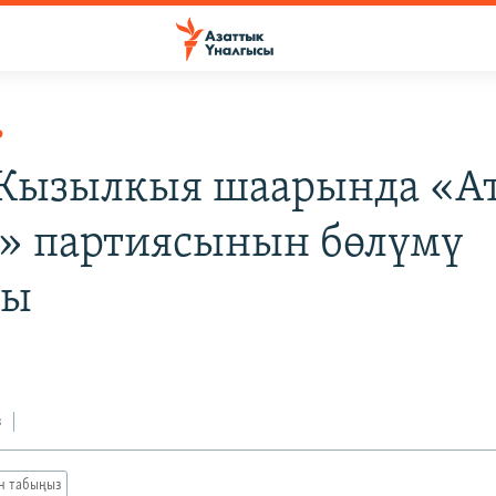
Р
 Кызылкыя шаарында «А
» партиясынын бөлүмү
ды
з
ан табыңыз