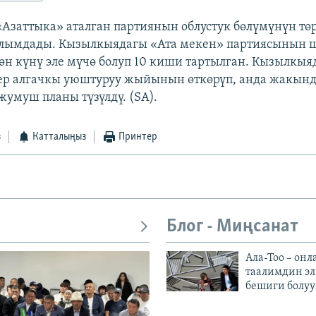
 «Азаттыка» аталган партиянын облустук бөлүмүнүн тө
лымдады. Кызылкыядагы «Ата мекен» партиясынын 
гөн күнү эле мүчө болуп 10 киши тартылган. Кызылкыя
ер алгачкы уюштуруу жыйынын өткөрүп, анда жакын
жумуш планы түзүлдү. (SA).
з
Катталыңыз
Принтер
Блог - Миңсанат
Ала-Тоо – онл
таалимдин эл
бешиги болуу