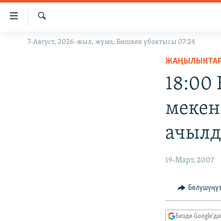
Линктер
Мазмунга
өтүңүз
Издөө
7-Август, 2026-жыл, жума, Бишкек убактысы 07:24
ЖАҢЫЛЫКТАР
Навигацияга
өтүңүз
ЖАҢЫЛЫКТА
КЫРГЫЗСТАН
Издөөгө
18:00
ДҮЙНӨ
КЫРГЫЗСТАН
салыңыз
УКРАИНА
САЯСАТ
ДҮЙНӨ
мекен
АТАЙЫН ИЛИКТӨӨ
ЭКОНОМИКА
БОРБОР АЗИЯ
ачыл
ТВ ПРОГРАММАЛАР
МАДАНИЯТ
ПОДКАСТ
БҮГҮН АЗАТТЫКТА
19-Март, 2007
ӨЗГӨЧӨ ПИКИР
ЭКСПЕРТТЕР ТАЛДАЙТ
БИЗ ЖАНА ДҮЙНӨ
Бөлүшүңү
ДАНИСТЕ
Бизди Google'д