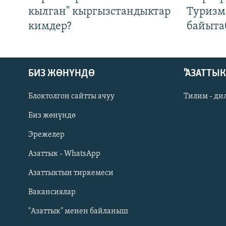
кылган" кыргызстандыктар
Туризм
кимдер?
байыта
БИЗ ЖӨНҮНДӨ
"АЗАТТЫ
Блоктолгон сайтты ачуу
Тилим - ди
Биз жөнүндө
Русский
Эрежелер
Азаттык - WhatsApp
ОНЛАЙН ШЕРИНЕ
Азаттыктын тиркемеси
Вакансиялар
"Азаттык" менен байланыш