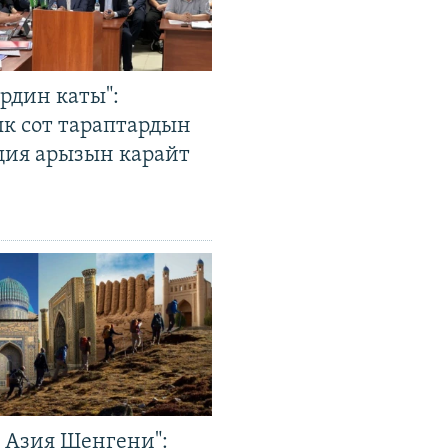
рдин каты":
к сот тараптардын
ция арызын карайт
р Азия Шенгени":