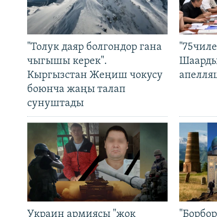
"Толук даяр болгондор гана
"75чиле
чыгышы керек".
Шаарды
Кыргызстан Жеңиш чокусу
апелля
боюнча жаңы талап
сунуштады
Украин армиясы "жок
"Борбо