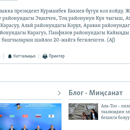
кка президент Курманбек Бакиев бүгүн кол койду. 
 районундагы Эңилчек, Тоң районунун Күн чыгыш, 
Карасуу, Алай районундагы Корул, Араван районунда
айонундагы Карагуз, Панфилов районундагы Кайыңды
 башчыларын шайлоо 20-майга бегиленген. (AJ)
з
Катталыңыз
Принтер
Блог - Миңсанат
Ала-Тоо – онл
таалимдин эл
бешиги болуу