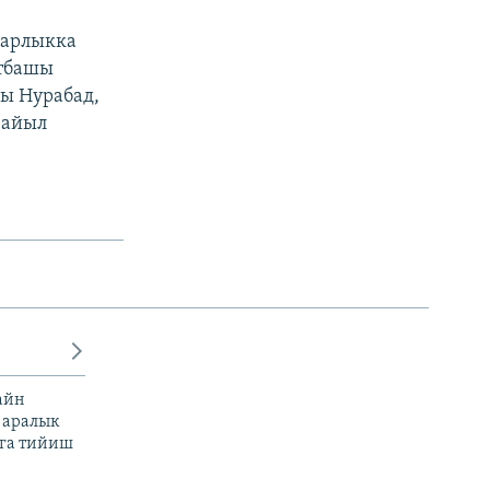
Жарлыкка
Атбашы
гы Нурабад,
 айыл
айн
 аралык
га тийиш