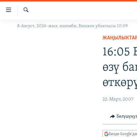
Линктер
Мазмунга
өтүңүз
Издөө
8-Август, 2026-жыл, ишемби, Бишкек убактысы 10:09
ЖАҢЫЛЫКТАР
Навигацияга
өтүңүз
ЖАҢЫЛЫКТА
КЫРГЫЗСТАН
Издөөгө
16:05
ДҮЙНӨ
КЫРГЫЗСТАН
салыңыз
УКРАИНА
САЯСАТ
ДҮЙНӨ
өзү б
АТАЙЫН ИЛИКТӨӨ
ЭКОНОМИКА
БОРБОР АЗИЯ
өткөр
ТВ ПРОГРАММАЛАР
МАДАНИЯТ
ПОДКАСТ
БҮГҮН АЗАТТЫКТА
22-Март, 2007
ӨЗГӨЧӨ ПИКИР
ЭКСПЕРТТЕР ТАЛДАЙТ
БИЗ ЖАНА ДҮЙНӨ
Бөлүшүңү
ДАНИСТЕ
Бизди Google'д