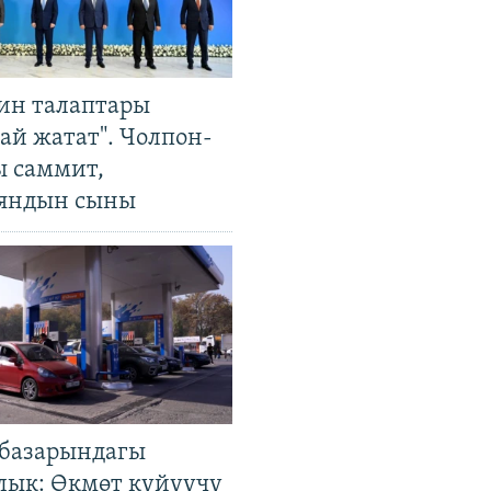
ин талаптары
ай жатат". Чолпон-
ы саммит,
яндын сыны
базарындагы
лык: Өкмөт күйүүчү