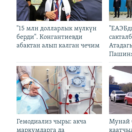
"15 млн долларлык мүлкүн
"ЕАЭБд
берди". Конгантиевди
сакталб
абактан алып калган чечим
Атадаг
Пашин
Гемодиализ чыры: акча
Мунай 
маркумдарга да
каатчы