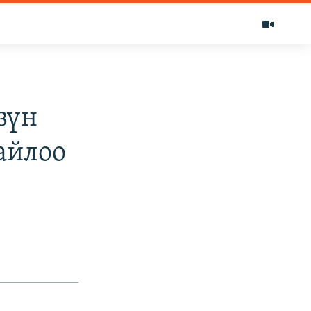
зүн
айлоо