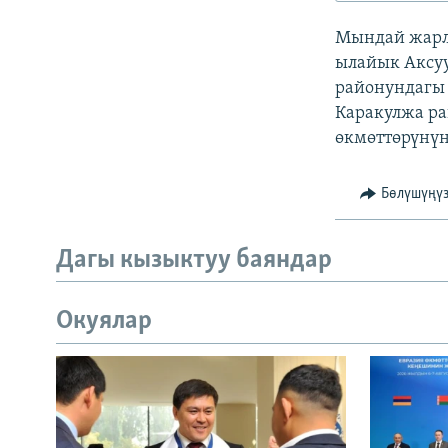
ЭЖЕ-СИҢДИЛЕР
Мындай жарлы
АЗАТТЫК+
ылайык Аксуу
ЫҢГАЙСЫЗ СУРООЛОР
районундагы 
Каракулжа р
өкмөттөрүнүн
Бөлүшүңү
Дагы кызыктуу баяндар
Окуялар