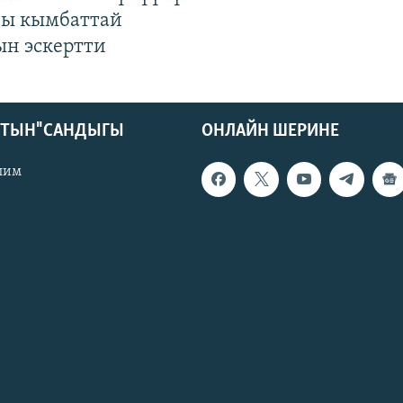
гы кымбаттай
ын эскертти
КТЫН" САНДЫГЫ
ОНЛАЙН ШЕРИНЕ
лим