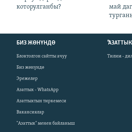
которулганбы?
май да
турган
БИЗ ЖӨНҮНДӨ
"АЗАТТЫ
Блоктолгон сайтты ачуу
Тилим - ди
Биз жөнүндө
Русский
Эрежелер
Азаттык - WhatsApp
ОНЛАЙН ШЕРИНЕ
Азаттыктын тиркемеси
Вакансиялар
"Азаттык" менен байланыш