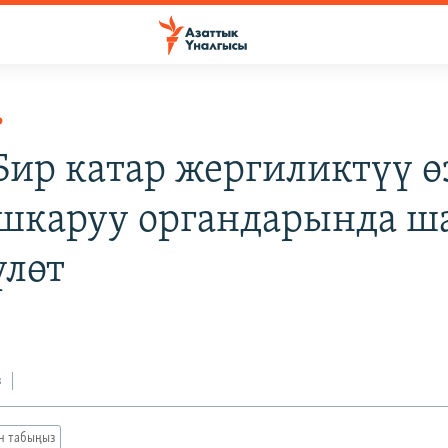
Р
 Бир катар жергиликтүү ө
ашкаруу органдарында ш
үлөт
з
ан табыңыз