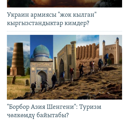
Украин армиясы "жок кылган"
кыргызстандыктар кимдер?
"Борбор Азия Шенгени": Туризм
чөлкөмдү байытабы?