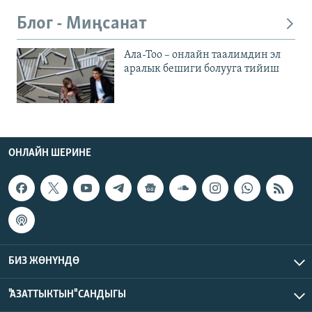
Блог - Миңсанат
Ала-Тоо – онлайн таалимдин эл
аралык бешиги болууга тийиш
ОНЛАЙН ШЕРИНЕ
БИЗ ЖӨНҮНДӨ
"АЗАТТЫКТЫН" САНДЫГЫ