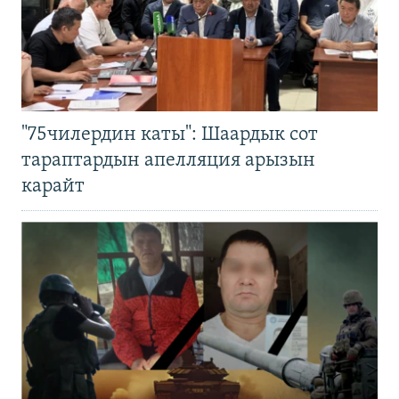
"75чилердин каты": Шаардык сот
тараптардын апелляция арызын
карайт