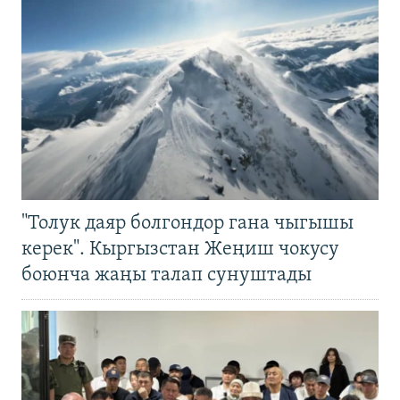
"Толук даяр болгондор гана чыгышы
керек". Кыргызстан Жеңиш чокусу
боюнча жаңы талап сунуштады