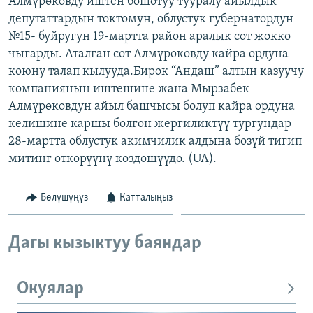
Алмүрөковду иштен бошотуу тууралу айылдык
ОНЛАЙН ШЕРИНЕ
ЭЖЕ-СИҢДИЛЕР
депутаттардын токтомун, облустук губернатордун
№15- буйругун 19-мартта район аралык сот жокко
АЗАТТЫК+
чыгарды. Аталган сот Алмүрөковду кайра ордуна
ЫҢГАЙСЫЗ СУРООЛОР
коюну талап кылууда.Бирок “Андаш” алтын казуучу
компаниянын иштешине жана Мырзабек
Алмүрөковдун айыл башчысы болуп кайра ордуна
ЭЕ/АРнун бардык сайттары
келишине каршы болгон жергиликтүү тургундар
28-мартта облустук акимчилик алдына бозүй тигип
митинг өткөрүүнү көздөшүүдө. (UA).
Бөлүшүңүз
Катталыңыз
Дагы кызыктуу баяндар
Окуялар