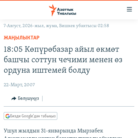
Линктер
Мазмунга
өтүңүз
7-Август, 2026-жыл, жума, Бишкек убактысы 02:58
Навигацияга
ЖАҢЫЛЫКТАР
өтүңүз
ЖАҢЫЛЫКТАР
КЫРГЫЗСТАН
Издөөгө
18:05 Көпүрөбазар айыл өкмөт
салыңыз
ДҮЙНӨ
КЫРГЫЗСТАН
башчы соттун чечими менен өз
УКРАИНА
САЯСАТ
ДҮЙНӨ
ордуна иштемей болду
АТАЙЫН ИЛИКТӨӨ
ЭКОНОМИКА
БОРБОР АЗИЯ
22-Март, 2007
ТВ ПРОГРАММАЛАР
МАДАНИЯТ
Бөлүшүңүз
ПОДКАСТ
БҮГҮН АЗАТТЫКТА
ӨЗГӨЧӨ ПИКИР
ЭКСПЕРТТЕР ТАЛДАЙТ
Бизди Google'дан табыңыз
БИЗ ЖАНА ДҮЙНӨ
Русский
Ушул жылдын 31-январында Мырзабек
ДАНИСТЕ