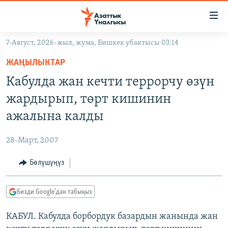
Линктер
Мазмунга
өтүңүз
7-Август, 2026-жыл, жума, Бишкек убактысы 03:14
Навигацияга
ЖАҢЫЛЫКТАР
өтүңүз
ЖАҢЫЛЫКТАР
КЫРГЫЗСТАН
Издөөгө
Кабулда жан кечти террорчу өзүн
салыңыз
ДҮЙНӨ
КЫРГЫЗСТАН
жардырып, төрт кишинин
УКРАИНА
САЯСАТ
ДҮЙНӨ
ажалына калды
АТАЙЫН ИЛИКТӨӨ
ЭКОНОМИКА
БОРБОР АЗИЯ
28-Март, 2007
ТВ ПРОГРАММАЛАР
МАДАНИЯТ
Бөлүшүңүз
ПОДКАСТ
БҮГҮН АЗАТТЫКТА
ӨЗГӨЧӨ ПИКИР
ЭКСПЕРТТЕР ТАЛДАЙТ
Бизди Google'дан табыңыз
БИЗ ЖАНА ДҮЙНӨ
Русский
КАБУЛ. Кабулда борбордук базардын жанында жан
ДАНИСТЕ