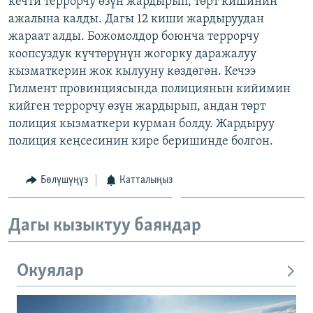
кечти террорчу өзүн жардырып, төрт кишинин
ОНЛАЙН ШЕРИНЕ
ЭЖЕ-СИҢДИЛЕР
ажалына калды. Дагы 12 киши жардыруудан
жараат алды. Божомолдор боюнча террорчу
АЗАТТЫК+
коопсуздук күчтөрүнүн жогорку даражалуу
ЫҢГАЙСЫЗ СУРООЛОР
кызматкерин жок кылууну көздөгөн. Кечээ
Гилмент провинциясында полициянын кийимин
кийген террорчу өзүн жардырып, андан төрт
ЭЕ/АРнун бардык сайттары
полиция кызматкери курман болду. Жардыруу
полиция кеңсесинин кире беришинде болгон.
Бөлүшүңүз
Катталыңыз
Дагы кызыктуу баяндар
Окуялар