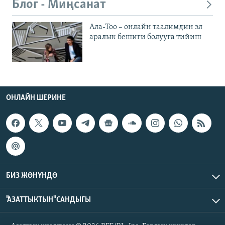
Блог - Миңсанат
Ала-Тоо – онлайн таалимдин эл
аралык бешиги болууга тийиш
ОНЛАЙН ШЕРИНЕ
БИЗ ЖӨНҮНДӨ
"АЗАТТЫКТЫН" САНДЫГЫ