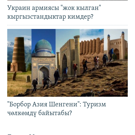
Украин армиясы "жок кылган"
кыргызстандыктар кимдер?
"Борбор Азия Шенгени": Туризм
чөлкөмдү байытабы?