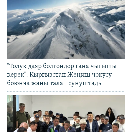
"Толук даяр болгондор гана чыгышы
керек". Кыргызстан Жеңиш чокусу
боюнча жаңы талап сунуштады