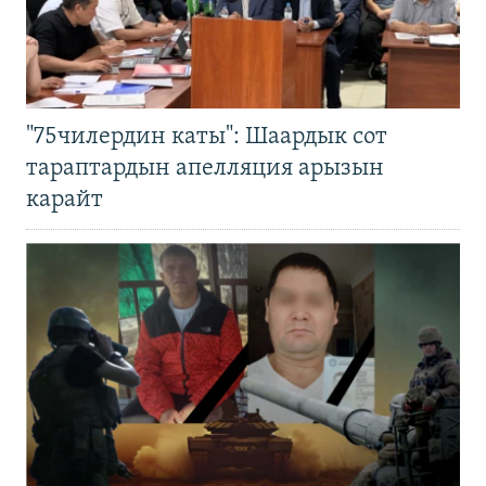
"75чилердин каты": Шаардык сот
тараптардын апелляция арызын
карайт