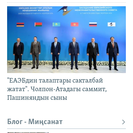
"ЕАЭБдин талаптары сакталбай
жатат". Чолпон-Атадагы саммит,
Пашиняндын сыны
Блог - Миңсанат