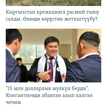
Кыргызстан кремацияга расмий тыюу
салды. Өлкөдө көрүстөн жетиштүүбү?
"15 млн долларлык мүлкүн берди".
Конгантиевди абактан алып калган
чечим