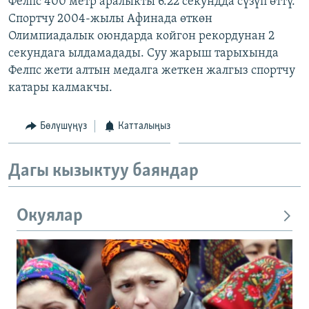
Фелпс 400 метр аралыкты 6.22 секундда сүзүп өттү.
ОНЛАЙН ШЕРИНЕ
ЭЖЕ-СИҢДИЛЕР
Спортчу 2004-жылы Афинада өткөн
Олимпиадалык оюндарда койгон рекордунан 2
АЗАТТЫК+
секундага ылдамадады. Суу жарыш тарыхында
ЫҢГАЙСЫЗ СУРООЛОР
Фелпс жети алтын медалга жеткен жалгыз спортчу
катары калмакчы.
ЭЕ/АРнун бардык сайттары
Бөлүшүңүз
Катталыңыз
Дагы кызыктуу баяндар
Окуялар