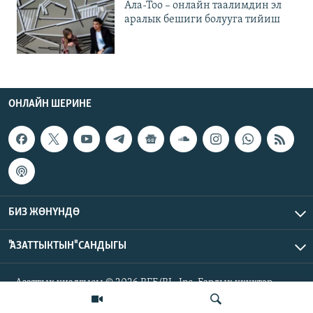
Ала-Тоо – онлайн таалимдин эл
аралык бешиги болууга тийиш
ОНЛАЙН ШЕРИНЕ
БИЗ ЖӨНҮНДӨ
"АЗАТТЫКТЫН" САНДЫГЫ
Азаттык үналгысы © 2026 RFE/RL, Inc. Бардык укуктар
корголгон.