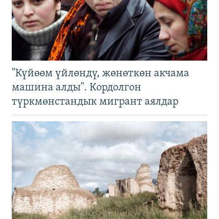
"Күйөөм үйлөндү, жөнөткөн акчама
машина алды". Кордолгон
түркмөнстандык мигрант аялдар