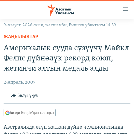
Линктер
Мазмунга
өтүңүз
9-Август, 2026-жыл, жекшемби, Бишкек убактысы 14:39
Навигацияга
ЖАҢЫЛЫКТАР
өтүңүз
ЖАҢЫЛЫКТАР
КЫРГЫЗСТАН
Издөөгө
Америкалык сууда сүзүүчү Майкл
салыңыз
ДҮЙНӨ
КЫРГЫЗСТАН
Фелпс дүйнөлүк рекорд коюп,
УКРАИНА
САЯСАТ
ДҮЙНӨ
жетинчи алтын медаль алды
АТАЙЫН ИЛИКТӨӨ
ЭКОНОМИКА
БОРБОР АЗИЯ
2-Апрель, 2007
ТВ ПРОГРАММАЛАР
МАДАНИЯТ
Бөлүшүңүз
ПОДКАСТ
БҮГҮН АЗАТТЫКТА
ӨЗГӨЧӨ ПИКИР
ЭКСПЕРТТЕР ТАЛДАЙТ
Бизди Google'дан табыңыз
БИЗ ЖАНА ДҮЙНӨ
Русский
Австралияда өтүп жаткан дүйнө чемпионатында
ДАНИСТЕ