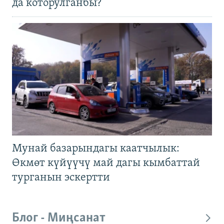
да которулганбы?
Мунай базарындагы каатчылык:
Өкмөт күйүүчү май дагы кымбаттай
турганын эскертти
Блог - Миңсанат