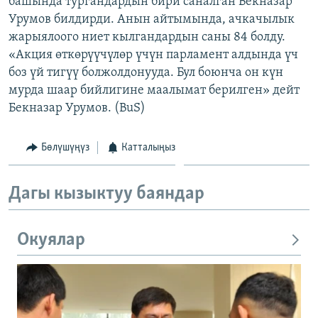
башында тургандардын бири саналган Бекназар
ОНЛАЙН ШЕРИНЕ
ЭЖЕ-СИҢДИЛЕР
Урумов билдирди. Анын айтымында, ачкачылык
жарыялоого ниет кылгандардын саны 84 болду.
АЗАТТЫК+
«Акция өткөрүүчүлөр үчүн парламент алдында үч
ЫҢГАЙСЫЗ СУРООЛОР
боз үй тигүү болжолдонууда. Бул боюнча он күн
мурда шаар бийлигине маалымат берилген» дейт
Бекназар Урумов. (BuS)
ЭЕ/АРнун бардык сайттары
Бөлүшүңүз
Катталыңыз
Дагы кызыктуу баяндар
Окуялар