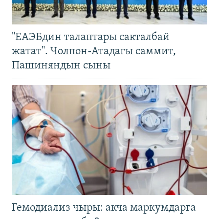
"ЕАЭБдин талаптары сакталбай
жатат". Чолпон-Атадагы саммит,
Пашиняндын сыны
Гемодиализ чыры: акча маркумдарга