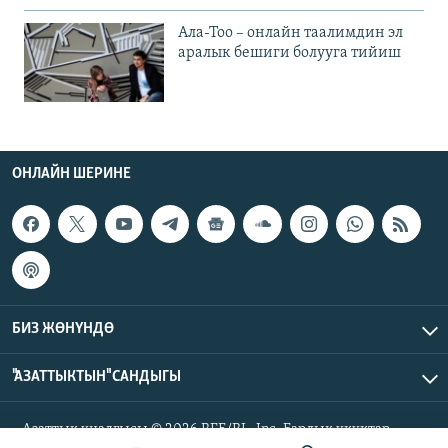
Ала-Тоо – онлайн таалимдин эл
аралык бешиги болууга тийиш
ОНЛАЙН ШЕРИНЕ
БИЗ ЖӨНҮНДӨ
"АЗАТТЫКТЫН" САНДЫГЫ
Азаттык үналгысы © 2026 RFE/RL, Inc. Бардык укуктар