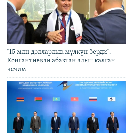
"15 млн долларлык мүлкүн берди".
Конгантиевди абактан алып калган
чечим