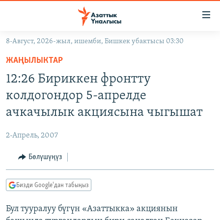
Линктер
Мазмунга
өтүңүз
8-Август, 2026-жыл, ишемби, Бишкек убактысы 03:30
Навигацияга
ЖАҢЫЛЫКТАР
өтүңүз
ЖАҢЫЛЫКТАР
КЫРГЫЗСТАН
Издөөгө
12:26 Бириккен фронтту
салыңыз
ДҮЙНӨ
КЫРГЫЗСТАН
колдогондор 5-апрелде
УКРАИНА
САЯСАТ
ДҮЙНӨ
ачкачылык акциясына чыгышат
АТАЙЫН ИЛИКТӨӨ
ЭКОНОМИКА
БОРБОР АЗИЯ
2-Апрель, 2007
ТВ ПРОГРАММАЛАР
МАДАНИЯТ
Бөлүшүңүз
ПОДКАСТ
БҮГҮН АЗАТТЫКТА
ӨЗГӨЧӨ ПИКИР
ЭКСПЕРТТЕР ТАЛДАЙТ
Бизди Google'дан табыңыз
БИЗ ЖАНА ДҮЙНӨ
Русский
Бул тууралуу бүгүн «Азаттыкка» акциянын
ДАНИСТЕ