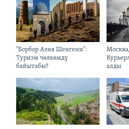
"Борбор Азия Шенгени":
Москва
Туризм чөлкөмдү
Курьер
байытабы?
алды