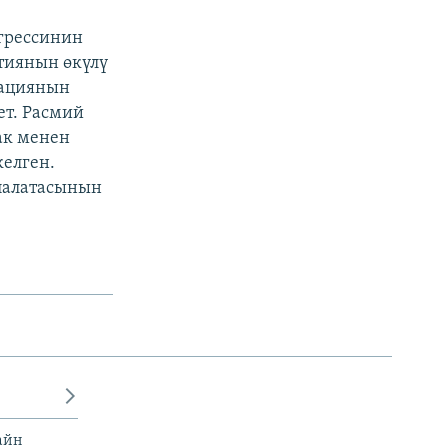
грессинин
тиянын өкүлү
рациянын
ет. Расмий
ак менен
елген.
палатасынын
айн