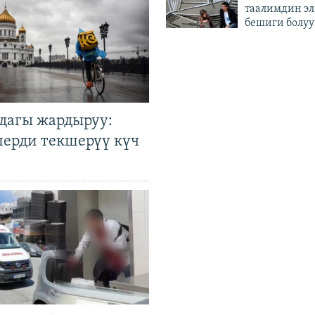
таалимдин эл
бешиги болуу
дагы жардыруу:
лерди текшерүү күч