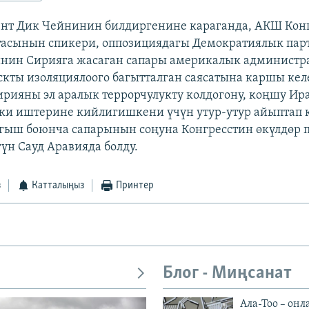
ент Дик Чейнинин билдиргенине караганда, АКШ Кон
тасынын спикери, оппозициядагы Демократиялык пар
инин Сирияга жасаган сапары америкалык админист
кты изоляциялоого багытталган саясатына каршы кел
рияны эл аралык террорчулукту колдогону, коңшу Ир
и иштерине кийлигишкени үчүн утур-утур айыптап к
ыш боюнча сапарынын соңуна Конгресстин өкүлдөр 
үн Сауд Аравияда болду.
з
Катталыңыз
Принтер
Блог - Миңсанат
Ала-Тоо – онл