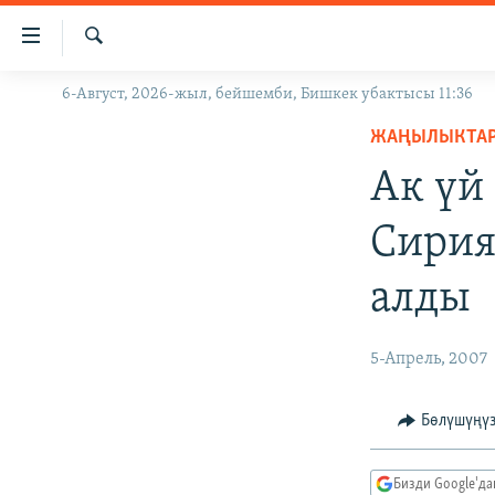
Линктер
Мазмунга
өтүңүз
Издөө
6-Август, 2026-жыл, бейшемби, Бишкек убактысы 11:36
ЖАҢЫЛЫКТАР
Навигацияга
өтүңүз
ЖАҢЫЛЫКТА
КЫРГЫЗСТАН
Издөөгө
Ак үй
ДҮЙНӨ
КЫРГЫЗСТАН
салыңыз
УКРАИНА
САЯСАТ
ДҮЙНӨ
Сирия
АТАЙЫН ИЛИКТӨӨ
ЭКОНОМИКА
БОРБОР АЗИЯ
алды
ТВ ПРОГРАММАЛАР
МАДАНИЯТ
ПОДКАСТ
БҮГҮН АЗАТТЫКТА
5-Апрель, 2007
ӨЗГӨЧӨ ПИКИР
ЭКСПЕРТТЕР ТАЛДАЙТ
БИЗ ЖАНА ДҮЙНӨ
Бөлүшүңү
ДАНИСТЕ
Бизди Google'д