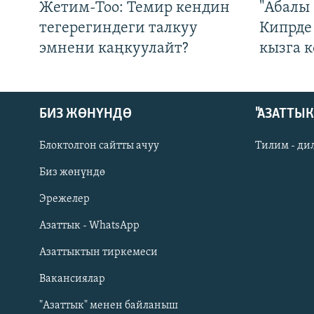
Жетим-Тоо: Темир кендин
"Абалы 
тегерегиндеги талкуу
Кипрде
эмнени каңкуулайт?
кызга к
БИЗ ЖӨНҮНДӨ
"АЗАТТЫ
Блоктолгон сайтты ачуу
Тилим - ди
Биз жөнүндө
Русский
Эрежелер
Азаттык - WhatsApp
ОНЛАЙН ШЕРИНЕ
Азаттыктын тиркемеси
Вакансиялар
"Азаттык" менен байланыш