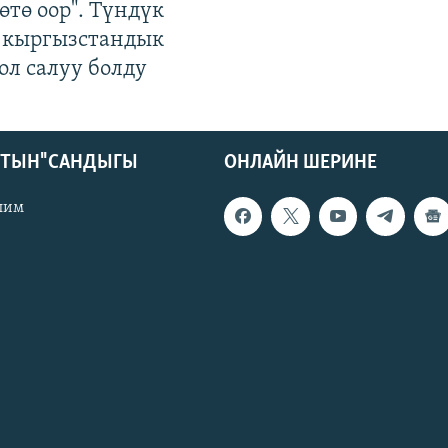
өтө оор". Түндүк
 кыргызстандык
ол салуу болду
КТЫН" САНДЫГЫ
ОНЛАЙН ШЕРИНЕ
лим