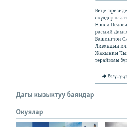
ЭЖЕ-СИҢДИЛЕР
Вице-презид
АЗАТТЫК+
өкүлдөр пала
ЫҢГАЙСЫЗ СУРООЛОР
Нэнси Пелос
расмий Дамас
Вашингтон Си
Ливандын ичк
Жакынкы Чыг
төрайымы бүг
Бөлүшүңү
Дагы кызыктуу баяндар
Окуялар