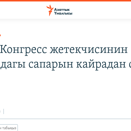
Р
 Конгресс жетекчисинин
дагы сапарын кайрадан 
з
ан табыңыз