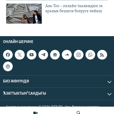
Ала-Тоо – онлайн таалимдин эл
аралык бешиги болууга тийиш
ОНЛАЙН ШЕРИНЕ
БИЗ ЖӨНҮНДӨ
"АЗАТТЫКТЫН" САНДЫГЫ
Азаттык үналгысы © 2026 RFE/RL, Inc. Бардык укуктар
корголгон.