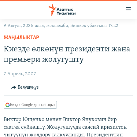
Линктер
Мазмунга
өтүңүз
9-Август, 2026-жыл, жекшемби, Бишкек убактысы 17:22
Навигацияга
ЖАҢЫЛЫКТАР
өтүңүз
ЖАҢЫЛЫКТАР
КЫРГЫЗСТАН
Издөөгө
Киевде өлкөнүн президенти жана
салыңыз
ДҮЙНӨ
КЫРГЫЗСТАН
премьери жолугушту
УКРАИНА
САЯСАТ
ДҮЙНӨ
7-Апрель, 2007
АТАЙЫН ИЛИКТӨӨ
ЭКОНОМИКА
БОРБОР АЗИЯ
ТВ ПРОГРАММАЛАР
Бөлүшүңүз
МАДАНИЯТ
ПОДКАСТ
БҮГҮН АЗАТТЫКТА
Бизди Google'дан табыңыз
ӨЗГӨЧӨ ПИКИР
ЭКСПЕРТТЕР ТАЛДАЙТ
Виктор Ющенко менен Виктор Янукович бир
БИЗ ЖАНА ДҮЙНӨ
Русский
саатча сүйлөштү. Жолугушууда саясий кризистен
ДАНИСТЕ
чыгуунун жолдору талкууланды. Президенттин