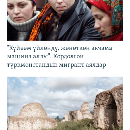
"Күйөөм үйлөндү, жөнөткөн акчама
машина алды". Кордолгон
түркмөнстандык мигрант аялдар