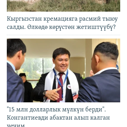
Кыргызстан кремацияга расмий тыюу
салды. Өлкөдө көрүстөн жетиштүүбү?
"15 млн долларлык мүлкүн берди".
Конгантиевди абактан алып калган
чечим