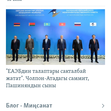
"ЕАЭБдин талаптары сакталбай
жатат". Чолпон-Атадагы саммит,
Пашиняндын сыны
Блог - Миңсанат