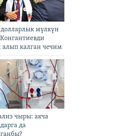
н долларлык мүлкүн
. Конгантиевди
н алып калган чечим
ализ чыры: акча
дарга да
лганбы?