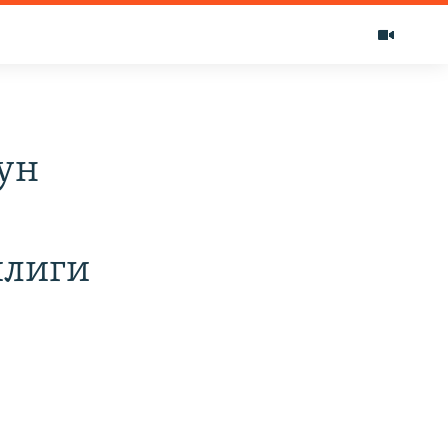
ун
илиги