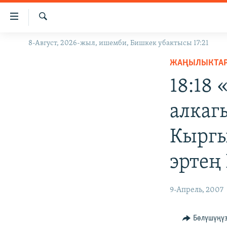
Линктер
Мазмунга
өтүңүз
Издөө
8-Август, 2026-жыл, ишемби, Бишкек убактысы 17:21
ЖАҢЫЛЫКТАР
Навигацияга
өтүңүз
ЖАҢЫЛЫКТА
КЫРГЫЗСТАН
Издөөгө
18:18
ДҮЙНӨ
КЫРГЫЗСТАН
салыңыз
УКРАИНА
САЯСАТ
ДҮЙНӨ
алкаг
АТАЙЫН ИЛИКТӨӨ
ЭКОНОМИКА
БОРБОР АЗИЯ
Кыргы
ТВ ПРОГРАММАЛАР
МАДАНИЯТ
ПОДКАСТ
БҮГҮН АЗАТТЫКТА
эртең
ӨЗГӨЧӨ ПИКИР
ЭКСПЕРТТЕР ТАЛДАЙТ
9-Апрель, 2007
БИЗ ЖАНА ДҮЙНӨ
ДАНИСТЕ
Бөлүшүңү