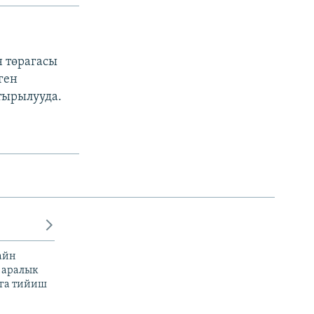
н төрагасы
ген
тырылууда.
айн
 аралык
га тийиш