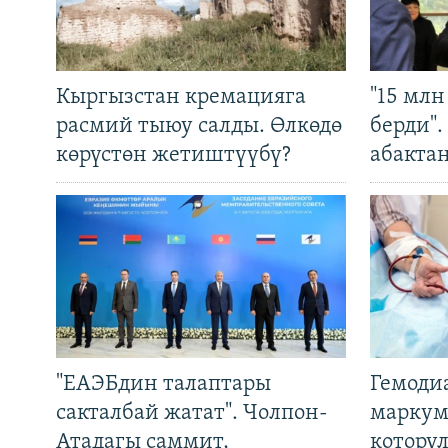
Кыргызстан кремацияга
"15 мл
расмий тыюу салды. Өлкөдө
берди"
көрүстөн жетиштүүбү?
абакта
"ЕАЭБдин талаптары
Гемоди
сакталбай жатат". Чолпон-
маркум
Атадагы саммит,
котору