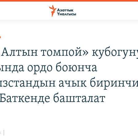
Р
 «Алтын томпой» кубогун
ында ордо боюнча
зстандын ачык биринч
 Баткенде башталат
з