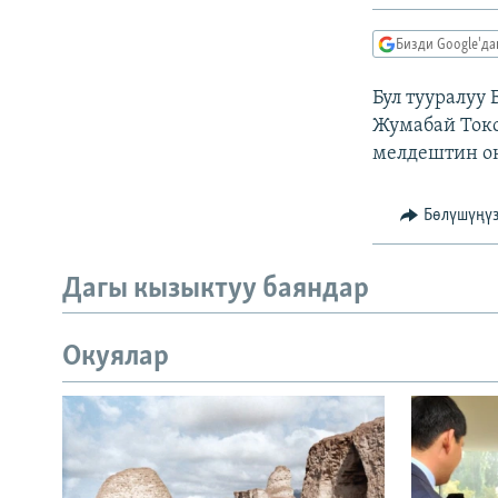
ЭЖЕ-СИҢДИЛЕР
АЗАТТЫК+
Бизди Google'д
ЫҢГАЙСЫЗ СУРООЛОР
Бул тууралуу
Жумабай Токс
мелдештин о
Бөлүшүңү
Дагы кызыктуу баяндар
Окуялар