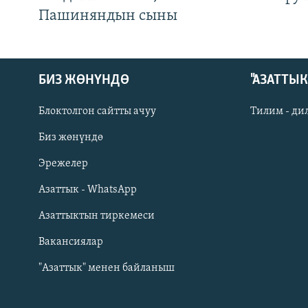
Пашиняндын сыны
БИЗ ЖӨНҮНДӨ
"АЗАТТЫ
Блоктолгон сайтты ачуу
Тилим - ди
Биз жөнүндө
Русский
Эрежелер
Азаттык - WhatsApp
ОНЛАЙН ШЕРИНЕ
Азаттыктын тиркемеси
Вакансиялар
"Азаттык" менен байланыш
ЭЕ/АРнун бардык сайттары