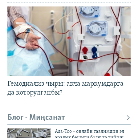
Гемодиализ чыры: акча маркумдарга
да которулганбы?
Блог - Миңсанат
Ала-Тоо – онлайн таалимдин эл
аралык бешиги болууга тийиш