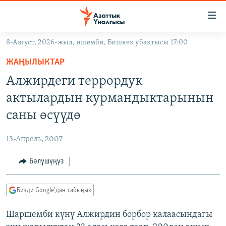
Линктер
Мазмунга
өтүңүз
8-Август, 2026-жыл, ишемби, Бишкек убактысы 17:00
Навигацияга
ЖАҢЫЛЫКТАР
өтүңүз
ЖАҢЫЛЫКТАР
КЫРГЫЗСТАН
Издөөгө
Алжирдеги террордук
салыңыз
ДҮЙНӨ
КЫРГЫЗСТАН
актылардын курмандыктарынын
УКРАИНА
САЯСАТ
ДҮЙНӨ
саны өсүүдө
АТАЙЫН ИЛИКТӨӨ
ЭКОНОМИКА
БОРБОР АЗИЯ
13-Апрель, 2007
ТВ ПРОГРАММАЛАР
МАДАНИЯТ
Бөлүшүңүз
ПОДКАСТ
БҮГҮН АЗАТТЫКТА
ӨЗГӨЧӨ ПИКИР
ЭКСПЕРТТЕР ТАЛДАЙТ
Бизди Google'дан табыңыз
БИЗ ЖАНА ДҮЙНӨ
Русский
Шаршемби күнү Алжирдин борбор калаасындагы
ДАНИСТЕ