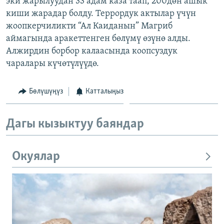
эки жарылуудан 33 адам каза таап, 200дөн ашык
ОНЛАЙН ШЕРИНЕ
ЭЖЕ-СИҢДИЛЕР
киши жарадар болду. Террордук актылар үчүн
жоопкерчиликти “Ал Каиданын” Магриб
АЗАТТЫК+
аймагында аракеттенген бөлүмү өзүнө алды.
ЫҢГАЙСЫЗ СУРООЛОР
Алжирдин борбор калаасында коопсуздук
чаралары күчөтүлүүдө.
ЭЕ/АРнун бардык сайттары
Бөлүшүңүз
Катталыңыз
Дагы кызыктуу баяндар
Окуялар