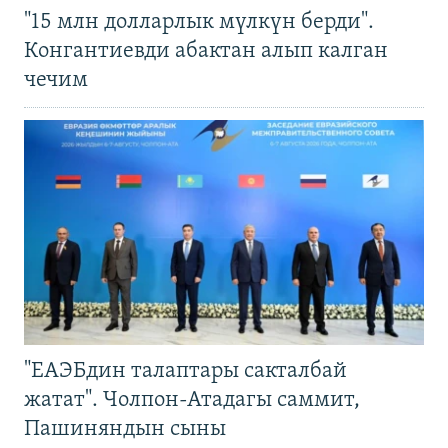
"15 млн долларлык мүлкүн берди".
Конгантиевди абактан алып калган
чечим
"ЕАЭБдин талаптары сакталбай
жатат". Чолпон-Атадагы саммит,
Пашиняндын сыны