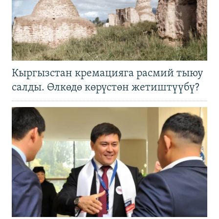
Кыргызстан кремацияга расмий тыюу
салды. Өлкөдө көрүстөн жетиштүүбү?