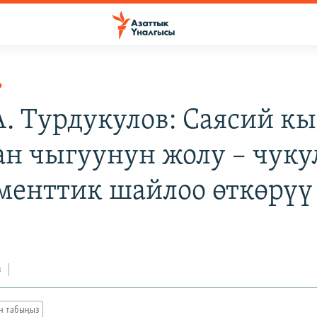
Р
 А. Турдукулов: Саясий к
ан чыгуунун жолу – чуку
менттик шайлоо өткөрүү
з
ан табыңыз