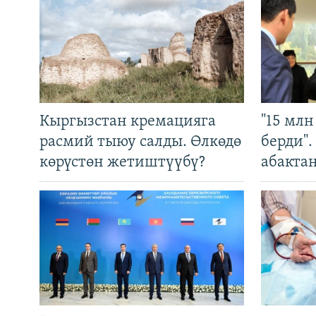
Кыргызстан кремацияга
"15 мл
расмий тыюу салды. Өлкөдө
берди"
көрүстөн жетиштүүбү?
абакта