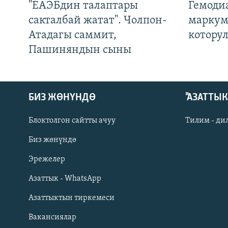
"ЕАЭБдин талаптары
Гемоди
сакталбай жатат". Чолпон-
маркум
Атадагы саммит,
котору
Пашиняндын сыны
БИЗ ЖӨНҮНДӨ
"АЗАТТЫ
Блоктолгон сайтты ачуу
Тилим - ди
Биз жөнүндө
Русский
Эрежелер
Азаттык - WhatsApp
ОНЛАЙН ШЕРИНЕ
Азаттыктын тиркемеси
Вакансиялар