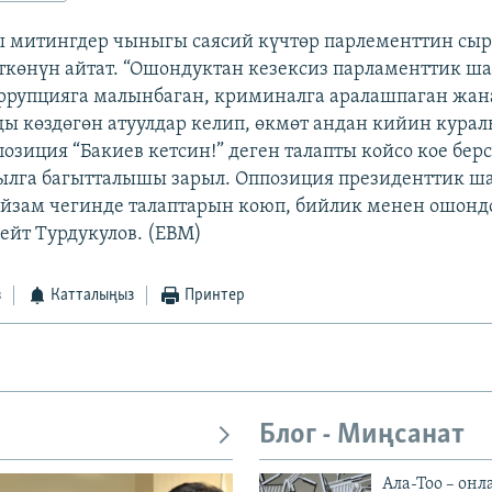
ы митингдер чыныгы саясий күчтөр парлементтин сы
ткөнүн айтат. “Ошондуктан кезексиз парламенттик ш
оррупцияга малынбаган, криминалга аралашпаган жан
ды көздөгөн атуулдар келип, өкмөт андан кийин кура
озиция “Бакиев кетсин!” деген талапты койсо кое берс
ылга багытталышы зарыл. Оппозиция президенттик ш
зам чегинде талаптарын коюп, бийлик менен ошонд
ейт Турдукулов. (EBM)
з
Катталыңыз
Принтер
Блог - Миңсанат
Ала-Тоо – онл