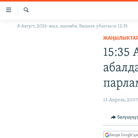
Линктер
Мазмунга
өтүңүз
Издөө
8-Август, 2026-жыл, ишемби, Бишкек убактысы 12:35
ЖАҢЫЛЫКТАР
Навигацияга
өтүңүз
ЖАҢЫЛЫКТА
КЫРГЫЗСТАН
Издөөгө
15:35
ДҮЙНӨ
КЫРГЫЗСТАН
салыңыз
УКРАИНА
САЯСАТ
ДҮЙНӨ
абалд
АТАЙЫН ИЛИКТӨӨ
ЭКОНОМИКА
БОРБОР АЗИЯ
парлa
ТВ ПРОГРАММАЛАР
МАДАНИЯТ
ПОДКАСТ
БҮГҮН АЗАТТЫКТА
13-Апрель, 2007
ӨЗГӨЧӨ ПИКИР
ЭКСПЕРТТЕР ТАЛДАЙТ
БИЗ ЖАНА ДҮЙНӨ
Бөлүшүңү
ДАНИСТЕ
Бизди Google'д