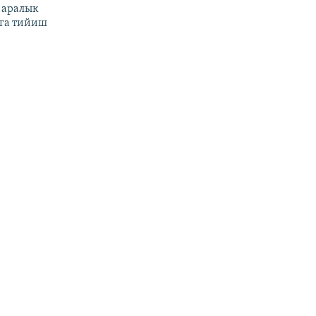
 аралык
га тийиш