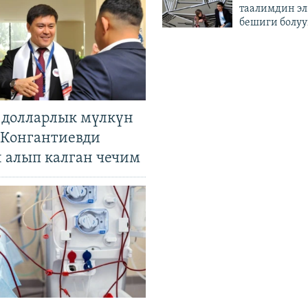
таалимдин эл
бешиги болуу
н долларлык мүлкүн
. Конгантиевди
н алып калган чечим