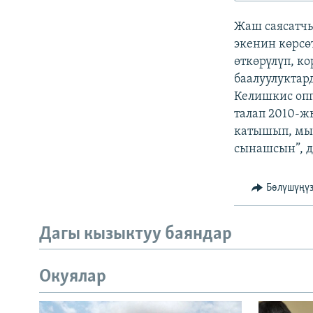
ЭЖЕ-СИҢДИЛЕР
Жаш саясатч
АЗАТТЫК+
экенин көрсө
ЫҢГАЙСЫЗ СУРООЛОР
өткөрүлүп, к
баалуулуктар
Келишкис опп
талап 2010-ж
катышып, мый
сынашсын”, д
Бөлүшүңү
Дагы кызыктуу баяндар
Окуялар