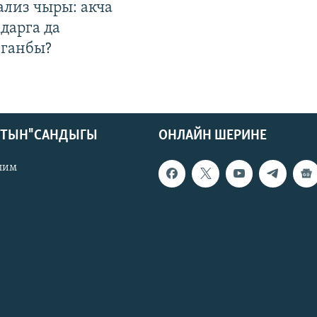
ализ чыры: акча
дарга да
лганбы?
КТЫН" САНДЫГЫ
ОНЛАЙН ШЕРИНЕ
лим