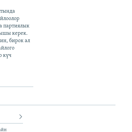
ртында
айлоолор
а партиялык
лышы керек.
ин, бирок ал
айлого
о күч
айн