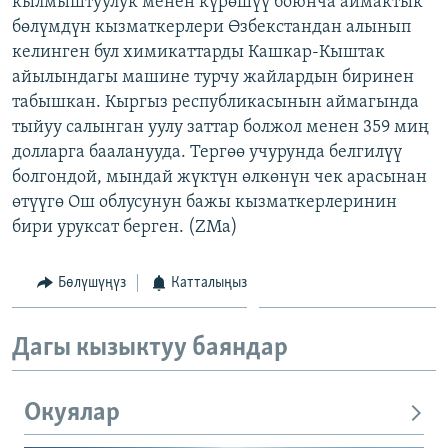
кылмыштуулук менен күрөшүү боюнча аймактык
ОНЛАЙН ШЕРИНЕ
ЭЖЕ-СИҢДИЛЕР
бөлүмдүн кызматкерлери Өзбекстандан алынып
келинген бул химикаттарды Кашкар-Кыштак
АЗАТТЫК+
айылындагы машине турчу жайлардын биринен
ЫҢГАЙСЫЗ СУРООЛОР
табышкан. Кыргыз республикасынын аймагында
тыйуу салынган уулу заттар болжол менен 359 миң
долларга бааланууда. Тергөө учурунда белгилүү
ЭЕ/АРнун бардык сайттары
болгондой, мындай жүктүн өлкөнүн чек арасынан
өтүүгө Ош облусунун бажы кызматкерлеринин
бири уруксат берген. (ZMa)
Бөлүшүңүз
Катталыңыз
Дагы кызыктуу баяндар
Окуялар