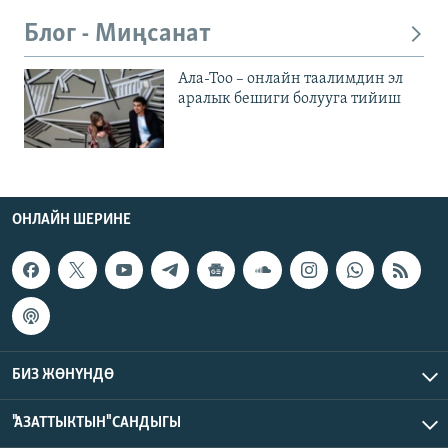
Блог - Миңсанат
Ала-Тоо – онлайн таалимдин эл
аралык бешиги болууга тийиш
ОНЛАЙН ШЕРИНЕ
БИЗ ЖӨНҮНДӨ
"АЗАТТЫКТЫН" САНДЫГЫ