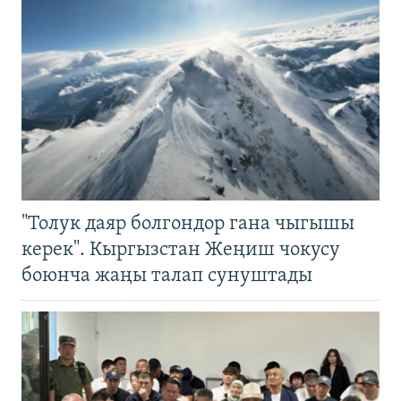
"Толук даяр болгондор гана чыгышы
керек". Кыргызстан Жеңиш чокусу
боюнча жаңы талап сунуштады