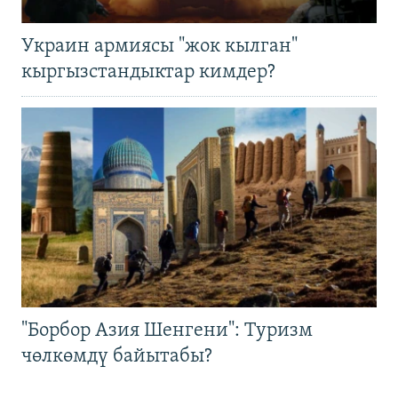
Украин армиясы "жок кылган"
кыргызстандыктар кимдер?
"Борбор Азия Шенгени": Туризм
чөлкөмдү байытабы?