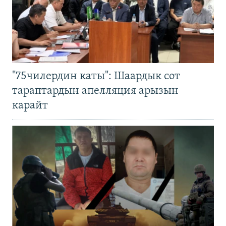
"75чилердин каты": Шаардык сот
тараптардын апелляция арызын
карайт