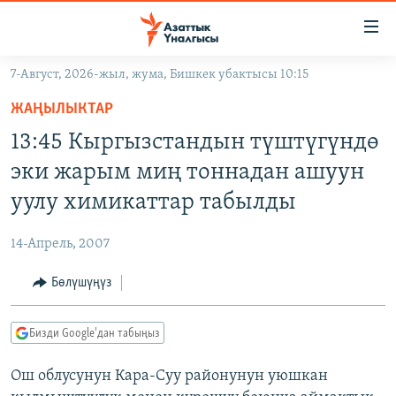
Линктер
Мазмунга
өтүңүз
7-Август, 2026-жыл, жума, Бишкек убактысы 10:15
Навигацияга
ЖАҢЫЛЫКТАР
өтүңүз
ЖАҢЫЛЫКТАР
КЫРГЫЗСТАН
Издөөгө
13:45 Кыргызстандын түштүгүндө
салыңыз
ДҮЙНӨ
КЫРГЫЗСТАН
эки жарым миң тоннадан ашуун
УКРАИНА
САЯСАТ
ДҮЙНӨ
уулу химикаттар табылды
АТАЙЫН ИЛИКТӨӨ
ЭКОНОМИКА
БОРБОР АЗИЯ
14-Апрель, 2007
ТВ ПРОГРАММАЛАР
МАДАНИЯТ
Бөлүшүңүз
ПОДКАСТ
БҮГҮН АЗАТТЫКТА
ӨЗГӨЧӨ ПИКИР
ЭКСПЕРТТЕР ТАЛДАЙТ
Бизди Google'дан табыңыз
БИЗ ЖАНА ДҮЙНӨ
Русский
Ош облусунун Кара-Суу районунун уюшкан
ДАНИСТЕ