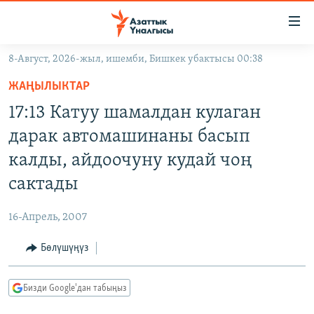
Линктер
Мазмунга
өтүңүз
8-Август, 2026-жыл, ишемби, Бишкек убактысы 00:38
Навигацияга
ЖАҢЫЛЫКТАР
өтүңүз
ЖАҢЫЛЫКТАР
КЫРГЫЗСТАН
Издөөгө
17:13 Катуу шамалдан кулаган
салыңыз
ДҮЙНӨ
КЫРГЫЗСТАН
дарак автомашинаны басып
УКРАИНА
САЯСАТ
ДҮЙНӨ
калды, айдоочуну кудай чоң
АТАЙЫН ИЛИКТӨӨ
ЭКОНОМИКА
БОРБОР АЗИЯ
сактады
ТВ ПРОГРАММАЛАР
МАДАНИЯТ
16-Апрель, 2007
ПОДКАСТ
БҮГҮН АЗАТТЫКТА
Бөлүшүңүз
ӨЗГӨЧӨ ПИКИР
ЭКСПЕРТТЕР ТАЛДАЙТ
БИЗ ЖАНА ДҮЙНӨ
Русский
Бизди Google'дан табыңыз
ДАНИСТЕ