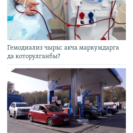
Гемодиализ чыры: акча маркумдарга
да которулганбы?