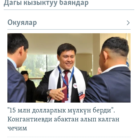
Дагы кызыктуу баяндар
Окуялар
"15 млн долларлык мүлкүн берди".
Конгантиевди абактан алып калган
чечим