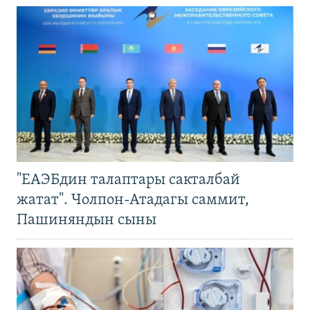
"ЕАЭБдин талаптары сакталбай
жатат". Чолпон-Атадагы саммит,
Пашиняндын сыны