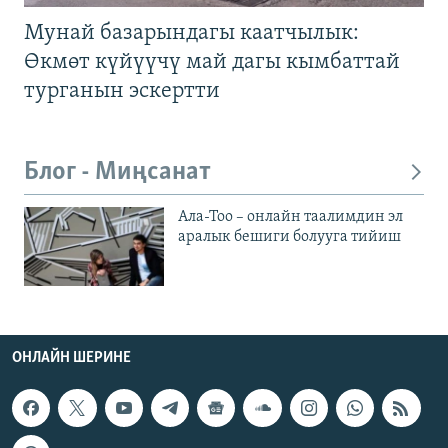
Мунай базарындагы каатчылык:
Өкмөт күйүүчү май дагы кымбаттай
турганын эскертти
Блог - Миңсанат
Ала-Тоо – онлайн таалимдин эл
аралык бешиги болууга тийиш
ОНЛАЙН ШЕРИНЕ