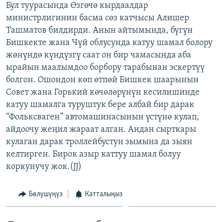
Бул туурасында Өзгөчө кырдаалдар
ОНЛАЙН ШЕРИНЕ
ЭЖЕ-СИҢДИЛЕР
министрлигинин басма сөз катчысы Алишер
АЗАТТЫК+
Ташматов билдирди. Анын айтымында, бүгүн
Бишкекте жана Чүй облусунда катуу шамал болору
ЫҢГАЙСЫЗ СУРООЛОР
жөнүндө күндүзгү саат он бир чамасында аба
ырайын маалымдоо борбору тарабынан эскертүү
ЭЕ/АРнун бардык сайттары
болгон. Ошондон көп өтпөй Бишкек шаарынын
Совет жана Горький көчөлөрүнүн кесилишинде
катуу шамалга туруштук бере албай бир дарак
“Фольксваген” автомашинасынын үстүнө кулап,
айдоочу жеңил жараат алган. Андан сырткары
кулаган дарак троллейбустун зымына да зыян
келтирген. Бирок азыр каттуу шамал болуу
коркунучу жок.(JJ)
Бөлүшүңүз
Катталыңыз