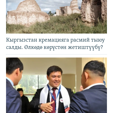
Кыргызстан кремацияга расмий тыюу
салды. Өлкөдө көрүстөн жетиштүүбү?