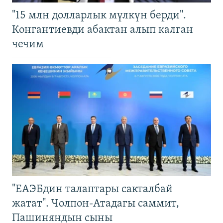
"15 млн долларлык мүлкүн берди".
Конгантиевди абактан алып калган
чечим
"ЕАЭБдин талаптары сакталбай
жатат". Чолпон-Атадагы саммит,
Пашиняндын сыны