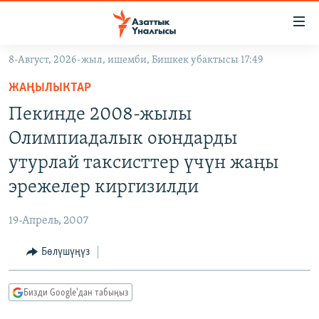
Линктер
Мазмунга
өтүңүз
8-Август, 2026-жыл, ишемби, Бишкек убактысы 17:49
Навигацияга
ЖАҢЫЛЫКТАР
өтүңүз
ЖАҢЫЛЫКТАР
КЫРГЫЗСТАН
Издөөгө
Пекинде 2008-жылы
салыңыз
ДҮЙНӨ
КЫРГЫЗСТАН
Олимпиадалык оюндарды
УКРАИНА
САЯСАТ
ДҮЙНӨ
утурлай таксисттер үчүн жаңы
АТАЙЫН ИЛИКТӨӨ
ЭКОНОМИКА
БОРБОР АЗИЯ
эрежелер киргизилди
ТВ ПРОГРАММАЛАР
МАДАНИЯТ
19-Апрель, 2007
ПОДКАСТ
БҮГҮН АЗАТТЫКТА
Бөлүшүңүз
ӨЗГӨЧӨ ПИКИР
ЭКСПЕРТТЕР ТАЛДАЙТ
БИЗ ЖАНА ДҮЙНӨ
Русский
Бизди Google'дан табыңыз
ДАНИСТЕ