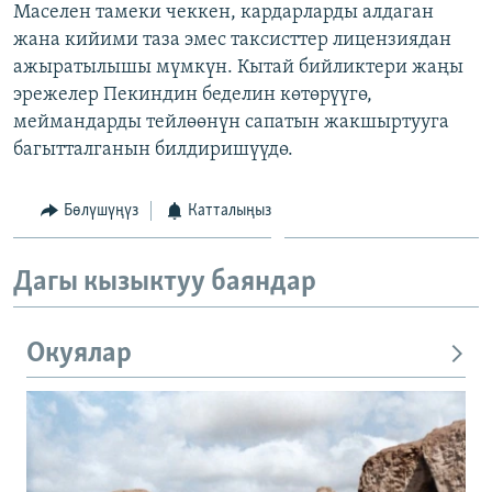
Маселен тамеки чеккен, кардарларды алдаган
ОНЛАЙН ШЕРИНЕ
ЭЖЕ-СИҢДИЛЕР
жана кийими таза эмес таксисттер лицензиядан
АЗАТТЫК+
ажыратылышы мүмкүн. Кытай бийликтери жаңы
эрежелер Пекиндин беделин көтөрүүгө,
ЫҢГАЙСЫЗ СУРООЛОР
меймандарды тейлөөнүн сапатын жакшыртууга
багытталганын билдиришүүдө.
ЭЕ/АРнун бардык сайттары
Бөлүшүңүз
Катталыңыз
Дагы кызыктуу баяндар
Окуялар