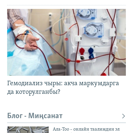
Гемодиализ чыры: акча маркумдарга
да которулганбы?
Блог - Миңсанат
Ала-Тоо – онлайн таалимдин эл