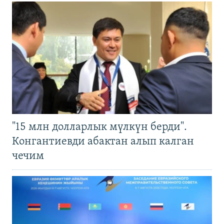
"15 млн долларлык мүлкүн берди".
Конгантиевди абактан алып калган
чечим