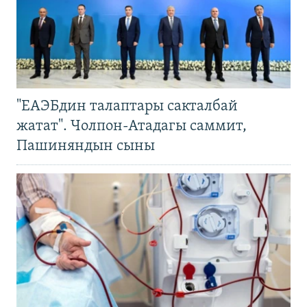
"ЕАЭБдин талаптары сакталбай
жатат". Чолпон-Атадагы саммит,
Пашиняндын сыны