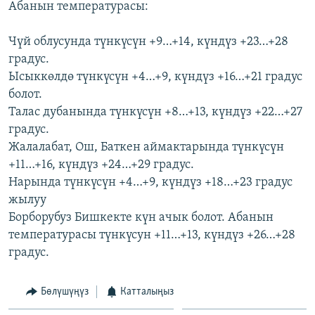
Абанын температурасы:
ОНЛАЙН ШЕРИНЕ
ЭЖЕ-СИҢДИЛЕР
АЗАТТЫК+
Чүй облусунда түнкүсүн +9…+14, күндүз +23…+28
градус.
ЫҢГАЙСЫЗ СУРООЛОР
Ысыккөлдө түнкүсүн +4…+9, күндүз +16…+21 градус
болот.
ЭЕ/АРнун бардык сайттары
Талас дубанында түнкүсүн +8…+13, күндүз +22…+27
градус.
Жалалабат, Ош, Баткен аймактарында түнкүсүн
+11…+16, күндүз +24…+29 градус.
Нарында түнкүсүн +4…+9, күндүз +18…+23 градус
жылуу
Борборубуз Бишкекте күн ачык болот. Абанын
температурасы түнкүсун +11…+13, күндүз +26…+28
градус.
Бөлүшүңүз
Катталыңыз