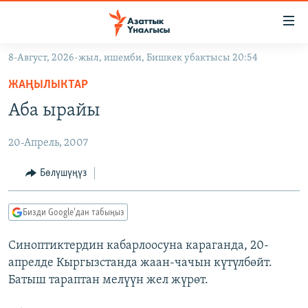
Линктер
Мазмунга
өтүңүз
8-Август, 2026-жыл, ишемби, Бишкек убактысы 20:54
Навигацияга
ЖАҢЫЛЫКТАР
өтүңүз
ЖАҢЫЛЫКТАР
КЫРГЫЗСТАН
Издөөгө
Аба ырайы
салыңыз
ДҮЙНӨ
КЫРГЫЗСТАН
20-Апрель, 2007
УКРАИНА
САЯСАТ
ДҮЙНӨ
АТАЙЫН ИЛИКТӨӨ
ЭКОНОМИКА
БОРБОР АЗИЯ
Бөлүшүңүз
ТВ ПРОГРАММАЛАР
МАДАНИЯТ
Бизди Google'дан табыңыз
ПОДКАСТ
БҮГҮН АЗАТТЫКТА
Синоптиктердин кабарлоосуна караганда, 20-
ӨЗГӨЧӨ ПИКИР
ЭКСПЕРТТЕР ТАЛДАЙТ
апрелде Кыргызстанда жаан-чачын күтүлбөйт.
БИЗ ЖАНА ДҮЙНӨ
Батыш тараптан мелүүн жел жүрөт.
Русский
ДАНИСТЕ