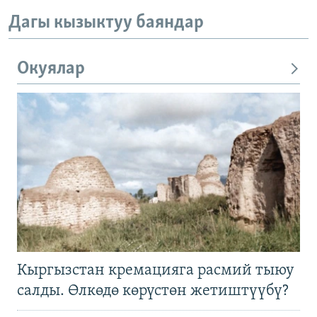
Дагы кызыктуу баяндар
Окуялар
Кыргызстан кремацияга расмий тыюу
салды. Өлкөдө көрүстөн жетиштүүбү?