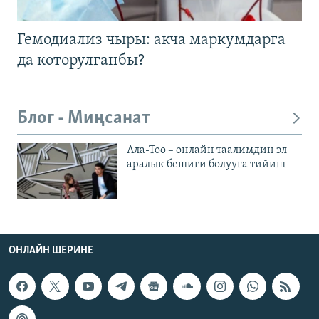
Гемодиализ чыры: акча маркумдарга
да которулганбы?
Блог - Миңсанат
Ала-Тоо – онлайн таалимдин эл
аралык бешиги болууга тийиш
ОНЛАЙН ШЕРИНЕ