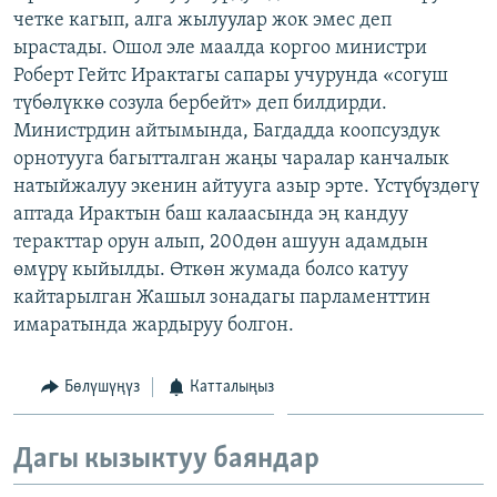
четке кагып, алга жылуулар жок эмес деп
ОНЛАЙН ШЕРИНЕ
ЭЖЕ-СИҢДИЛЕР
ырастады. Ошол эле маалда коргоо министри
АЗАТТЫК+
Роберт Гейтс Ирактагы сапары учурунда «согуш
ЫҢГАЙСЫЗ СУРООЛОР
түбөлүккө созула бербейт» деп билдирди.
Министрдин айтымында, Багдадда коопсуздук
орнотууга багытталган жаңы чаралар канчалык
ЭЕ/АРнун бардык сайттары
натыйжалуу экенин айтууга азыр эрте. Үстүбүздөгү
аптада Ирактын баш калаасында эң кандуу
теракттар орун алып, 200дөн ашуун адамдын
өмүрү кыйылды. Өткөн жумада болсо катуу
кайтарылган Жашыл зонадагы парламенттин
имаратында жардыруу болгон.
Бөлүшүңүз
Катталыңыз
Дагы кызыктуу баяндар