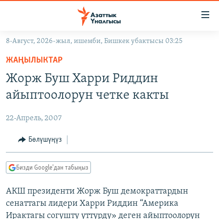
Линктер
Мазмунга
өтүңүз
8-Август, 2026-жыл, ишемби, Бишкек убактысы 03:25
Навигацияга
ЖАҢЫЛЫКТАР
өтүңүз
ЖАҢЫЛЫКТАР
КЫРГЫЗСТАН
Издөөгө
Жорж Буш Харри Риддин
салыңыз
ДҮЙНӨ
КЫРГЫЗСТАН
айыптоолорун четке какты
УКРАИНА
САЯСАТ
ДҮЙНӨ
22-Апрель, 2007
АТАЙЫН ИЛИКТӨӨ
ЭКОНОМИКА
БОРБОР АЗИЯ
ТВ ПРОГРАММАЛАР
Бөлүшүңүз
МАДАНИЯТ
ПОДКАСТ
БҮГҮН АЗАТТЫКТА
Бизди Google'дан табыңыз
ӨЗГӨЧӨ ПИКИР
ЭКСПЕРТТЕР ТАЛДАЙТ
АКШ президенти Жорж Буш демократтардын
БИЗ ЖАНА ДҮЙНӨ
Русский
сенаттагы лидери Харри Риддин “Америка
ДАНИСТЕ
Ирактагы согушту уттурду» деген айыптоолорун