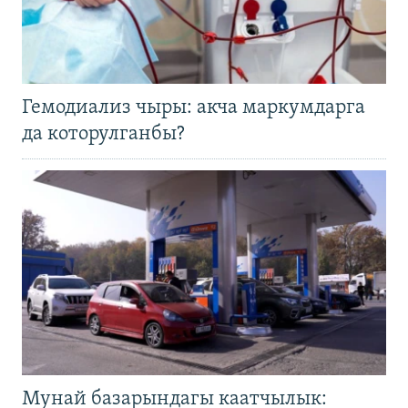
Гемодиализ чыры: акча маркумдарга
да которулганбы?
Мунай базарындагы каатчылык: