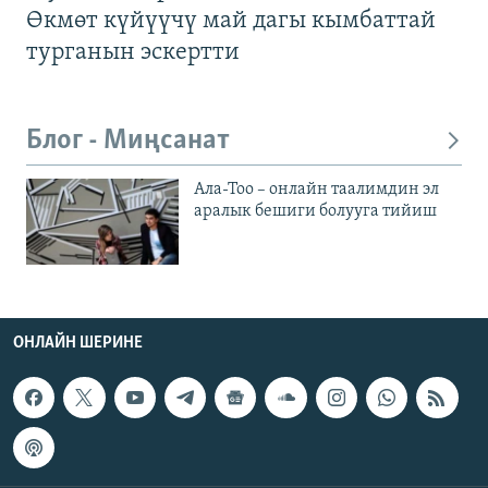
Өкмөт күйүүчү май дагы кымбаттай
турганын эскертти
Блог - Миңсанат
Ала-Тоо – онлайн таалимдин эл
аралык бешиги болууга тийиш
ОНЛАЙН ШЕРИНЕ