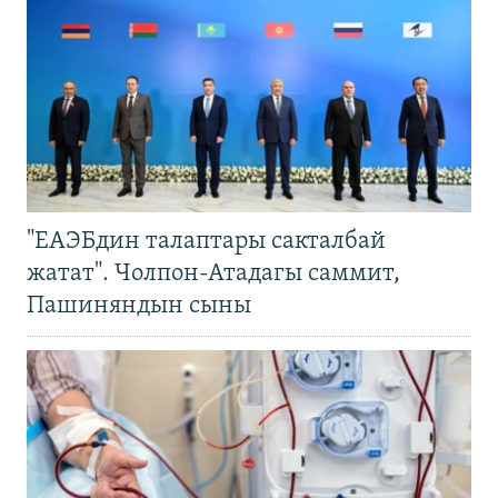
"ЕАЭБдин талаптары сакталбай
жатат". Чолпон-Атадагы саммит,
Пашиняндын сыны