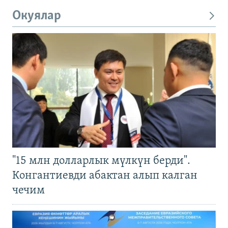
Окуялар
"15 млн долларлык мүлкүн берди".
Конгантиевди абактан алып калган
чечим