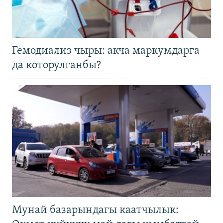
Гемодиализ чыры: акча маркумдарга
да которулганбы?
Мунай базарындагы каатчылык: