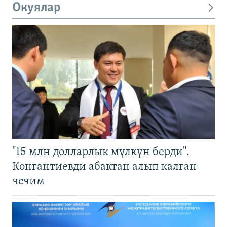
Окуялар
"15 млн долларлык мүлкүн берди".
Конгантиевди абактан алып калган
чечим