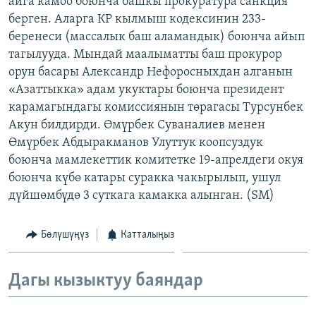
айга камоо боюнча башкы прокуратура санкция
ОНЛАЙН ШЕРИНЕ
ЭЖЕ-СИҢДИЛЕР
берген. Аларга КР кылмыш кодексинин 233-
беренеси (массалык баш аламандык) боюнча айып
АЗАТТЫК+
тагылууда. Мындай маалыматты баш прокурор
ЫҢГАЙСЫЗ СУРООЛОР
орун басары Александр Нефоросныхдан алганын
«Азаттыкка» адам укуктары боюнча президент
карамагындагы комиссиянын төрагасы Турсунбек
ЭЕ/АРнун бардык сайттары
Акун билдирди. Өмүрбек Суваналиев менен
Өмүрбек Абдыракманов Улуттук коопсуздук
боюнча мамлекеттик комитетке 19-апрелдеги окуя
боюнча күбө катары суракка чакырылып, ушул
дүйшөмбүдө 3 суткага камакка алынган. (SM)
Бөлүшүңүз
Катталыңыз
Дагы кызыктуу баяндар