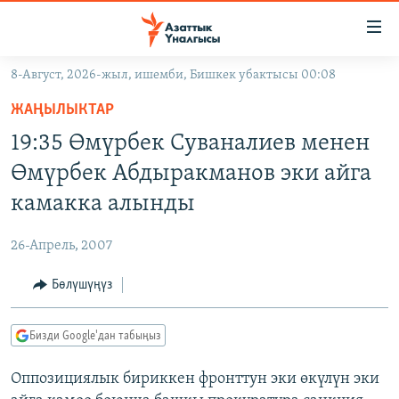
Линктер
Мазмунга
өтүңүз
8-Август, 2026-жыл, ишемби, Бишкек убактысы 00:08
Навигацияга
ЖАҢЫЛЫКТАР
өтүңүз
ЖАҢЫЛЫКТАР
КЫРГЫЗСТАН
Издөөгө
19:35 Өмүрбек Суваналиев менен
салыңыз
ДҮЙНӨ
КЫРГЫЗСТАН
Өмүрбек Абдыракманов эки айга
УКРАИНА
САЯСАТ
ДҮЙНӨ
камакка алынды
АТАЙЫН ИЛИКТӨӨ
ЭКОНОМИКА
БОРБОР АЗИЯ
26-Апрель, 2007
ТВ ПРОГРАММАЛАР
МАДАНИЯТ
Бөлүшүңүз
ПОДКАСТ
БҮГҮН АЗАТТЫКТА
ӨЗГӨЧӨ ПИКИР
ЭКСПЕРТТЕР ТАЛДАЙТ
Бизди Google'дан табыңыз
БИЗ ЖАНА ДҮЙНӨ
Русский
Оппозициялык бириккен фронттун эки өкүлүн эки
ДАНИСТЕ