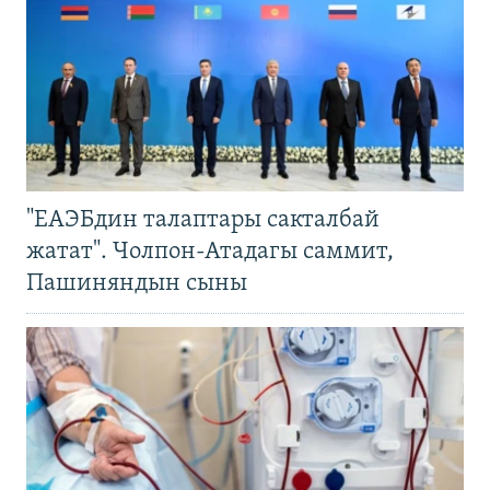
"ЕАЭБдин талаптары сакталбай
жатат". Чолпон-Атадагы саммит,
Пашиняндын сыны