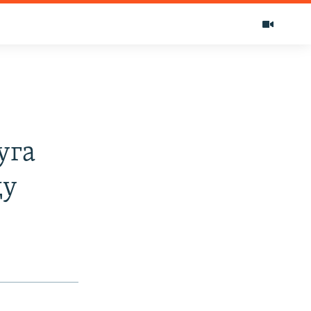
уга
ду