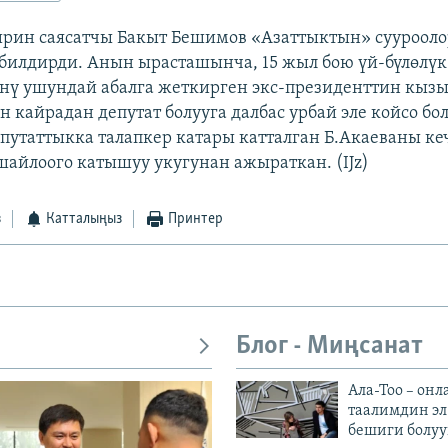
рин саясатчы Бакыт Бешимов «Азаттыктын» суурооло
билдирди. Анын ырасташынча, 15 жыл бою үй-бүлөлү
өнү ушундай абалга жеткирген экс-президенттин кызы
 кайрадан депутат болууга далбас урбай эле койсо бо
путаттыкка талапкер катары катталган Б.Акаеваны кеч
шайлоого катышуу укугунан ажыраткан. (IJz)
з
Катталыңыз
Принтер
Блог - Миңсанат
Ала-Тоо – онл
таалимдин эл
бешиги болуу