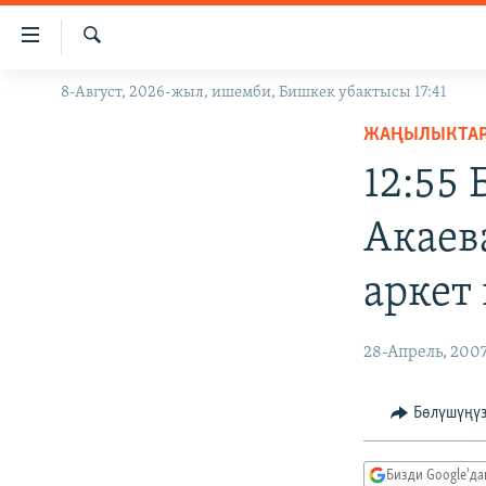
Линктер
Мазмунга
өтүңүз
Издөө
8-Август, 2026-жыл, ишемби, Бишкек убактысы 17:41
ЖАҢЫЛЫКТАР
Навигацияга
өтүңүз
ЖАҢЫЛЫКТА
КЫРГЫЗСТАН
Издөөгө
12:55
ДҮЙНӨ
КЫРГЫЗСТАН
салыңыз
УКРАИНА
САЯСАТ
ДҮЙНӨ
Акаев
АТАЙЫН ИЛИКТӨӨ
ЭКОНОМИКА
БОРБОР АЗИЯ
аркет
ТВ ПРОГРАММАЛАР
МАДАНИЯТ
ПОДКАСТ
БҮГҮН АЗАТТЫКТА
28-Апрель, 200
ӨЗГӨЧӨ ПИКИР
ЭКСПЕРТТЕР ТАЛДАЙТ
БИЗ ЖАНА ДҮЙНӨ
Бөлүшүңү
ДАНИСТЕ
Бизди Google'д