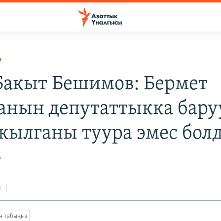
Р
 Бакыт Бешимов: Бермет
анын депутаттыкка бару
 кылганы туура эмес бол
7
з
ан табыңыз