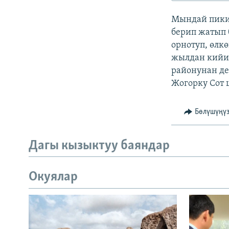
ЭЖЕ-СИҢДИЛЕР
Мындай пики
АЗАТТЫК+
берип жатып 
ЫҢГАЙСЫЗ СУРООЛОР
орнотуп, өлк
жылдан кийин
районунан де
Жогорку Сот 
Бөлүшүңү
Дагы кызыктуу баяндар
Окуялар