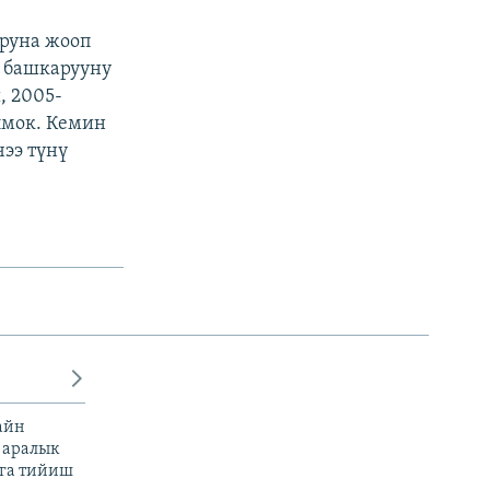
руна жооп
к башкарууну
, 2005-
лмок. Кемин
ээ түнү
айн
 аралык
га тийиш