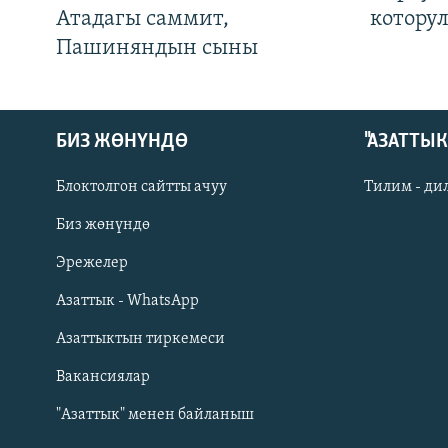
Атадагы саммит,
котору
Пашиняндын сыны
БИЗ ЖӨНҮНДӨ
"АЗАТТЫ
Блоктолгон сайтты ачуу
Тилим - ди
Биз жөнүндө
Русский
Эрежелер
Азаттык - WhatsApp
ОНЛАЙН ШЕРИНЕ
Азаттыктын тиркемеси
Вакансиялар
"Азаттык" менен байланыш
ЭЕ/АРнун бардык сайттары