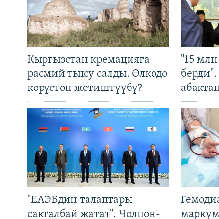
Кыргызстан кремацияга
"15 мл
расмий тыюу салды. Өлкөдө
берди"
көрүстөн жетиштүүбү?
абакта
"ЕАЭБдин талаптары
Гемоди
сакталбай жатат". Чолпон-
маркум