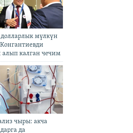
н долларлык мүлкүн
. Конгантиевди
н алып калган чечим
ализ чыры: акча
дарга да