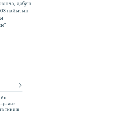
оюнча, добуш
3,03 пайызын
чы
ын”
айн
 аралык
га тийиш