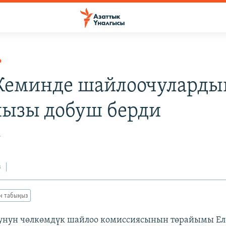
Р
 Кеминде шайлоочуларды
йызы добуш берди
7
з
ан табыңыз
унун чөлкөмдүк шайлоо комиссиясынын төрайымы Ел