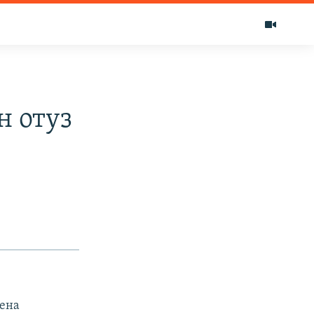
н отуз
ена