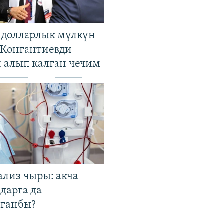
н долларлык мүлкүн
. Конгантиевди
н алып калган чечим
ализ чыры: акча
дарга да
лганбы?