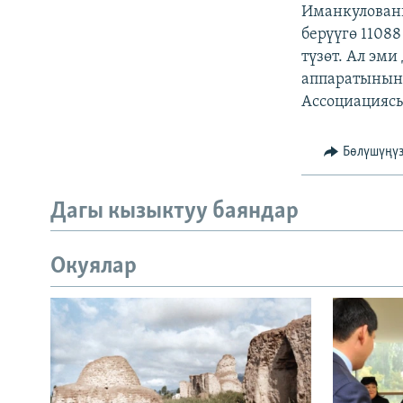
ЭЖЕ-СИҢДИЛЕР
Иманкулованы
берүүгө 11088
АЗАТТЫК+
түзөт. Ал эм
ЫҢГАЙСЫЗ СУРООЛОР
аппаратынын,
Ассоциацияс
Бөлүшүңү
Дагы кызыктуу баяндар
Окуялар