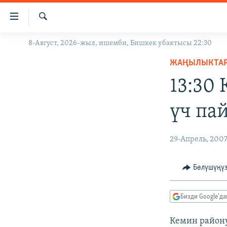
Линктер
Мазмунга
өтүңүз
Издөө
8-Август, 2026-жыл, ишемби, Бишкек убактысы 22:30
ЖАҢЫЛЫКТАР
Навигацияга
өтүңүз
ЖАҢЫЛЫКТА
КЫРГЫЗСТАН
Издөөгө
13:30
ДҮЙНӨ
КЫРГЫЗСТАН
салыңыз
УКРАИНА
САЯСАТ
ДҮЙНӨ
үч па
АТАЙЫН ИЛИКТӨӨ
ЭКОНОМИКА
БОРБОР АЗИЯ
ТВ ПРОГРАММАЛАР
МАДАНИЯТ
29-Апрель, 200
ПОДКАСТ
БҮГҮН АЗАТТЫКТА
Бөлүшүңү
ӨЗГӨЧӨ ПИКИР
ЭКСПЕРТТЕР ТАЛДАЙТ
БИЗ ЖАНА ДҮЙНӨ
Бизди Google'д
ДАНИСТЕ
Кемин район