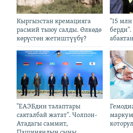
Кыргызстан кремацияга
"15 мл
расмий тыюу салды. Өлкөдө
берди"
көрүстөн жетиштүүбү?
абакта
"ЕАЭБдин талаптары
Гемоди
сакталбай жатат". Чолпон-
маркум
Атадагы саммит,
котору
Пашиняндын сыны