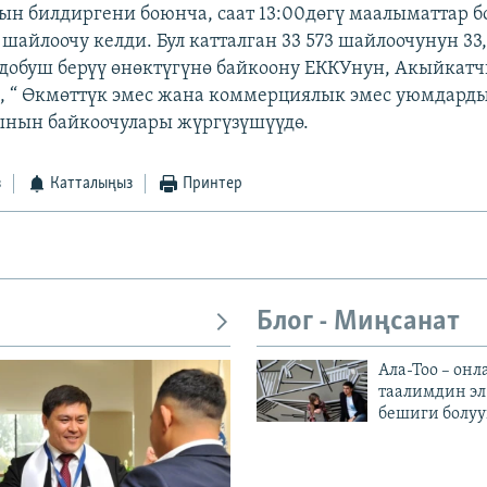
н билдиргени боюнча, саат 13:00дөгү маалыматтар б
 шайлоочу келди. Бул катталган 33 573 шайлоочунун 3
и добуш берүү өнөктүгүнө байкоону ЕККУнун, Акыйкат
 “ Өкмөттүк эмес жана коммерциялык эмес уюмдард
ынын байкоочулары жүргүзүшүүдө.
з
Катталыңыз
Принтер
Блог - Миңсанат
Ала-Тоо – онл
таалимдин эл
бешиги болуу