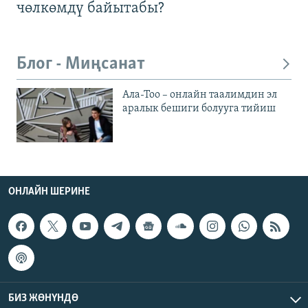
чөлкөмдү байытабы?
Блог - Миңсанат
Ала-Тоо – онлайн таалимдин эл
аралык бешиги болууга тийиш
ОНЛАЙН ШЕРИНЕ
БИЗ ЖӨНҮНДӨ