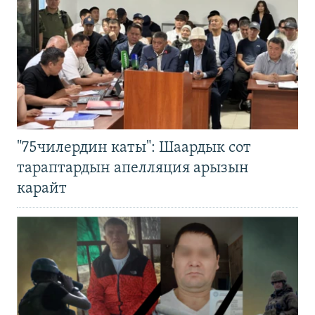
"75чилердин каты": Шаардык сот
тараптардын апелляция арызын
карайт