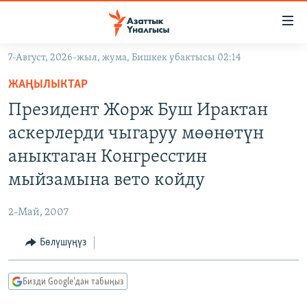
Линктер
Мазмунга
өтүңүз
7-Август, 2026-жыл, жума, Бишкек убактысы 02:14
Навигацияга
ЖАҢЫЛЫКТАР
өтүңүз
ЖАҢЫЛЫКТАР
КЫРГЫЗСТАН
Издөөгө
Президент Жорж Буш Ирактан
салыңыз
ДҮЙНӨ
КЫРГЫЗСТАН
аскерлерди чыгаруу мөөнөтүн
УКРАИНА
САЯСАТ
ДҮЙНӨ
аныктаган Конгресстин
АТАЙЫН ИЛИКТӨӨ
ЭКОНОМИКА
БОРБОР АЗИЯ
мыйзамына вето койду
ТВ ПРОГРАММАЛАР
МАДАНИЯТ
2-Май, 2007
ПОДКАСТ
БҮГҮН АЗАТТЫКТА
Бөлүшүңүз
ӨЗГӨЧӨ ПИКИР
ЭКСПЕРТТЕР ТАЛДАЙТ
БИЗ ЖАНА ДҮЙНӨ
Русский
Бизди Google'дан табыңыз
ДАНИСТЕ