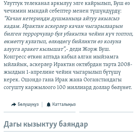
Улуттук телеканал аркылуу элге кайрылып, Буш өз
ОНЛАЙН ШЕРИНЕ
ЭЖЕ-СИҢДИЛЕР
чечимин мындай себептер менен түшүндүрдү:
АЗАТТЫК+
“Качан кетериңди душманыңа айтуу акылсыз
кадам. Ирактан аскерлер качан чыгарылаарын
ЫҢГАЙСЫЗ СУРООЛОР
билген террорчулар бул убакытка чейин күч топтоп,
өкмөттү кулатып, өлкөдөгү бийликти өз колуна
ЭЕ/АРнун бардык сайттары
алууга аракет кылышат”,
- деди Жорж Буш.
Конгресс өткөн аптада кабыл алган мыйзамга
ыйлайык, аскерлер Ирактан октябрдан тарта 2008-
жылдын 1-апрелине чейин чыгарылып бүтүшү
керек. Ошондо гана Ирак жана Ооганстандагы
согушту каржылоого 100 миллиард доллар бөлүнөт.
Бөлүшүңүз
Катталыңыз
Дагы кызыктуу баяндар