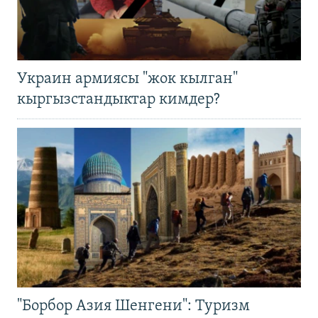
Украин армиясы "жок кылган"
кыргызстандыктар кимдер?
"Борбор Азия Шенгени": Туризм