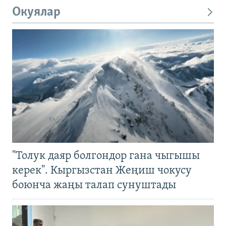
Окуялар
"Толук даяр болгондор гана чыгышы
керек". Кыргызстан Жеңиш чокусу
боюнча жаңы талап сунуштады