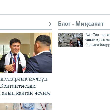
Блог - Миңсанат
Ала-Тоо – онл
таалимдин эл
бешиги болуу
н долларлык мүлкүн
. Конгантиевди
н алып калган чечим