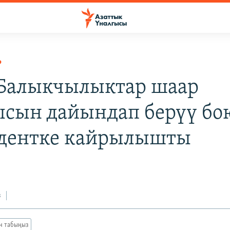
Р
 Балыкчылыктар шаар
сын дайындап берүү бо
дентке кайрылышты
з
ан табыңыз