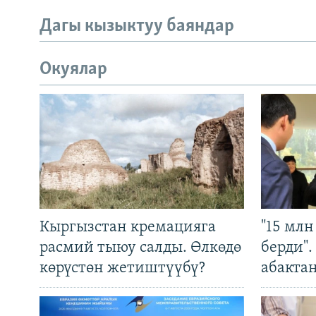
Дагы кызыктуу баяндар
Окуялар
Кыргызстан кремацияга
"15 мл
расмий тыюу салды. Өлкөдө
берди"
көрүстөн жетиштүүбү?
абакта