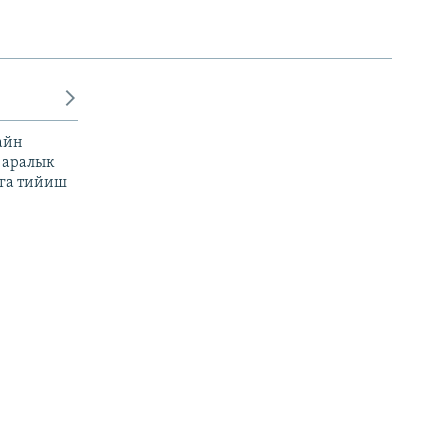
айн
 аралык
га тийиш