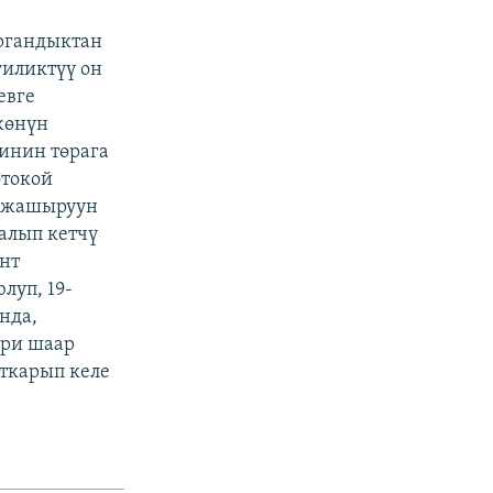
ргандыктан
гиликтүү он
евге
жөнүн
инин төрага
отокой
л жашыруун
алып кетчү
нт
луп, 19-
нда,
ери шаар
ткарып келе