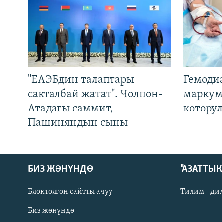
"ЕАЭБдин талаптары
Гемоди
сакталбай жатат". Чолпон-
маркум
Атадагы саммит,
котору
Пашиняндын сыны
БИЗ ЖӨНҮНДӨ
"АЗАТТЫ
Блоктолгон сайтты ачуу
Тилим - ди
Биз жөнүндө