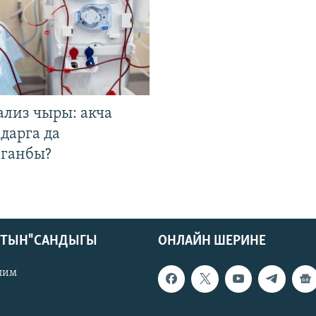
ализ чыры: акча
дарга да
лганбы?
КТЫН" САНДЫГЫ
ОНЛАЙН ШЕРИНЕ
лим