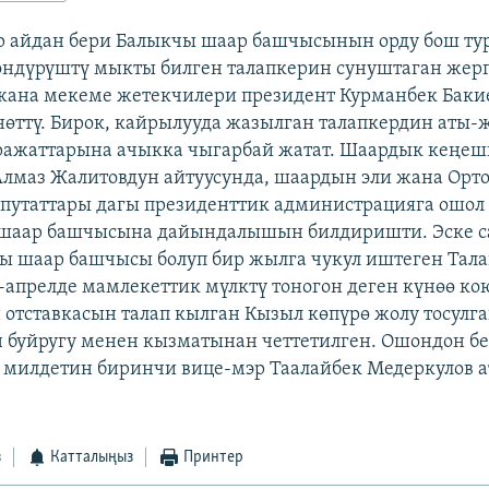
р айдан бери Балыкчы шаар башчысынын орду бош ту
өндүрүштү мыкты билген талапкерин сунуштаган жер
 жана мекеме жетекчилери президент Курманбек Баки
өттү. Бирок, кайрылууда жазылган талапкердин аты-
ражаттарына ачыкка чыгарбай жатат. Шаардык кеңеш
Алмаз Жалитовдун айтуусунда, шаардын эли жана Орт
путаттары дагы президенттик администрацияга ошо
 шаар башчысына дайындалышын билдиришти. Эске с
ы шаар башчысы болуп бир жылга чукул иштеген Тала
-апрелде мамлекеттик мүлктү тоногон деген күнөө кою
 отставкасын талап кылган Кызыл көпүрө жолу тосулга
 буйругу менен кызматынан четтетилген. Ошондон б
милдетин биринчи вице-мэр Таалайбек Медеркулов а
з
Катталыңыз
Принтер