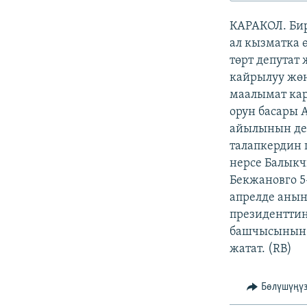
ЭЖЕ-СИҢДИЛЕР
КАРАКОЛ. Би
АЗАТТЫК+
ал кызматка 
ЫҢГАЙСЫЗ СУРООЛОР
төрт депутат
кайрылуу жөн
маалымат ка
орун басары 
айылынын де
талапкердин
нерсе Балыкч
Бекжановго 5
апрелде анын
президенттин
башчысынын 
жатат. (RB)
Бөлүшүңү