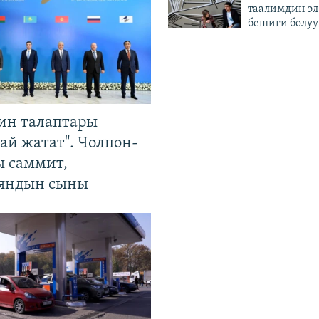
таалимдин эл
бешиги болуу
ин талаптары
ай жатат". Чолпон-
ы саммит,
яндын сыны