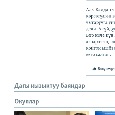
ЭЖЕ-СИҢДИЛЕР
Аль-Каиданы
АЗАТТЫК+
көрсөтүлгөн 
ЫҢГАЙСЫЗ СУРООЛОР
чыгарууга үн
деди. Акүйдү
Бир нече күн
ажыратып, ош
койгон мыйза
вето салган.
Бөлүшүңү
Дагы кызыктуу баяндар
Окуялар