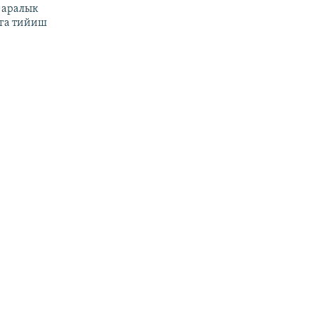
 аралык
га тийиш