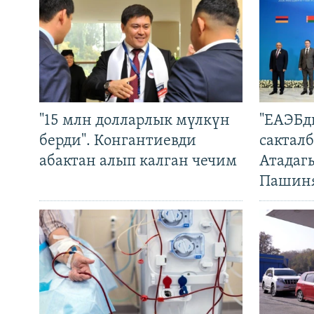
"15 млн долларлык мүлкүн
"ЕАЭБд
берди". Конгантиевди
сакталб
абактан алып калган чечим
Атадаг
Пашин