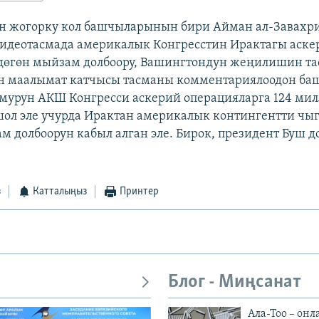
н жогорку кол башчыларынын бири Айман ал-Завахри
видеотасмада америкалык Конгресстин Ирактагы аске
дөгөн мыйзам долбоору, Вашингтондун жеңилишин та
н маалымат катчысы тасманы комментариялоодон баш
 мурун АКШ Конгресси аскерий операцияларга 124 мил
ол эле учурда Ирактан америкалык контингентти чыг
м долбоорун кабыл алган эле. Бирок, президент Буш 
з
Катталыңыз
Принтер
Блог - Миңсанат
Ала-Тоо – онл