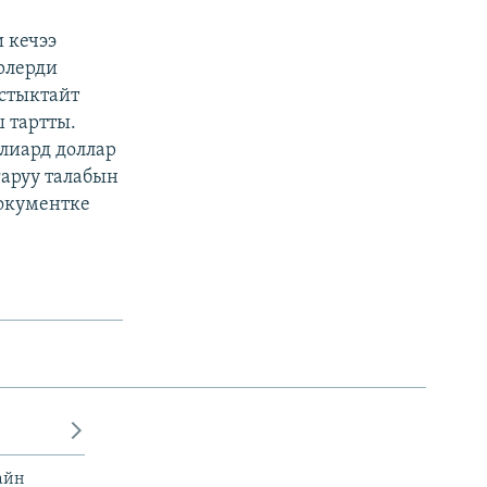
 кечээ
рлерди
стыктайт
 тартты.
лиард доллар
аруу талабын
документке
айн