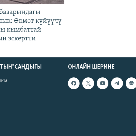
базарындагы
лык: Өкмөт күйүүчү
гы кымбаттай
ын эскертти
КТЫН" САНДЫГЫ
ОНЛАЙН ШЕРИНЕ
лим