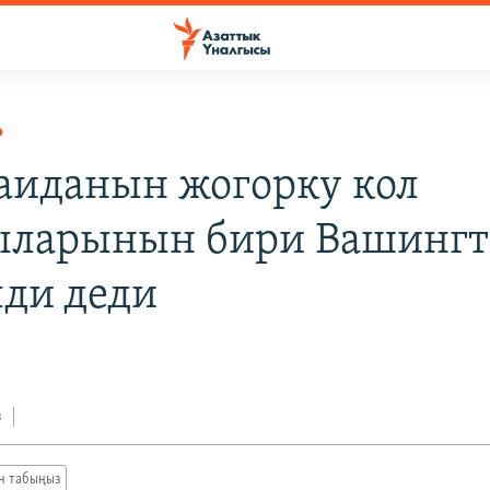
Р
аиданын жогорку кол
ларынын бири Вашингт
ди деди
з
ан табыңыз