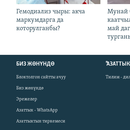
Гемодиализ чыры: акча
Мунай 
маркумдарга да
каатчы
которулганбы?
май да
турган
БИЗ ЖӨНҮНДӨ
"АЗАТТЫ
Блоктолгон сайтты ачуу
Тилим - ди
Биз жөнүндө
Русский
Эрежелер
Азаттык - WhatsApp
ОНЛАЙН ШЕРИНЕ
Азаттыктын тиркемеси