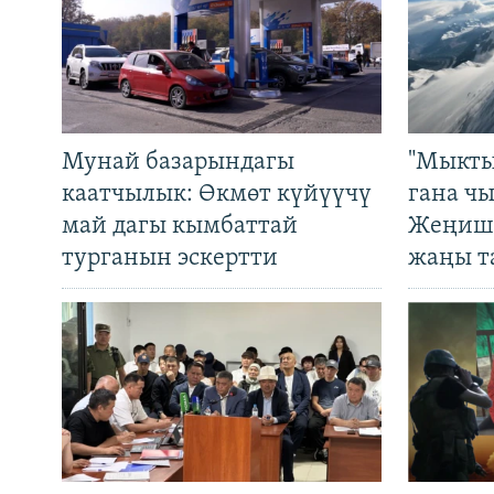
Мунай базарындагы
"Мыкты
каатчылык: Өкмөт күйүүчү
гана ч
май дагы кымбаттай
Жеңиш 
турганын эскертти
жаңы т