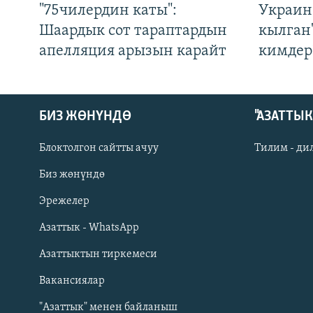
"75чилердин каты":
Украин
Шаардык сот тараптардын
кылган
апелляция арызын карайт
кимдер
БИЗ ЖӨНҮНДӨ
"АЗАТТЫ
Блоктолгон сайтты ачуу
Тилим - ди
Биз жөнүндө
Русский
Эрежелер
Азаттык - WhatsApp
ОНЛАЙН ШЕРИНЕ
Азаттыктын тиркемеси
Вакансиялар
"Азаттык" менен байланыш