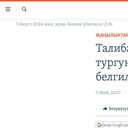
Линктер
Мазмунга
өтүңүз
Издөө
7-Август, 2026-жыл, жума, Бишкек убактысы 12:36
ЖАҢЫЛЫКТАР
Навигацияга
өтүңүз
ЖАҢЫЛЫКТА
КЫРГЫЗСТАН
Издөөгө
Талиб
ДҮЙНӨ
КЫРГЫЗСТАН
салыңыз
УКРАИНА
САЯСАТ
ДҮЙНӨ
тургу
АТАЙЫН ИЛИКТӨӨ
ЭКОНОМИКА
БОРБОР АЗИЯ
белги
ТВ ПРОГРАММАЛАР
МАДАНИЯТ
ПОДКАСТ
БҮГҮН АЗАТТЫКТА
7-Май, 2007
ӨЗГӨЧӨ ПИКИР
ЭКСПЕРТТЕР ТАЛДАЙТ
БИЗ ЖАНА ДҮЙНӨ
Бөлүшүңү
ДАНИСТЕ
Бизди Google'д