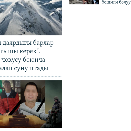
бешиги болуу
 даярдыгы барлар
ыгышы керек".
чокусу боюнча
алап сунуштады