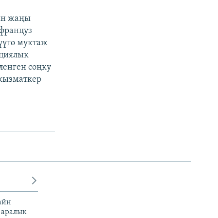
ын жаңы
 француз
үүгө муктаж
нциялык
ленген соңку
 кызматкер
айн
 аралык