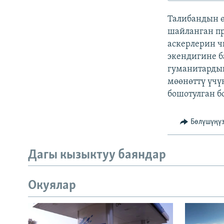
ЭЖЕ-СИҢДИЛЕР
Талибандын 
АЗАТТЫК+
шайланган пр
ЫҢГАЙСЫЗ СУРООЛОР
аскерлерин ч
экендигине б
гуманитардык
мөөнөттү үчү
бошотулган б
Бөлүшүңү
Дагы кызыктуу баяндар
Окуялар