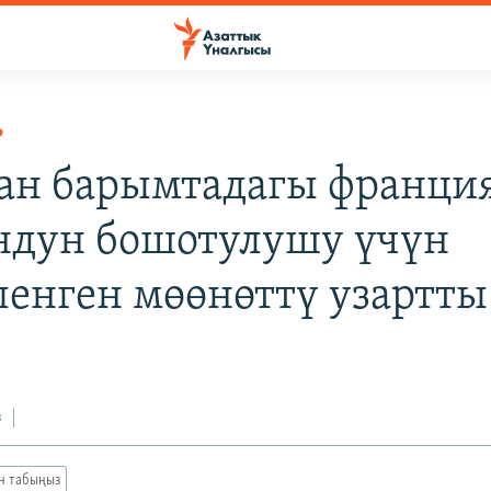
Р
ан барымтадагы франци
ндун бошотулушу үчүн
ленген мөөнөттү узартты
з
ан табыңыз