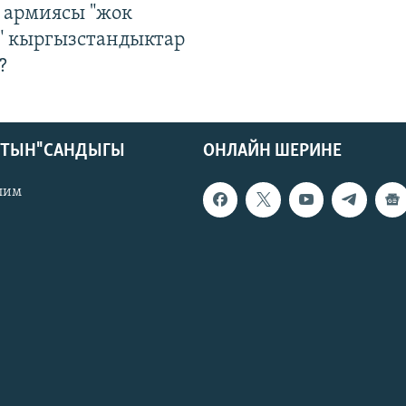
 армиясы "жок
" кыргызстандыктар
?
КТЫН" САНДЫГЫ
ОНЛАЙН ШЕРИНЕ
лим