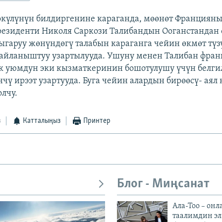
өкүлүнүн билдиргенине караганда, мөөнөт Франциян
езиденти Николя Саркози Талибандын Ооганстандан
ыгаруу жөнүндөгү талабын караганга чейин өкмөт түз
айланыштуу узартылууда. Ушуну менен Талибан фра
 уюмдун эки кызматкеринин бошотулушу үчүн белги
нчү ирээт узартууда. Буга чейин алардын бирөөсү- аял
олчу.
з
Катталыңыз
Принтер
Блог - Миңсанат
Ала-Тоо – онл
таалимдин эл