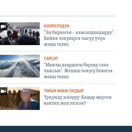
КООПСУЗДУК
"Эң биринчи – камсыздандыруу".
Бийик чокуларга чыгуу үчүн
жаңы талап
САЯСАТ
"Мыкты даярдыгы барлар гана
чыксын". Жеңиш чокусу боюнча
жаңы талап
ТАРЫХ ЖАНА ТАГДЫР
Үркүндү эскерүү: Кадыр мерген
кантип жол тоскон?