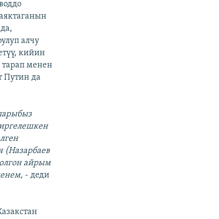
воддо
 аяктаганын
да,
улуп алчу
етүү, кийин
 тарап менен
 Путин да
аларыбыз
биргелешкен
елген
ч (Назарбаев
болгон айрым
шенем,
- деди
Казакстан