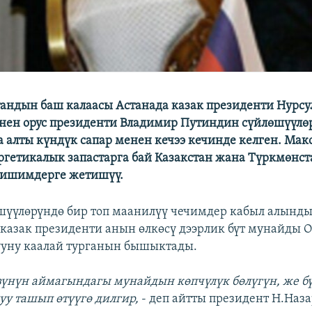
тандын баш калаасы Астанада казак президенти Нурсу
нен орус президенти Владимир Путиндин сүйлөшүүлөр
 алты күндүк сапар менен кечээ кечинде келген. Макс
ргетикалык запастарга бай Казакстан жана Түркмөнс
лишимдерге жетишүү.
шүүлөрүндө бир топ маанилүү чечимдер кабыл алынды
казак президенти анын өлкөсү дээрлик бүт мунайды О
ууну каалай турганын бышыктады.
өзүнүн аймагындагы мунайдын көпчүлүк бөлүгүн, же б
уу ташып өтүүгө дилгир,
- деп айтты президент Н.Наза