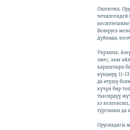
Ошентип, Ору
чечилгендей 
кесиптешинен
Беларусь мен
дүйнөдө, өзг
Украина, Азе
эмес, аны ай
караштыра ба
күндөрү, 11-
да өтүшү бол
күчүн бир то
таасирдүү мү
аз келгенсип
турганын да ы
Орусиядагы м