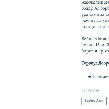
жайчылык мак
болду. Ал бо
урандын запа
орунду ээлейт
станциясын к
Бейшембиде П
келип, 15-ма
бирге энерге
Төрөкул Доор
Бөлүшүңү
Куржундар
Борбор Азия