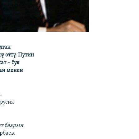
лтан
ү өттү. Путин
ат – бул
тан менен
.
русия
үт баарын
рбаев.