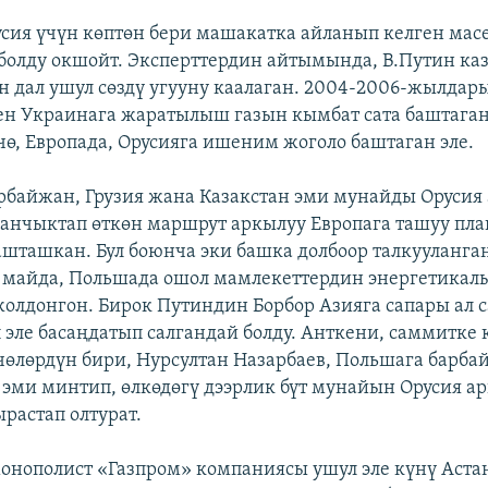
сия үчүн көптөн бери машакатка айланып келген мас
болду окшойт. Эксперттердин айтымында, В.Путин ка
 дал ушул сөздү угууну каалаган. 2004-2006-жылдар
ен Украинага жаратылыш газын кымбат сата баштага
өчө, Европада, Орусияга ишеним жоголо баштаган эле.
рбайжан, Грузия жана Казакстан эми мунайды Орусия
ланчыктап өткөн маршрут аркылуу Европага ташуу пл
шташкан. Бул боюнча эки башка долбоор талкууланга
13 майда, Польшада ошол мамлекеттердин энергетика
жолдонгон. Бирок Путиндин Борбор Азияга сапары ал
п эле басаңдатып салгандай болду. Анткени, саммитке 
чөлөрдүн бири, Нурсултан Назарбаев, Польшага барба
, эми минтип, өлкөдөгү дээрлик бүт мунайын Орусия 
растап олтурат.
онополист «Газпром» компаниясы ушул эле күнү Аста