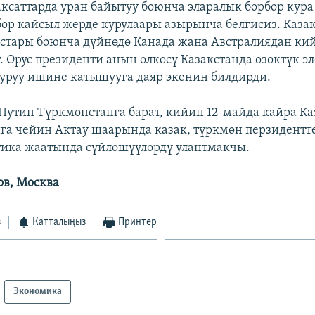
саттарда уран байытуу боюнча эларалык борбор кура
рбор кайсыл жерде курулаары азырынча белгисиз. Каза
стары боюнча дүйнөдө Канада жана Австралиядан ки
. Орус президенти анын өлкөсү Казакстанда өзөктүк эл
уруу ишине катышууга даяр экенин билдирди.
утин Түркмөнстанга барат, кийин 12-майда кайра Ка
йга чейин Актау шаарында казак, түркмөн перзидент
тика жаатында сүйлөшүүлөрдү улантмакчы.
ов, Москва
з
Катталыңыз
Принтер
Экономика