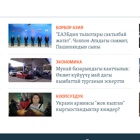
БОРБОР АЗИЯ
"ЕАЭБдин талаптары сакталбай
жатат". Чолпон-Атадагы саммит,
Пашиняндын сыны
ЭКОНОМИКА
Мунай базарындагы каатчылык:
Өкмөт күйүүчү май дагы
кымбаттай турганын эскертти
КООПСУЗДУК
Украин армиясы "жок кылган"
кыргызстандыктар кимдер?