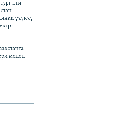
 турганы
кстан
йинки үчүнчү
ектр-
закстанга
тери менен