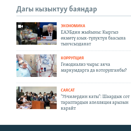
Дагы кызыктуу баяндар
ЭКОНОМИКА
ЕАЭБдин жыйыны: Кыргыз
өкмөтү азык-түлүктүн баасына
тынчсызданат
КОРРУПЦИЯ
Гемодиализ чыры: акча
маркумдарга да которулганбы?
САЯСАТ
"75чилердин каты": Шаардык сот
тараптардын апелляция арызын
карайт