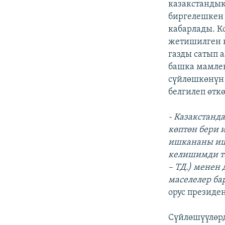
казакстандык
биргелешкен 
кабарлады. 
жетишилген к
газды сатып 
башка мамлек
сүйлөшкөнүн
белгилеп өткө
- Казакстанд
көптөн бери 
ишкананы ишт
келишимди те
– ТД.) менен
маселелер ба
орус президе
Сүйлөшүүлөрд