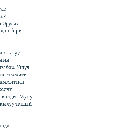
еле
зак
ы Орусия
ндан бери
 аркылуу
анын
ны бар. Ушул
лык саммити
 саммиттин
келчү
й калды. Муну
аркылуу ташый
нада