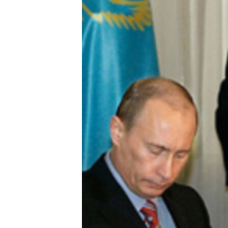
ЭЖЕ-СИҢДИЛЕР
АЗАТТЫК+
ЫҢГАЙСЫЗ СУРООЛОР