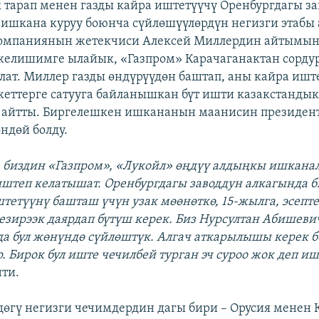
 тарап менен газды кайра иштетүүчү Оренбургдагы за
ишкана куруу боюнча сүйлөшүүлөрдүн негизги этабы
Компаниянын жетекчиси Алексей Миллердин айтымын
елишимге ылайык, «Газпром» Карачаганактан сордур
алат. Миллер газды өндүрүүдөн баштап, аны кайра ишт
еттерге сатууга байланышкан бүт ишти казакстандык
 айтты. Биргелешкен ишкананын маанисин президент
ндөй болду.
а биздин «Газпром», «Лукойл» өңдүү алдыңкы ишкан
иштеп келатышат. Оренбургдагы заводдун алкагында 
етүүнү башташ үчүн узак мөөнөткө, 15-жылга, эсепт
зирээк даярдап бүтүш керек. Биз Нурсултан Абишеви
 да бул жөнүндө сүйлөштүк. Алгач аткарылышы керек 
р. Бирок бул иште чечилбей турган эч суроо жок деп и
нти.
өгү негизги чечимдердин дагы бири – Орусия менен 