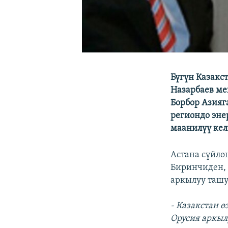
Бүгүн Казакс
Назарбаев ме
Борбор Азияга
региондо эне
маанилүү ке
Астана сүйлө
Биринчиден, 
аркылуу таш
- Казакстан 
Орусия аркыл