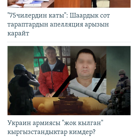
"75чилердин каты": Шаардык сот
тараптардын апелляция арызын
карайт
Украин армиясы "жок кылган"
кыргызстандыктар кимдер?