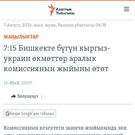
Линктер
Мазмунга
өтүңүз
7-Август, 2026-жыл, жума, Бишкек убактысы 04:38
Навигацияга
ЖАҢЫЛЫКТАР
өтүңүз
ЖАҢЫЛЫКТАР
КЫРГЫЗСТАН
Издөөгө
7:15 Бишкекте бүгүн кыргыз-
салыңыз
ДҮЙНӨ
КЫРГЫЗСТАН
украин өкмөттөр аралык
УКРАИНА
САЯСАТ
ДҮЙНӨ
комиссиянын жыйыны өтөт
АТАЙЫН ИЛИКТӨӨ
ЭКОНОМИКА
БОРБОР АЗИЯ
15-Май, 2007
ТВ ПРОГРАММАЛАР
МАДАНИЯТ
Бөлүшүңүз
ПОДКАСТ
БҮГҮН АЗАТТЫКТА
ӨЗГӨЧӨ ПИКИР
ЭКСПЕРТТЕР ТАЛДАЙТ
Бизди Google'дан табыңыз
БИЗ ЖАНА ДҮЙНӨ
Русский
Комиссиянын кезектеги экинчи жыйынында эки
ДАНИСТЕ