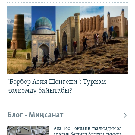
"Борбор Азия Шенгени": Туризм
чөлкөмдү байытабы?
Блог - Миңсанат
Ала-Тоо – онлайн таалимдин эл
аралык бешиги болууга тийиш