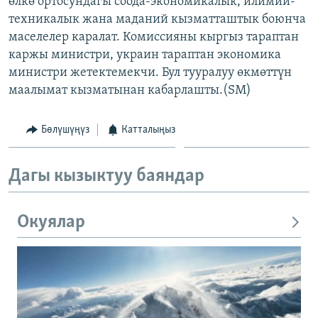
өлкө ортосундагы соода-экономикалык, илимий-
ОНЛАЙН ШЕРИНЕ
ЭЖЕ-СИҢДИЛЕР
техникалык жана маданий кызматташтык боюнча
маселелер каралат. Комиссияны кыргыз тараптан
АЗАТТЫК+
каржы министри, украин тараптан экономика
ЫҢГАЙСЫЗ СУРООЛОР
министри жетектемекчи. Бул тууралуу өкмөттүн
маалымат кызматынан кабарлашты.(SM)
ЭЕ/АРнун бардык сайттары
Бөлүшүңүз
Катталыңыз
Дагы кызыктуу баяндар
Окуялар