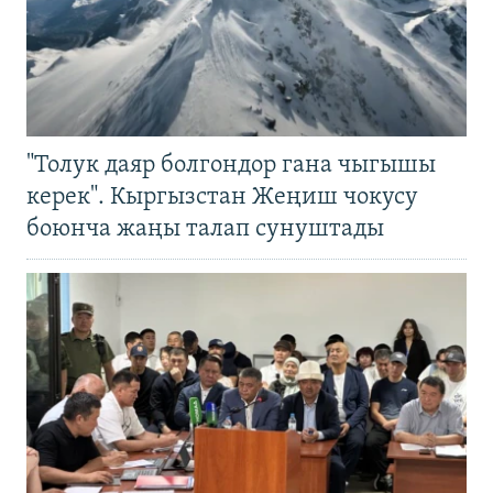
"Толук даяр болгондор гана чыгышы
керек". Кыргызстан Жеңиш чокусу
боюнча жаңы талап сунуштады