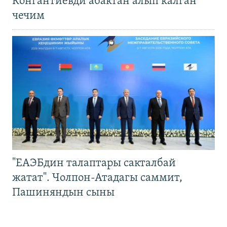
Конгантиевди абактан алып калган
чечим
"ЕАЭБдин талаптары сакталбай
жатат". Чолпон-Атадагы саммит,
Пашиняндын сыны