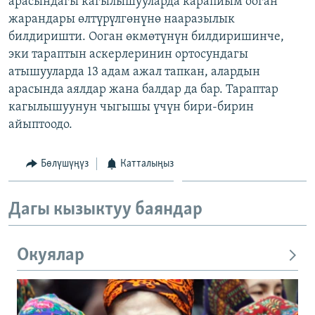
арасындагы кагылышууларда карапйым ооган
ОНЛАЙН ШЕРИНЕ
ЭЖЕ-СИҢДИЛЕР
жарандары өлтүрүлгөнүнө нааразылык
билдиришти. Ооган өкмөтүнүн билдиришинче,
АЗАТТЫК+
эки тараптын аскерлеринин ортосундагы
ЫҢГАЙСЫЗ СУРООЛОР
атышууларда 13 адам ажал тапкан, алардын
арасында аялдар жана балдар да бар. Тараптар
кагылышуунун чыгышы үчүн бири-бирин
ЭЕ/АРнун бардык сайттары
айыптоодо.
Бөлүшүңүз
Катталыңыз
Дагы кызыктуу баяндар
Окуялар