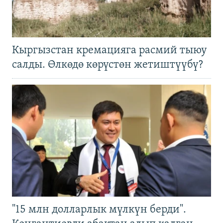
Кыргызстан кремацияга расмий тыюу
салды. Өлкөдө көрүстөн жетиштүүбү?
"15 млн долларлык мүлкүн берди".