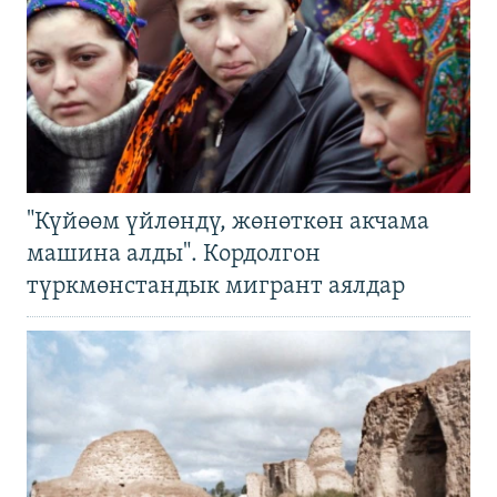
"Күйөөм үйлөндү, жөнөткөн акчама
машина алды". Кордолгон
түркмөнстандык мигрант аялдар