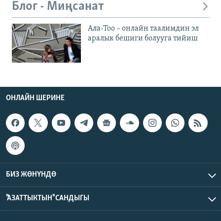
Блог - Миңсанат
Ала-Тоо – онлайн таалимдин эл
аралык бешиги болууга тийиш
ОНЛАЙН ШЕРИНЕ
БИЗ ЖӨНҮНДӨ
"АЗАТТЫКТЫН" САНДЫГЫ