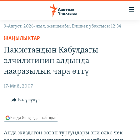
Линктер
Мазмунга
өтүңүз
9-Август, 2026-жыл, жекшемби, Бишкек убактысы 12:34
Навигацияга
ЖАҢЫЛЫКТАР
өтүңүз
ЖАҢЫЛЫКТАР
КЫРГЫЗСТАН
Издөөгө
Пакистандын Кабулдагы
салыңыз
ДҮЙНӨ
КЫРГЫЗСТАН
элчилигинин алдында
УКРАИНА
САЯСАТ
ДҮЙНӨ
нааразылык чара өттү
АТАЙЫН ИЛИКТӨӨ
ЭКОНОМИКА
БОРБОР АЗИЯ
17-Май, 2007
ТВ ПРОГРАММАЛАР
МАДАНИЯТ
Бөлүшүңүз
ПОДКАСТ
БҮГҮН АЗАТТЫКТА
ӨЗГӨЧӨ ПИКИР
ЭКСПЕРТТЕР ТАЛДАЙТ
Бизди Google'дан табыңыз
БИЗ ЖАНА ДҮЙНӨ
Русский
Анда жүздөгөн ооган тургундары эки өлкө чек
ДАНИСТЕ