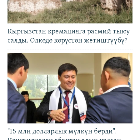
Кыргызстан кремацияга расмий тыюу
салды. Өлкөдө көрүстөн жетиштүүбү?
"15 млн долларлык мүлкүн берди".