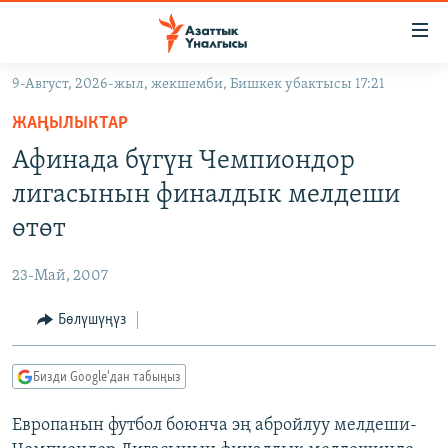
Линктер
Мазмунга
өтүңүз
9-Август, 2026-жыл, жекшемби, Бишкек убактысы 17:21
Навигацияга
ЖАҢЫЛЫКТАР
өтүңүз
ЖАҢЫЛЫКТАР
КЫРГЫЗСТАН
Издөөгө
Афинада бүгүн Чемпиондор
салыңыз
ДҮЙНӨ
КЫРГЫЗСТАН
лигасынын финалдык мелдеши
УКРАИНА
САЯСАТ
ДҮЙНӨ
өтөт
АТАЙЫН ИЛИКТӨӨ
ЭКОНОМИКА
БОРБОР АЗИЯ
23-Май, 2007
ТВ ПРОГРАММАЛАР
МАДАНИЯТ
Бөлүшүңүз
ПОДКАСТ
БҮГҮН АЗАТТЫКТА
ӨЗГӨЧӨ ПИКИР
ЭКСПЕРТТЕР ТАЛДАЙТ
Бизди Google'дан табыңыз
БИЗ ЖАНА ДҮЙНӨ
Русский
Европанын футбол боюнча эң абройлуу мелдеши-
ДАНИСТЕ