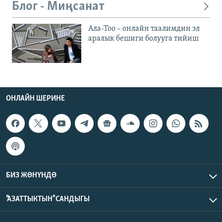
Блог - Миңсанат
Ала-Тоо – онлайн таалимдин эл
аралык бешиги болууга тийиш
ОНЛАЙН ШЕРИНЕ
БИЗ ЖӨНҮНДӨ
"АЗАТТЫКТЫН" САНДЫГЫ