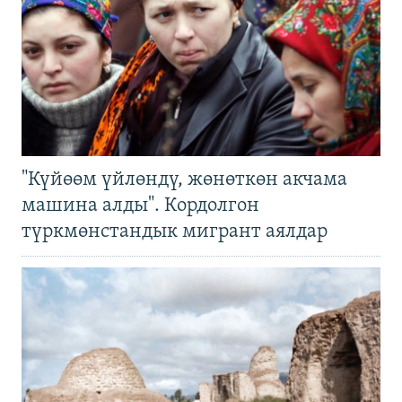
"Күйөөм үйлөндү, жөнөткөн акчама
машина алды". Кордолгон
түркмөнстандык мигрант аялдар