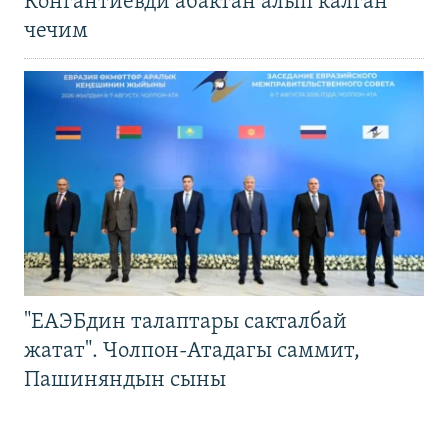
Конгантиевди абактан алып калган
чечим
"ЕАЭБдин талаптары сакталбай
жатат". Чолпон-Атадагы саммит,
Пашиняндын сыны