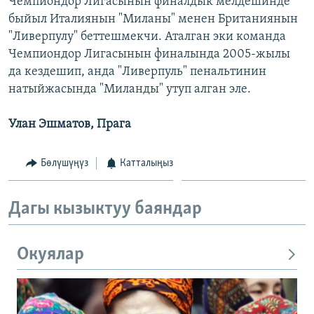
Чемпиондор Лигасынын финалдык мелдешинде
ОНЛАЙН ШЕРИНЕ
ЭЖЕ-СИҢДИЛЕР
быйыл Италиянын "Миланы" менен Британиянын
"Ливерпулу" беттешмекчи. Аталган эки команда
АЗАТТЫК+
Чемпиондор Лигасынын финалында 2005-жылы
ЫҢГАЙСЫЗ СУРООЛОР
да кездешип, анда "Ливерпуль" пенальтинин
натыйжасында "Миланды" утуп алган эле.
ЭЕ/АРнун бардык сайттары
Улан Эшматов, Прага
Бөлүшүңүз
Катталыңыз
Дагы кызыктуу баяндар
Окуялар