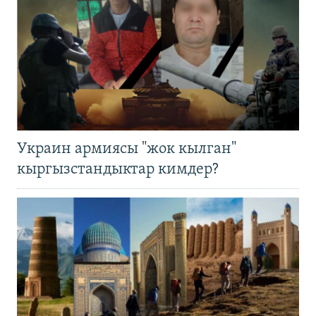
Украин армиясы "жок кылган"
кыргызстандыктар кимдер?