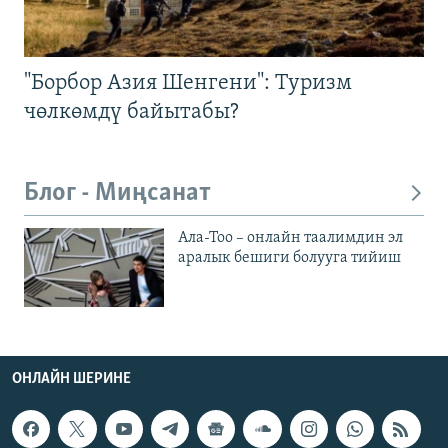
"Борбор Азия Шенгени": Туризм
чөлкөмдү байытабы?
Блог - Миңсанат
Ала-Тоо – онлайн таалимдин эл
аралык бешиги болууга тийиш
ОНЛАЙН ШЕРИНЕ