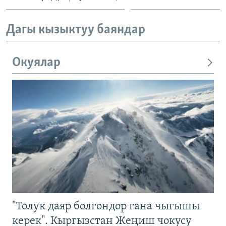
Дагы кызыктуу баяндар
Окуялар
"Толук даяр болгондор гана чыгышы
керек". Кыргызстан Жеңиш чокусу