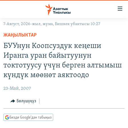
Линктер
Мазмунга
өтүңүз
7-Август, 2026-жыл, жума, Бишкек убактысы 10:27
Навигацияга
ЖАҢЫЛЫКТАР
өтүңүз
ЖАҢЫЛЫКТАР
КЫРГЫЗСТАН
Издөөгө
БУУнун Коопсуздук кеңеши
салыңыз
ДҮЙНӨ
КЫРГЫЗСТАН
Иранга уран байытуунун
УКРАИНА
САЯСАТ
ДҮЙНӨ
токтотуусу үчүн берген алтымыш
АТАЙЫН ИЛИКТӨӨ
ЭКОНОМИКА
БОРБОР АЗИЯ
күндүк мөөнөт аяктоодо
ТВ ПРОГРАММАЛАР
МАДАНИЯТ
23-Май, 2007
ПОДКАСТ
БҮГҮН АЗАТТЫКТА
Бөлүшүңүз
ӨЗГӨЧӨ ПИКИР
ЭКСПЕРТТЕР ТАЛДАЙТ
БИЗ ЖАНА ДҮЙНӨ
Русский
Бизди Google'дан табыңыз
ДАНИСТЕ