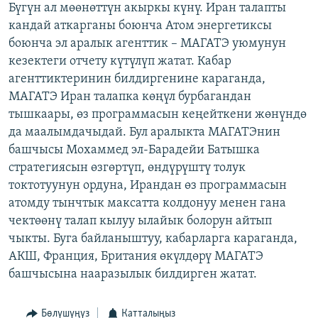
Бүгүн ал мөөнөттүн акыркы күнү. Иран талапты
ОНЛАЙН ШЕРИНЕ
ЭЖЕ-СИҢДИЛЕР
кандай аткарганы боюнча Атом энергетиксы
АЗАТТЫК+
боюнча эл аралык агенттик – МАГАТЭ уюмунун
кезектеги отчету күтүлүп жатат. Кабар
ЫҢГАЙСЫЗ СУРООЛОР
агенттиктеринин билдиргенине караганда,
МАГАТЭ Иран талапка көңүл бурбагандан
ЭЕ/АРнун бардык сайттары
тышкаары, өз программасын кеңейткени жөнүндө
да маалымдачыдай. Бул аралыкта МАГАТЭнин
башчысы Мохаммед эл-Барадейи Батышка
стратегиясын өзгөртүп, өндүрүштү толук
токтотуунун ордуна, Ирандан өз программасын
атомду тынчтык максатта колдонуу менен гана
чектөөнү талап кылуу ылайык болорун айтып
чыкты. Буга байланыштуу, кабарларга караганда,
АКШ, Франция, Британия өкүлдөрү МАГАТЭ
башчысына нааразылык билдирген жатат.
Бөлүшүңүз
Катталыңыз