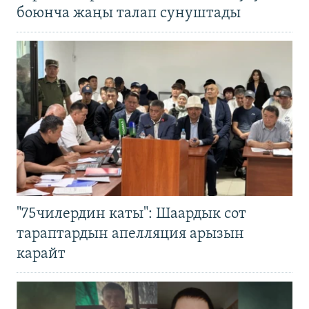
боюнча жаңы талап сунуштады
"75чилердин каты": Шаардык сот
тараптардын апелляция арызын
карайт