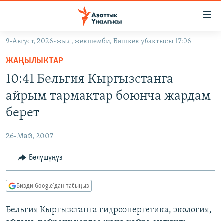
Линктер
Мазмунга
өтүңүз
9-Август, 2026-жыл, жекшемби, Бишкек убактысы 17:06
Навигацияга
ЖАҢЫЛЫКТАР
өтүңүз
ЖАҢЫЛЫКТАР
КЫРГЫЗСТАН
Издөөгө
10:41 Бельгия Кыргызстанга
салыңыз
ДҮЙНӨ
КЫРГЫЗСТАН
айрым тармактар боюнча жардам
УКРАИНА
САЯСАТ
ДҮЙНӨ
берет
АТАЙЫН ИЛИКТӨӨ
ЭКОНОМИКА
БОРБОР АЗИЯ
26-Май, 2007
ТВ ПРОГРАММАЛАР
МАДАНИЯТ
Бөлүшүңүз
ПОДКАСТ
БҮГҮН АЗАТТЫКТА
ӨЗГӨЧӨ ПИКИР
ЭКСПЕРТТЕР ТАЛДАЙТ
Бизди Google'дан табыңыз
БИЗ ЖАНА ДҮЙНӨ
Русский
Бельгия Кыргызстанга гидроэнергетика, экология,
ДАНИСТЕ