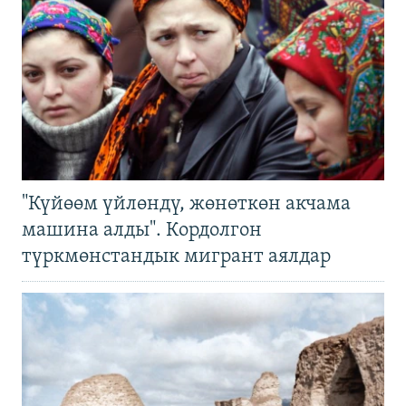
"Күйөөм үйлөндү, жөнөткөн акчама
машина алды". Кордолгон
түркмөнстандык мигрант аялдар