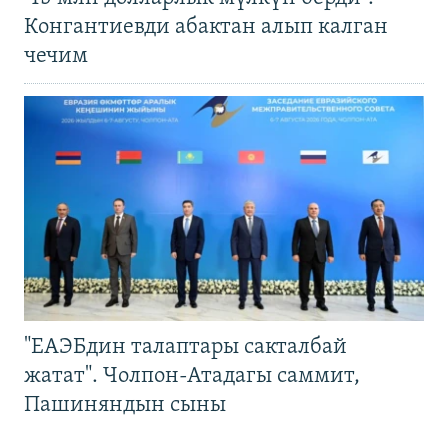
Конгантиевди абактан алып калган
чечим
"ЕАЭБдин талаптары сакталбай
жатат". Чолпон-Атадагы саммит,
Пашиняндын сыны