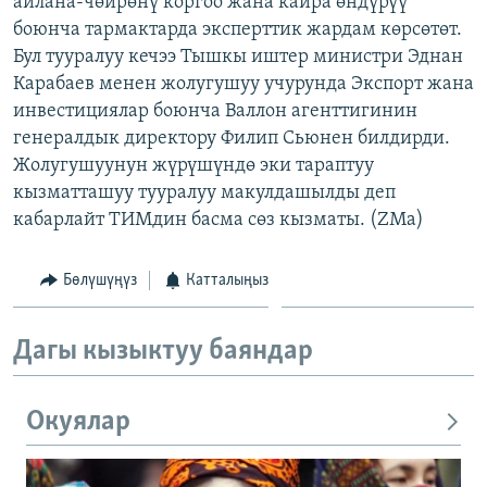
айлана-чөйрөнү коргоо жана кайра өндүрүү
ОНЛАЙН ШЕРИНЕ
ЭЖЕ-СИҢДИЛЕР
боюнча тармактарда эксперттик жардам көрсөтөт.
Бул тууралуу кечээ Тышкы иштер министри Эднан
АЗАТТЫК+
Карабаев менен жолугушуу учурунда Экспорт жана
ЫҢГАЙСЫЗ СУРООЛОР
инвестициялар боюнча Валлон агенттигинин
генералдык директору Филип Сьюнен билдирди.
Жолугушуунун жүрүшүндө эки тараптуу
ЭЕ/АРнун бардык сайттары
кызматташуу тууралуу макулдашылды деп
кабарлайт ТИМдин басма сөз кызматы. (ZMa)
Бөлүшүңүз
Катталыңыз
Дагы кызыктуу баяндар
Окуялар