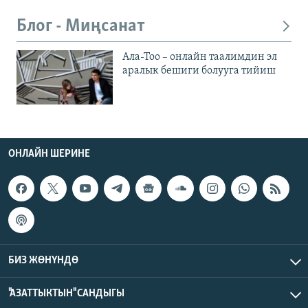
Блог - Миңсанат
Ала-Тоо – онлайн таалимдин эл
аралык бешиги болууга тийиш
ОНЛАЙН ШЕРИНЕ
БИЗ ЖӨНҮНДӨ
"АЗАТТЫКТЫН" САНДЫГЫ