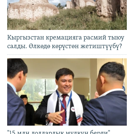
Кыргызстан кремацияга расмий тыюу
салды. Өлкөдө көрүстөн жетиштүүбү?
"15 млн долларлык мүлкүн берди".