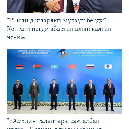
"15 млн долларлык мүлкүн берди".
Конгантиевди абактан алып калган
чечим
"ЕАЭБдин талаптары сакталбай