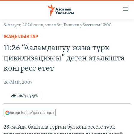
Линктер
Мазмунга
өтүңүз
8-Август, 2026-жыл, ишемби, Бишкек убактысы 13:00
Навигацияга
ЖАҢЫЛЫКТАР
өтүңүз
ЖАҢЫЛЫКТАР
КЫРГЫЗСТАН
Издөөгө
11:26 “Ааламдашуу жана түрк
салыңыз
ДҮЙНӨ
КЫРГЫЗСТАН
цивилизациясы” деген аталышта
УКРАИНА
САЯСАТ
ДҮЙНӨ
конгресс өтөт
АТАЙЫН ИЛИКТӨӨ
ЭКОНОМИКА
БОРБОР АЗИЯ
26-Май, 2007
ТВ ПРОГРАММАЛАР
МАДАНИЯТ
Бөлүшүңүз
ПОДКАСТ
БҮГҮН АЗАТТЫКТА
ӨЗГӨЧӨ ПИКИР
ЭКСПЕРТТЕР ТАЛДАЙТ
Бизди Google'дан табыңыз
БИЗ ЖАНА ДҮЙНӨ
Русский
28-майда баштала турган бул конгрессте түрк
ДАНИСТЕ