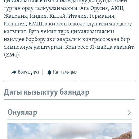
цивилизациясынын ааламдашуу доорунда ээлей
ОНЛАЙН ШЕРИНЕ
ЭЖЕ-СИҢДИЛЕР
турган орду талкууланмакчы. Ага Орусия, АКШ,
Жапония, Индия, Кытай, Италия, Германия,
АЗАТТЫК+
Испания, КМШга кирген өлкөлөрдүн илимпоздору
ЫҢГАЙСЫЗ СУРООЛОР
катышат. Буга чейин түрк цивилизациясын
изилдөө борбору эки эларалык конгресс жана бир
симпозиум уюштурган. Конгресс 31-майда аяктайт.
ЭЕ/АРнун бардык сайттары
(ZMa)
Бөлүшүңүз
Катталыңыз
Дагы кызыктуу баяндар
Окуялар