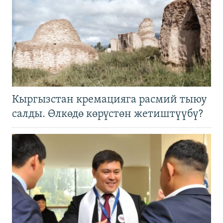
Кыргызстан кремацияга расмий тыюу
салды. Өлкөдө көрүстөн жетиштүүбү?