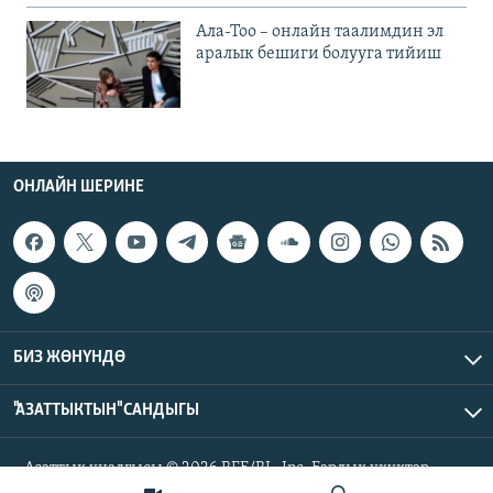
Ала-Тоо – онлайн таалимдин эл
аралык бешиги болууга тийиш
ОНЛАЙН ШЕРИНЕ
БИЗ ЖӨНҮНДӨ
"АЗАТТЫКТЫН" САНДЫГЫ
Азаттык үналгысы © 2026 RFE/RL, Inc. Бардык укуктар
корголгон.