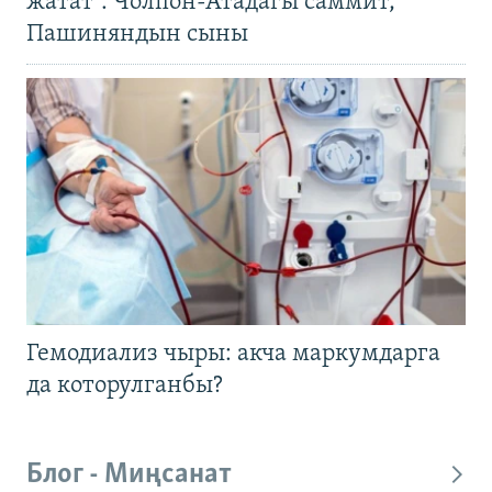
жатат". Чолпон-Атадагы саммит,
Пашиняндын сыны
Гемодиализ чыры: акча маркумдарга
да которулганбы?
Блог - Миңсанат