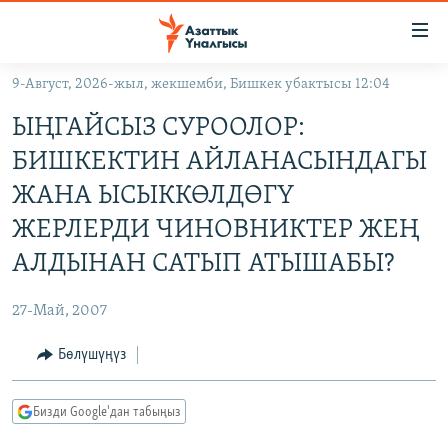
Линктер
Мазмунга
өтүңүз
9-Август, 2026-жыл, жекшемби, Бишкек убактысы 12:04
Навигацияга
ЖАҢЫЛЫКТАР
өтүңүз
ЫҢГАЙСЫЗ СУРООЛОР:
КЫРГЫЗСТАН
Издөөгө
БИШКЕКТИН АЙЛАНАСЫНДАГЫ
салыңыз
ДҮЙНӨ
КЫРГЫЗСТАН
ЖАНА ЫСЫККӨЛДӨГҮ
УКРАИНА
САЯСАТ
ДҮЙНӨ
ЖЕРЛЕРДИ ЧИНОВНИКТЕР ЖЕҢ
АТАЙЫН ИЛИКТӨӨ
ЭКОНОМИКА
БОРБОР АЗИЯ
АЛДЫНАН САТЫП АТЫШАБЫ?
ТВ ПРОГРАММАЛАР
МАДАНИЯТ
27-Май, 2007
ПОДКАСТ
БҮГҮН АЗАТТЫКТА
Бөлүшүңүз
ӨЗГӨЧӨ ПИКИР
ЭКСПЕРТТЕР ТАЛДАЙТ
БИЗ ЖАНА ДҮЙНӨ
Русский
Бизди Google'дан табыңыз
ДАНИСТЕ