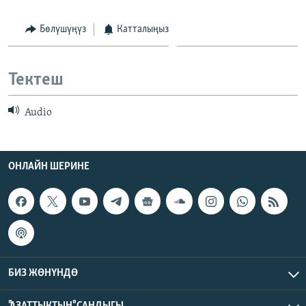
ОНЛАЙН ШЕРИНЕ
ЭЖЕ-СИҢДИЛЕР
Бөлүшүңүз
Катталыңыз
АЗАТТЫК+
ЫҢГАЙСЫЗ СУРООЛОР
Тектеш
ЭЕ/АРнун бардык сайттары
Audio
ОНЛАЙН ШЕРИНЕ
БИЗ ЖӨНҮНДӨ
"АЗАТТЫКТЫН" САНДЫГЫ