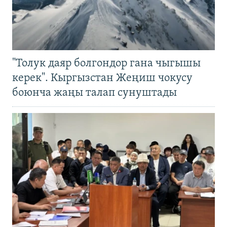
"Толук даяр болгондор гана чыгышы
керек". Кыргызстан Жеңиш чокусу
боюнча жаңы талап сунуштады