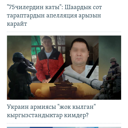
"75чилердин каты": Шаардык сот
тараптардын апелляция арызын
карайт
Украин армиясы "жок кылган"
кыргызстандыктар кимдер?