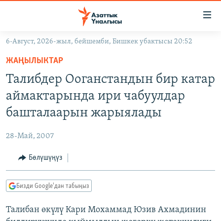
Линктер
Мазмунга
өтүңүз
6-Август, 2026-жыл, бейшемби, Бишкек убактысы 20:52
Навигацияга
ЖАҢЫЛЫКТАР
өтүңүз
ЖАҢЫЛЫКТАР
КЫРГЫЗСТАН
Издөөгө
Талибдер Ооганстандын бир катар
салыңыз
ДҮЙНӨ
КЫРГЫЗСТАН
аймактарында ири чабуулдар
УКРАИНА
САЯСАТ
ДҮЙНӨ
башталаарын жарыялады
АТАЙЫН ИЛИКТӨӨ
ЭКОНОМИКА
БОРБОР АЗИЯ
28-Май, 2007
ТВ ПРОГРАММАЛАР
МАДАНИЯТ
Бөлүшүңүз
ПОДКАСТ
БҮГҮН АЗАТТЫКТА
ӨЗГӨЧӨ ПИКИР
ЭКСПЕРТТЕР ТАЛДАЙТ
Бизди Google'дан табыңыз
БИЗ ЖАНА ДҮЙНӨ
Русский
Талибан өкүлү Кари Мохаммад Юзив Ахмадинин
ДАНИСТЕ