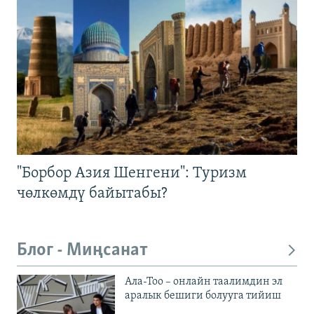
"Борбор Азия Шенгени": Туризм
чөлкөмдү байытабы?
Блог - Миңсанат
Ала-Тоо – онлайн таалимдин эл
аралык бешиги болууга тийиш