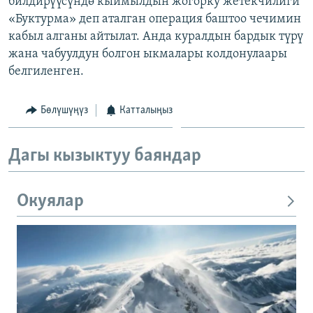
билдирүүсүндө кыймылдын жогорку жетекчилиги
ОНЛАЙН ШЕРИНЕ
ЭЖЕ-СИҢДИЛЕР
«Буктурма» деп аталган операция баштоо чечимин
кабыл алганы айтылат. Анда куралдын бардык түрү
АЗАТТЫК+
жана чабуулдун болгон ыкмалары колдонулаары
ЫҢГАЙСЫЗ СУРООЛОР
белгиленген.
ЭЕ/АРнун бардык сайттары
Бөлүшүңүз
Катталыңыз
Дагы кызыктуу баяндар
Окуялар