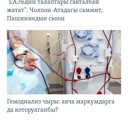
"ЕАЭБдин талаптары сакталбай
жатат". Чолпон-Атадагы саммит,
Пашиняндын сыны
Гемодиализ чыры: акча маркумдарга
да которулганбы?