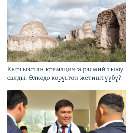
Кыргызстан кремацияга расмий тыюу
салды. Өлкөдө көрүстөн жетиштүүбү?