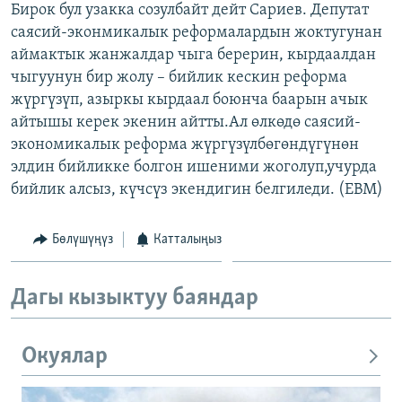
Бирок бул узакка созулбайт дейт Сариев. Депутат
ОНЛАЙН ШЕРИНЕ
ЭЖЕ-СИҢДИЛЕР
саясий-эконмикалык реформалардын жоктугунан
АЗАТТЫК+
аймактык жанжалдар чыга берерин, кырдаалдан
чыгуунун бир жолу – бийлик кескин реформа
ЫҢГАЙСЫЗ СУРООЛОР
жүргүзүп, азыркы кырдаал боюнча баарын ачык
айтышы керек экенин айтты.Ал өлкөдө саясий-
ЭЕ/АРнун бардык сайттары
экономикалык реформа жүргүзүлбөгөндүгүнөн
элдин бийликке болгон ишеними жоголуп,учурда
бийлик алсыз, күчсүз экендигин белгиледи. (EBM)
Бөлүшүңүз
Катталыңыз
Дагы кызыктуу баяндар
Окуялар