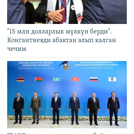
"15 млн долларлык мүлкүн берди".
Конгантиевди абактан алып калган
чечим