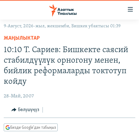
Линктер
Мазмунга
өтүңүз
9-Август, 2026-жыл, жекшемби, Бишкек убактысы 01:39
Навигацияга
ЖАҢЫЛЫКТАР
өтүңүз
ЖАҢЫЛЫКТАР
КЫРГЫЗСТАН
Издөөгө
10:10 Т. Сариев: Бишкекте саясий
салыңыз
ДҮЙНӨ
КЫРГЫЗСТАН
стабилдүүлүк орногону менен,
УКРАИНА
САЯСАТ
ДҮЙНӨ
бийлик реформаларды токтотуп
АТАЙЫН ИЛИКТӨӨ
ЭКОНОМИКА
БОРБОР АЗИЯ
койду
ТВ ПРОГРАММАЛАР
МАДАНИЯТ
28-Май, 2007
ПОДКАСТ
БҮГҮН АЗАТТЫКТА
Бөлүшүңүз
ӨЗГӨЧӨ ПИКИР
ЭКСПЕРТТЕР ТАЛДАЙТ
БИЗ ЖАНА ДҮЙНӨ
Русский
Бизди Google'дан табыңыз
ДАНИСТЕ