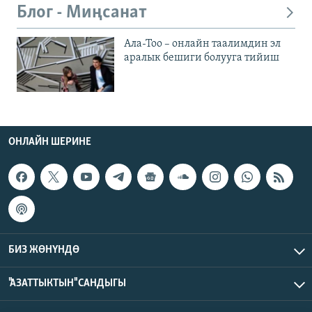
Блог - Миңсанат
Ала-Тоо – онлайн таалимдин эл
аралык бешиги болууга тийиш
ОНЛАЙН ШЕРИНЕ
БИЗ ЖӨНҮНДӨ
"АЗАТТЫКТЫН" САНДЫГЫ