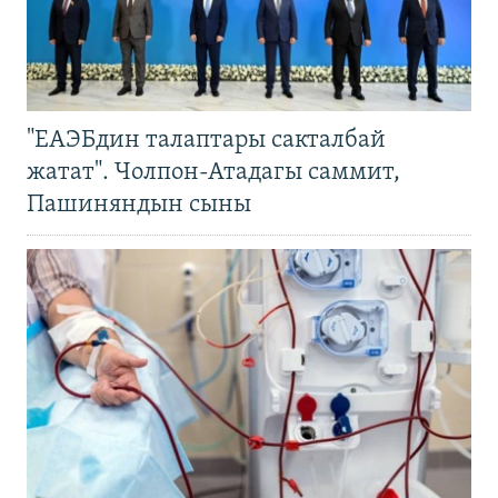
"ЕАЭБдин талаптары сакталбай
жатат". Чолпон-Атадагы саммит,
Пашиняндын сыны