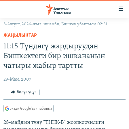
Линктер
Мазмунга
өтүңүз
8-Август, 2026-жыл, ишемби, Бишкек убактысы 02:51
Навигацияга
ЖАҢЫЛЫКТАР
өтүңүз
ЖАҢЫЛЫКТАР
КЫРГЫЗСТАН
Издөөгө
11:15 Түндөгү жардыруудан
салыңыз
ДҮЙНӨ
КЫРГЫЗСТАН
Бишкектеги бир ишкананын
УКРАИНА
САЯСАТ
ДҮЙНӨ
чатыры жабыр тартты
АТАЙЫН ИЛИКТӨӨ
ЭКОНОМИКА
БОРБОР АЗИЯ
29-Май, 2007
ТВ ПРОГРАММАЛАР
МАДАНИЯТ
Бөлүшүңүз
ПОДКАСТ
БҮГҮН АЗАТТЫКТА
ӨЗГӨЧӨ ПИКИР
ЭКСПЕРТТЕР ТАЛДАЙТ
Бизди Google'дан табыңыз
БИЗ ЖАНА ДҮЙНӨ
Русский
28-майдын түнү “ТННК-Б” жоопкерчилиги
ДАНИСТЕ