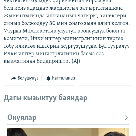
чектелген коомдук бирикменин короосуна
ОНЛАЙН ШЕРИНЕ
ЭЖЕ-СИҢДИЛЕР
белгисиз адамдар жардыргыч зат ыргытышкан.
Жыйынтыгында ишкананын чатыры, айнектери
АЗАТТЫК+
сынып болжолдуу 80 миң сомго зыян алып келген.
ЫҢГАЙСЫЗ СУРООЛОР
Учурда Мамлекеттик улуттук коопсуздук боюнча
комитети, Ички иштер министрлигинин тергөө
тобу иликтөө иштерин жүргүзүшүүдө. Бул тууралуу
ЭЕ/АРнун бардык сайттары
Ички иштер министрлигинин басма сөз
кызматынан билдиришти. (AJ)
Бөлүшүңүз
Катталыңыз
Дагы кызыктуу баяндар
Окуялар