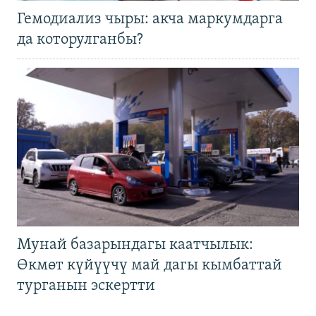
Гемодиализ чыры: акча маркумдарга
да которулганбы?
Мунай базарындагы каатчылык:
Өкмөт күйүүчү май дагы кымбаттай
турганын эскертти