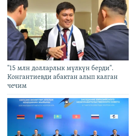
"15 млн долларлык мүлкүн берди".
Конгантиевди абактан алып калган
чечим