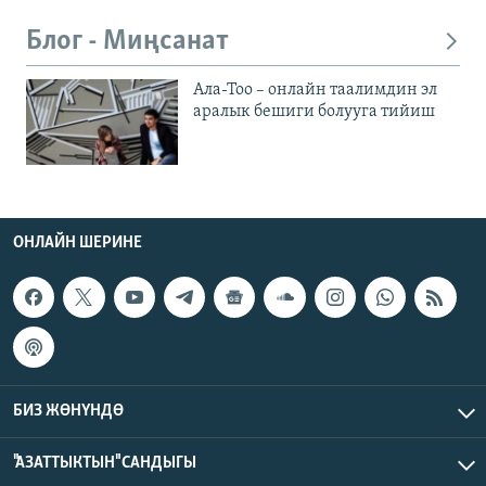
Блог - Миңсанат
Ала-Тоо – онлайн таалимдин эл
аралык бешиги болууга тийиш
ОНЛАЙН ШЕРИНЕ
БИЗ ЖӨНҮНДӨ
"АЗАТТЫКТЫН" САНДЫГЫ