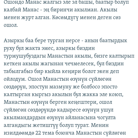
Ошондо Манас жалгыз эле эл башы, баатыр болуп
калбай Манас - эң биринчи акылман. Акылы
менен журт алган. Көсөмдүгү менен деген сөз
ошол.
Азыркы баа бере турган нерсе - анын баатырдык
руху бул жакта эмес, азыркы биздин
турмушубуздагы Манастын акылы, бизге калтырып
кеткен акылы жагынан чечмелесек, бул биздин
табылгабыз бир кыйла кеңири болот экен деп
ойлодум. Ошол Манастын өзүнүн сүйлөгөн
сөздөрүн, эпостун мазмуну же болбосо эпосто
калтырган кыргыз акылын бул жакка эле коюп,
Манастын өзүнүн берген кеңештери, ошол
сүйлөгөн сөздөрүндө кадыресе өзүнүн ушул
акылмандардын өзүнүн айланасына чогулта
алгандыгы жетиштүү болуп турат. Менин
изилдөөмдө 22 тема боюнча Манастын сүйлөгөн