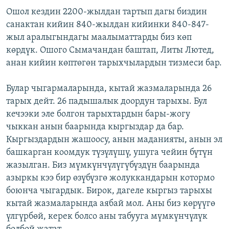
Ошол кездин 2200-жылдан тартып дагы биздин
санактан кийин 840-жылдан кийинки 840-847-
жыл аралыгындагы маалыматтарды биз көп
көрдүк. Ошого Сымачандан баштап, Литы Лютед,
анан кийин көптөгөн тарыхчылардын тизмеси бар.
Булар чыгармаларында, кытай жазмаларында 26
тарых дейт. 26 падышалык доордун тарыхы. Бул
кечээки эле болгон тарыхтардын бары-жогу
чыккан анын баарында кыргыздар да бар.
Кыргыздардын жашоосу, анын маданияты, анын эл
башкарган коомдук түзүлүшү, ушуга чейин бүтүн
жазылган. Биз мүмкүнчүлүгүбүздүн баарында
азыркы кээ бир өзүбүзгө жолуккандарын котормо
боюнча чыгардык. Бирок, дагеле кыргыз тарыхы
кытай жазмаларында аябай мол. Аны биз көрүүгө
үлгүрбөй, керек болсо аны табууга мүмкүнчүлүк