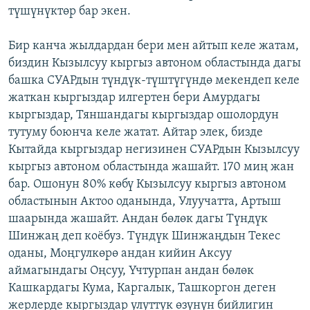
түшүнүктөр бар экен.
Бир канча жылдардан бери мен айтып келе жатам,
биздин Кызылсуу кыргыз автоном областында дагы
башка СУАРдын түндүк-түштүгүндө мекендеп келе
жаткан кыргыздар илгертен бери Амурдагы
кыргыздар, Тяншандагы кыргыздар ошолордун
тутуму боюнча келе жатат. Айтар элек, бизде
Кытайда кыргыздар негизинен СУАРдын Кызылсуу
кыргыз автоном областында жашайт. 170 миң жан
бар. Ошонун 80% көбү Кызылсуу кыргыз автоном
областынын Актоо оданында, Улуучатта, Артыш
шаарында жашайт. Андан бөлөк дагы Түндүк
Шинжаң деп коёбуз. Түндүк Шинжаңдын Текес
оданы, Моңгулкөрө андан кийин Аксуу
аймагындагы Оңсуу, Үчтурпан андан бөлөк
Кашкардагы Кума, Каргалык, Ташкоргон деген
жерлерде кыргыздар улуттук өзүнүн бийлигин