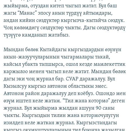
жыйырма, отуздан китеп чыгып жатат. Бул баш
жагы “Манас” эпосу анын түрдүү айтымдары,
андан кийин сөздүктөр кыргызча-кытайча сөздүк.
Чоң көлөмдөгү сөздүктөр чыкты. Дагы сөздүктөрдү
түзүүгө камданып жатабыз.
Мындан бөлөк Кытайдагы кыргыздардын өзүнүн
акын-жазуучуларынын чыгармалары такай,
кайсыл убакта тапшырса, ошол кезде мамлекеттик
каржылоо менен чыгып келе жатат. Мындан бөлөк
дагы эки чоң журнал бар. СУАР даражалуу. Бул
Кызылсуу кыргыз автоном областыкы эмес.
Автоном район даражалуу деп коёбуз. Ошондо мен
өзүм иштеп келе жатам. “Тил жана котормо” деген
журнал. Бул жыйырма жылдан ашуун 90 саны
чыкты. Кыргыздын тилин жана котормочулугун
изилдеп келе жаткан журнал. Кыргызстандагы
кыргыз окумуштууларынын тил боюнча жазылган