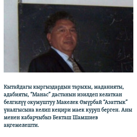
ОНЛАЙН ШЕРИНЕ
ЭЖЕ-СИҢДИЛЕР
АЗАТТЫК+
ЫҢГАЙСЫЗ СУРООЛОР
ЭЕ/АРнун бардык сайттары
Кытайдагы кыргыздардын тарыхы, маданияты,
адабияты, “Манас” дастанын изилдеп келаткан
белгилүү окумуштуу Макелек Өмүрбай “Азаттык”
үналгысына келип кеңири маек куруп берген. Аны
менен кабарчыбыз Бекташ Шамшиев
аңгемелешти.