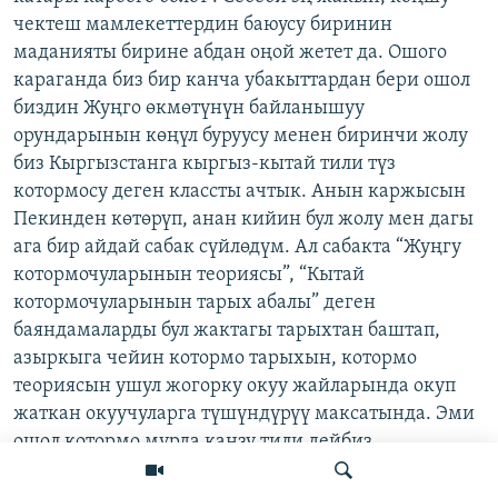
чектеш мамлекеттердин баюусу биринин
маданияты бирине абдан оңой жетет да. Ошого
караганда биз бир канча убакыттардан бери ошол
биздин Жуңго өкмөтүнүн байланышуу
орундарынын көңүл буруусу менен биринчи жолу
биз Кыргызстанга кыргыз-кытай тили түз
котормосу деген классты ачтык. Анын каржысын
Пекинден көтөрүп, анан кийин бул жолу мен дагы
ага бир айдай сабак сүйлөдүм. Ал сабакта “Жуңгу
котормочуларынын теориясы”, “Кытай
котормочуларынын тарых абалы” деген
баяндамаларды бул жактагы тарыхтан баштап,
азыркыга чейин котормо тарыхын, котормо
теориясын ушул жогорку окуу жайларында окуп
жаткан окуучуларга түшүндүрүү максатында. Эми
ошол котормо мурда канзу тили дейбиз.
Кытай тилин орус тили аркылуу үйрөнгөн болсо