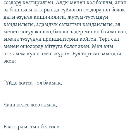
сөздөрү келтирилген. Алды менен кол башчы, анан
эл башчысы катарында сүйлөгөн сөздөрүнөн бөлөк
дагы өзүнчө кишичилиги, журүм-турумдун
кандайлыгы, адамдык сапаттын кандайлыгы, эл
менен чогуу жашоо, башка элдер менен байланыш,
ымала түзүүнүн принциптерин койгон. Төрт сап
менен ошолорду айтууга болот экен. Мен аны
акылыма куюп алып жүрөм. Бул төрт сап мындай
экен:
“Үйдө жатса - эл бакмак,
Чаап келсе жоо алмак,
Баатырлыктын белгиси.