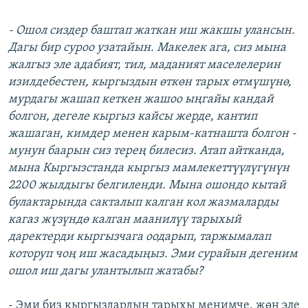
- Ошол сиздер баштап жаткан иш жакшы улансын.
Дагы бир суроо узатайын. Макелек ага, сиз мына
жалгыз эле адабият, тил, маданият маселелерин
изилдебестен, кыргыздын өткөн тарых өтмүшүнө,
мурдагы жашап кеткен жашоо ыңгайы кандай
болгон, дегеле кыргыз кайсы жерде, кантип
жашаган, кимдер менен карым-катнашта болгон -
мунун баарын сиз терең билесиз. Атап айтканда,
мына Кыргызстанда кыргыз мамлекеттүүлүгүнүн
2200 жылдыгы белгиленди. Мына ошондо кытай
булактарында сакталып калган кол жазмаларды
кагаз жүзүндө калган маанилүү тарыхый
даректерди кыргызчага оодарып, таржымалап
которуп чоң иш жасадыңыз. Эми сурайын дегеним
ошол иш дагы улантылып жатабы?
- Эми биз кыргыздардын тарыхы менимче, жөн эле