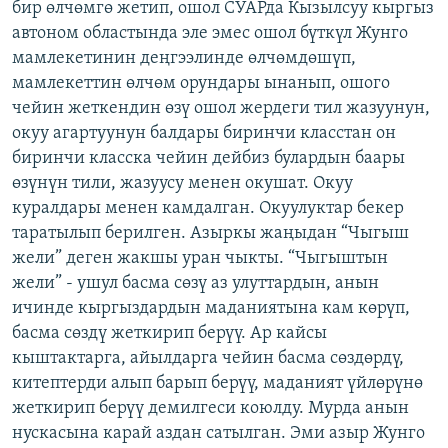
бир өлчөмгө жетип, ошол СУАРда Кызылсуу кыргыз
автоном областында эле эмес ошол бүткүл Жунго
мамлекетинин деңгээлинде өлчөмдөшүп,
мамлекеттин өлчөм орундары ынанып, ошого
чейин жеткендин өзү ошол жердеги тил жазуунун,
окуу агартуунун балдары биринчи класстан он
биринчи класска чейин дейбиз булардын баары
өзүнүн тили, жазуусу менен окушат. Окуу
куралдары менен камдалган. Окуулуктар бекер
таратылып берилген. Азыркы жаңыдан “Чыгыш
жели” деген жакшы уран чыкты. “Чыгыштын
жели” - ушул басма сөзү аз улуттардын, анын
ичинде кыргыздардын маданиятына кам көрүп,
басма сөздү жеткирип берүү. Ар кайсы
кыштактарга, айылдарга чейин басма сөздөрдү,
китептерди алып барып берүү, маданият үйлөрүнө
жеткирип берүү демилгеси коюлду. Мурда анын
нускасына карай аздан сатылган. Эми азыр Жунго