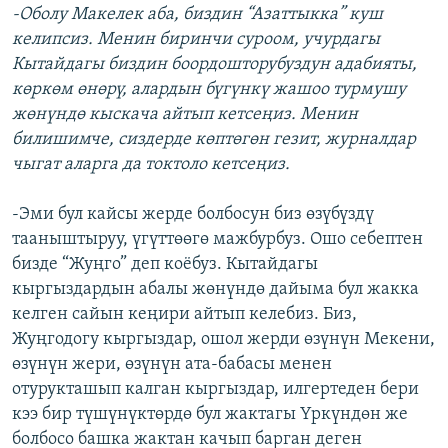
-Оболу Макелек аба, биздин “Азаттыкка” куш
келипсиз. Менин биринчи суроом, учурдагы
Кытайдагы биздин боордошторубуздун адабияты,
көркөм өнөрү, алардын бүгүнкү жашоо турмушу
жөнүндө кыскача айтып кетсеңиз. Менин
билишимче, сиздерде көптөгөн гезит, журналдар
чыгат аларга да токтоло кетсеңиз.
-Эми бул кайсы жерде болбосун биз өзүбүздү
тааныштыруу, үгүттөөгө мажбурбуз. Ошо себептен
бизде “Жуңго” деп коёбуз. Кытайдагы
кыргыздардын абалы жөнүндө дайыма бул жакка
келген сайын кеңири айтып келебиз. Биз,
Жуңгодогу кыргыздар, ошол жерди өзүнүн Мекени,
өзүнүн жери, өзүнүн ата-бабасы менен
отурукташып калган кыргыздар, илгертеден бери
кээ бир түшүнүктөрдө бул жактагы Үркүндөн же
болбосо башка жактан качып барган деген