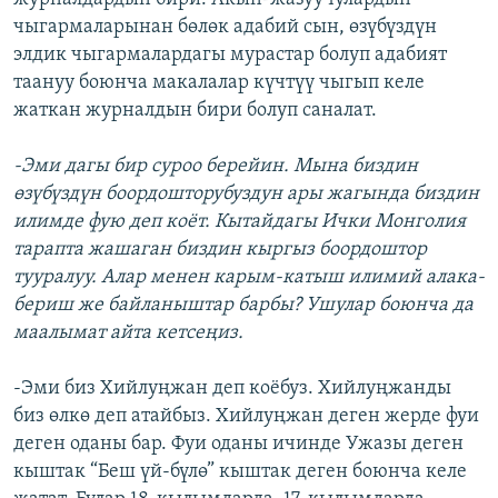
чыгармаларынан бөлөк адабий сын, өзүбүздүн
элдик чыгармалардагы мурастар болуп адабият
таануу боюнча макалалар күчтүү чыгып келе
жаткан журналдын бири болуп саналат.
-Эми дагы бир суроо берейин. Мына биздин
өзүбүздүн боордошторубуздун ары жагында биздин
илимде фую деп коёт. Кытайдагы Ички Монголия
тарапта жашаган биздин кыргыз боордоштор
тууралуу. Алар менен карым-катыш илимий алака-
бериш же байланыштар барбы? Ушулар боюнча да
маалымат айта кетсеңиз.
-Эми биз Хийлуңжан деп коёбуз. Хийлуңжанды
биз өлкө деп атайбыз. Хийлуңжан деген жерде фуи
деген оданы бар. Фуи оданы ичинде Ужазы деген
кыштак “Беш үй-бүлө” кыштак деген боюнча келе