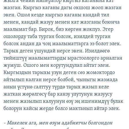
жылга чейин император кыргыз каганына кат
жазган. Кыргыз каганы дагы окшош жооп жазган
экен. Ошол кезде кыргыз каганы кандай тил
менен, кандай жазуу менен кат жазганы боюнча
маалымат бар. Бирок, биз көргөн жокпуз. Эгер
ошолорду таба турган болсок, изилдей турган
болсок андан да чоң маалыматтарга ээ болот элек.
Тарых деген ушундай нерсе экен. Изилдөөгө
тийиштүү маалыматтарды ырастоолорго арналган
жумуш. Ошого мен корутундулап айтат элем.
Кыргыздын тарыхы узун деген сөз жомоктордо
айтылып калган нерсе болбой, чыныгы жазмада
анын үстүнө салттуу түрдө тарых жазып келе
жаткан жөрөлгөсү бар канзу улутунун жазуусу
менен жазылып калуунун өзү эң ишенимдүү булак
болорун кайсы жерде болсо мактанып айтар элек.
- Макелек ага, мен өзүм адабиятчы болгондон