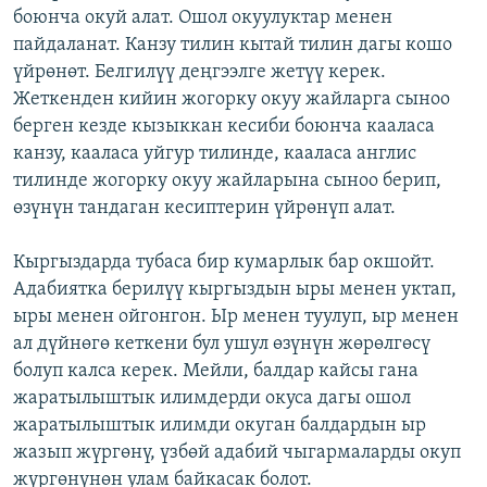
боюнча окуй алат. Ошол окуулуктар менен
пайдаланат. Канзу тилин кытай тилин дагы кошо
үйрөнөт. Белгилүү деңгээлге жетүү керек.
Жеткенден кийин жогорку окуу жайларга сыноо
берген кезде кызыккан кесиби боюнча кааласа
канзу, кааласа уйгур тилинде, кааласа англис
тилинде жогорку окуу жайларына сыноо берип,
өзүнүн тандаган кесиптерин үйрөнүп алат.
Кыргыздарда тубаса бир кумарлык бар окшойт.
Адабиятка берилүү кыргыздын ыры менен уктап,
ыры менен ойгонгон. Ыр менен туулуп, ыр менен
ал дүйнөгө кеткени бул ушул өзүнүн жөрөлгөсү
болуп калса керек. Мейли, балдар кайсы гана
жаратылыштык илимдерди окуса дагы ошол
жаратылыштык илимди окуган балдардын ыр
жазып жүргөнү, үзбөй адабий чыгармаларды окуп
жүргөнүнөн улам байкасак болот.