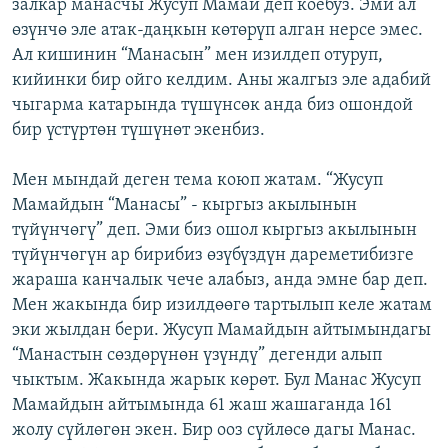
залкар манасчы Жусуп Мамай деп коёбуз. Эми ал
өзүнчө эле атак-даңкын көтөрүп алган нерсе эмес.
Ал кишинин “Манасын” мен изилдеп отуруп,
кийинки бир ойго келдим. Аны жалгыз эле адабий
чыгарма катарында түшүнсөк анда биз ошондой
бир үстүртөн түшүнөт экенбиз.
Мен мындай деген тема коюп жатам. “Жусуп
Мамайдын “Манасы” - кыргыз акылынын
түйүнчөгү” деп. Эми биз ошол кыргыз акылынын
түйүнчөгүн ар бирибиз өзүбүздүн дареметибизге
жараша канчалык чече алабыз, анда эмне бар деп.
Мен жакында бир изилдөөгө тартылып келе жатам
эки жылдан бери. Жусуп Мамайдын айтымындагы
“Манастын сөздөрүнөн үзүндү” дегенди алып
чыктым. Жакында жарык көрөт. Бул Манас Жусуп
Мамайдын айтымында 61 жаш жашаганда 161
жолу сүйлөгөн экен. Бир ооз сүйлөсө дагы Манас.