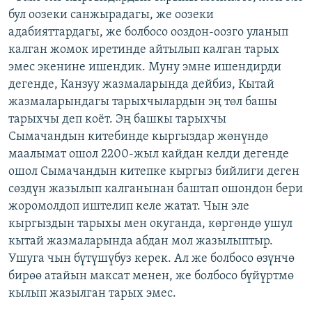
бул оозеки санжырадагы, же оозеки
адабияттардагы, же болбосо ооздон-оозго уланып
калган жомок иретинде айтылып калган тарых
эмес экенине ишендик. Муну эмне ишендирди
дегенде, Канзуу жазмаларында дейбиз, Кытай
жазмаларындагы тарыхчылардын эң төл башы
тарыхчы деп коёт. Эң башкы тарыхчы
Сымачандын китебинде кыргыздар жөнүндө
маалымат ошол 2200-жыл кайдан келди дегенде
ошол Сымачандын китепке кыргыз бийлиги деген
сөздүн жазылып калганынан баштап ошондон бери
жоромолдоп иштелип келе жатат. Чын эле
кыргыздын тарыхы мен окуганда, көргөндө ушул
кытай жазмаларында абдан мол жазылыптыр.
Ушуга чын бүтүшүбуз керек. Ал же болбосо өзүнчө
бирөө атайын максат менен, же болбосо бүйүртмө
кылып жазылган тарых эмес.