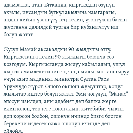
адамзатка, атап айтканда, кыргыздын өзүнүн
акылы, инсандын бүткүл акылына чамгарагы,
андан кийин үзөнгүсү тең келип, үзөнгүлөш басып
жүргөнүн далилдей турган бир кубанычтуу иш
болуп жатат.
Жусуп Мамай аксакалдын 90 жылдыгы өттү.
Кыргызстанга келип 90 жылдыгы боюнча сөз
козгодум. Кыргызстанда жылуу кабыл алып, ушул
кыргыз мамлекетинин эң чоң сыйлыгын тапшыруу
үчүн азыр маданият министри Султан Раев
Үрүмчүдө жүрөт. Ошого окшош жумуштар, көңүл
жылытар иштер болуп жатат. Эми чогулуп, “Манас”
эпосун изилдеп, аны адабият деп башка жерге
илип коюп, текчеге коюп алып, китебибиз чыкты
деп корсон болбой, ошонун ичинде бизге берген
берекени издесек олжо ошонун ичинде деп
ойлойм.