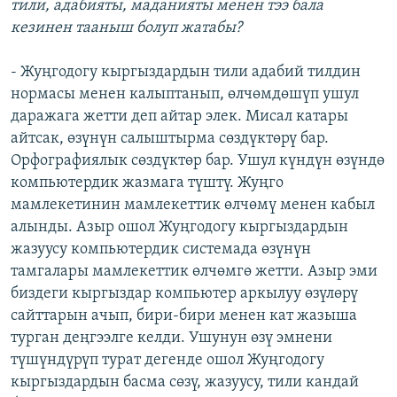
тили, адабияты, маданияты менен тээ бала
кезинен тааныш болуп жатабы?
- Жуңгодогу кыргыздардын тили адабий тилдин
нормасы менен калыптанып, өлчөмдөшүп ушул
даражага жетти деп айтар элек. Мисал катары
айтсак, өзүнүн салыштырма сөздүктөрү бар.
Орфографиялык сөздүктөр бар. Ушул күндүн өзүндө
компьютердик жазмага түштү. Жуңго
мамлекетинин мамлекеттик өлчөмү менен кабыл
алынды. Азыр ошол Жуңгодогу кыргыздардын
жазуусу компьютердик системада өзүнүн
тамгалары мамлекеттик өлчөмгө жетти. Азыр эми
биздеги кыргыздар компьютер аркылуу өзүлөрү
сайттарын ачып, бири-бири менен кат жазыша
турган деңгээлге келди. Ушунун өзү эмнени
түшүндүрүп турат дегенде ошол Жуңгодогу
кыргыздардын басма сөзү, жазуусу, тили кандай