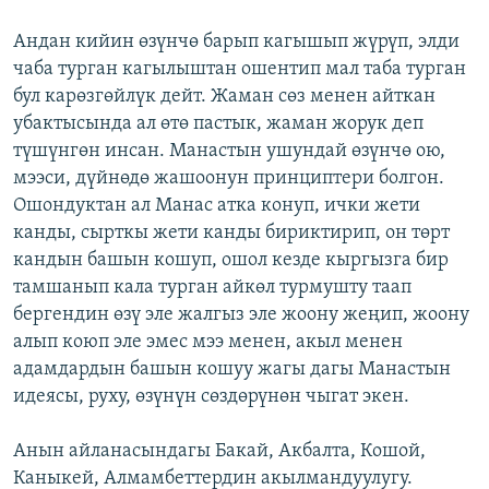
Андан кийин өзүнчө барып кагышып жүрүп, элди
чаба турган кагылыштан ошентип мал таба турган
бул карөзгөйлүк дейт. Жаман сөз менен айткан
убактысында ал өтө пастык, жаман жорук деп
түшүнгөн инсан. Манастын ушундай өзүнчө ою,
мээси, дүйнөдө жашоонун принциптери болгон.
Ошондуктан ал Манас атка конуп, ички жети
канды, сырткы жети канды бириктирип, он төрт
кандын башын кошуп, ошол кезде кыргызга бир
тамшанып кала турган айкөл турмушту таап
бергендин өзү эле жалгыз эле жоону жеңип, жоону
алып коюп эле эмес мээ менен, акыл менен
адамдардын башын кошуу жагы дагы Манастын
идеясы, руху, өзүнүн сөздөрүнөн чыгат экен.
Анын айланасындагы Бакай, Акбалта, Кошой,
Каныкей, Алмамбеттердин акылмандуулугу.