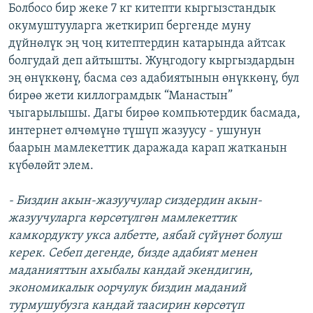
Болбосо бир жеке 7 кг китепти кыргызстандык
окумуштууларга жеткирип бергенде муну
дүйнөлүк эң чоң китептердин катарында айтсак
болгудай деп айтышты. Жуңгодогу кыргыздардын
эң өнүккөнү, басма сөз адабиятынын өнүккөнү, бул
бирөө жети киллограмдык “Манастын”
чыгарылышы. Дагы бирөө компьютердик басмада,
интернет өлчөмүнө түшүп жазуусу - ушунун
баарын мамлекеттик даражада карап жатканын
күбөлөйт элем.
- Биздин акын-жазуучулар сиздердин акын-
жазуучуларга көрсөтүлгөн мамлекеттик
камкордукту укса албетте, аябай сүйүнөт болуш
керек. Себеп дегенде, бизде адабият менен
маданияттын ахыбалы кандай экендигин,
экономикалык оорчулук биздин маданий
турмушубузга кандай таасирин көрсөтүп