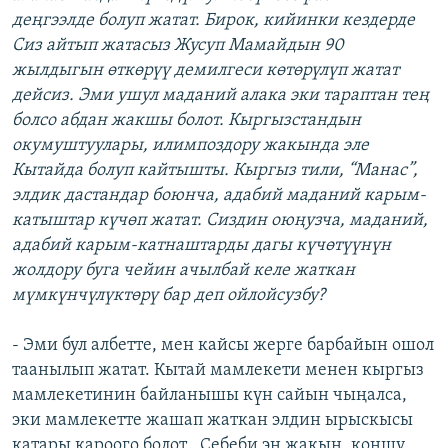
деңгээлде болуп жатат. Бирок, кийинки кездерде
Сиз айтып жатасыз Жусуп Мамайдын 90
жылдыгын өткөрүү демилгеси көтөрүлүп жатат
дейсиз. Эми ушул маданий алака эки тараптан тең
болсо абдан жакшы болот. Кыргызстандын
окумуштуулары, илимпоздору жакында эле
Кытайда болуп кайтышты. Кыргыз тили, “Манас”,
элдик дастандар боюнча, адабий маданий карым-
катыштар күчөп жатат. Сиздин оюңузча, маданий,
адабий карым-катнаштарды дагы күчөтүүнүн
жолдору буга чейин ачылбай келе жаткан
мүмкүнчүлүктөрү бар деп ойлойсузбу?
- Эми бул албетте, мен кайсы жерге барбайын ошол
таанылып жатат. Кытай мамлекети менен кыргыз
мамлекетинин байланышы күн сайын чыңалса,
эки мамлекетте жашап жаткан элдин ырыскысы
катары кароого болот . Себеби эң жакын, коңшу