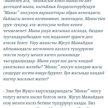
-Макелек ага, “башкасын коюп Манасты айт”
дегендей мына, кытайлык боордошторубуздун
“Манас” эпосунун варианттары абдан кенендиги,
байлыгы менен өзгөчөлөнөт, экинчиден, Манастын
урук-тукуму, ата-жотосуна чейин кенен
чечмеленет. Мына ушул жагынан алганда, биздин
туугандарыбыздын чоң маданият эрдиги деп
атасак болот. Улуу манасчы Жусуп Мамайдын
айтымындагы негизинен кагазга түшүрүлгөн
тексти толугу менен китеп шекилинде
чыгардыңыздар. Мына ушул иш дагы кандай
улантылып жатабы? “Манас” эпосун изилдөө жагы
сиздерде өзгөчө көңүл бурулат. Бул жагында кандай
иштер жасалып жатат?
- Эми бул Жуңго кыргыздарындагы “Манас” эпосу
толугу менен насип болгон экен. Жусуп Мамайдын
оозу менен кагаз бетине түшүрүлүп калды. Биз