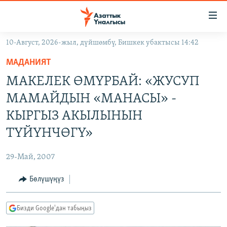
Линктер
Мазмунга
өтүңүз
10-Август, 2026-жыл, дүйшөмбү, Бишкек убактысы 14:42
Навигацияга
ЖАҢЫЛЫКТАР
өтүңүз
МАДАНИЯТ
КЫРГЫЗСТАН
Издөөгө
MАКЕЛЕК ӨМҮРБАЙ: «ЖУСУП
салыңыз
ДҮЙНӨ
КЫРГЫЗСТАН
МАМАЙДЫН «МАНАСЫ» -
УКРАИНА
САЯСАТ
ДҮЙНӨ
КЫРГЫЗ АКЫЛЫНЫН
АТАЙЫН ИЛИКТӨӨ
ЭКОНОМИКА
БОРБОР АЗИЯ
ТҮЙҮНЧӨГҮ»
ТВ ПРОГРАММАЛАР
МАДАНИЯТ
29-Май, 2007
ПОДКАСТ
БҮГҮН АЗАТТЫКТА
Бөлүшүңүз
ӨЗГӨЧӨ ПИКИР
ЭКСПЕРТТЕР ТАЛДАЙТ
БИЗ ЖАНА ДҮЙНӨ
Русский
Бизди Google'дан табыңыз
ДАНИСТЕ