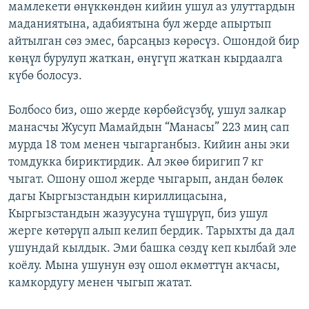
мамлекети өнүккөндөн кийин ушул аз улуттардын
маданиятына, адабиятына бул жерде апыртып
айтылган сөз эмес, барсаңыз көрөсүз. Ошондой бир
көңүл бурулуп жаткан, өнүгүп жаткан кырдаалга
күбө болосуз.
Болбосо биз, ошо жерде көрбөйсүзбү, ушул залкар
манасчы Жусуп Мамайдын “Манасы” 223 миң сап
мурда 18 том менен чыгарганбыз. Кийин аны эки
томдукка бириктирдик. Ал экөө биригип 7 кг
чыгат. Ошону ошол жерде чыгарып, андан бөлөк
дагы Кыргызстандын кириллицасына,
Кыргызстандын жазуусуна түшүрүп, биз ушул
жерге көтөрүп алып келип бердик. Тарыхты да дал
ушундай кылдык. Эми башка сөздү кеп кылбай эле
коёлу. Мына ушунун өзү ошол өкмөттүн акчасы,
камкордугу менен чыгып жатат.