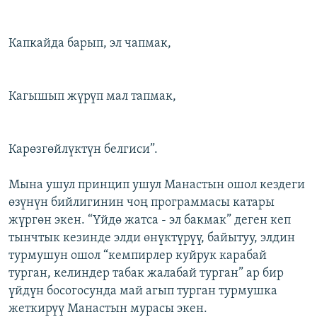
Капкайда барып, эл чапмак,
Кагышып жүрүп мал тапмак,
Карөзгөйлүктүн белгиси”.
Мына ушул принцип ушул Манастын ошол кездеги
өзүнүн бийлигинин чоң программасы катары
жүргөн экен. “Үйдө жатса - эл бакмак” деген кеп
тынчтык кезинде элди өнүктүрүү, байытуу, элдин
турмушун ошол “кемпирлер куйрук карабай
турган, келиндер табак жалабай турган” ар бир
үйдүн босогосунда май агып турган турмушка
жеткирүү Манастын мурасы экен.