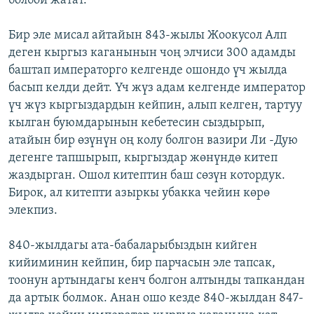
болбой жатат.
Бир эле мисал айтайын 843-жылы Жоокусол Алп
деген кыргыз каганынын чоң элчиси 300 адамды
баштап императорго келгенде ошондо үч жылда
басып келди дейт. Үч жүз адам келгенде император
үч жүз кыргыздардын кейпин, алып келген, тартуу
кылган буюмдарынын кебетесин сыздырып,
атайын бир өзүнүн оң колу болгон вазири Ли -Дую
дегенге тапшырып, кыргыздар жөнүндө китеп
жаздырган. Ошол китептин баш сөзүн котордук.
Бирок, ал китепти азыркы убакка чейин көрө
элекпиз.
840-жылдагы ата-бабаларыбыздын кийген
кийиминин кейпин, бир парчасын эле тапсак,
тоонун артындагы кенч болгон алтынды тапкандан
да артык болмок. Анан ошо кезде 840-жылдан 847-