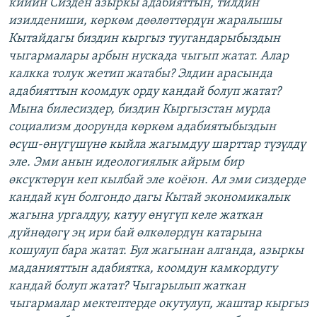
кийин Сизден азыркы адабияттын, тилдин
изилдениши, көркөм дөөлөттөрдүн жаралышы
Кытайдагы биздин кыргыз туугандарыбыздын
чыгармалары арбын нускада чыгып жатат. Алар
калкка толук жетип жатабы? Элдин арасында
адабияттын коомдук орду кандай болуп жатат?
Мына билесиздер, биздин Кыргызстан мурда
социализм доорунда көркөм адабиятыбыздын
өсүш-өнүгүшүнө кыйла жагымдуу шарттар түзүлдү
эле. Эми анын идеологиялык айрым бир
өксүктөрүн кеп кылбай эле коёюн. Ал эми сиздерде
кандай күн болгондо дагы Кытай экономикалык
жагына ургалдуу, катуу өнүгүп келе жаткан
дүйнөдөгү эң ири бай өлкөлөрдүн катарына
кошулуп бара жатат. Бул жагынан алганда, азыркы
маданияттын адабиятка, коомдун камкордугу
кандай болуп жатат? Чыгарылып жаткан
чыгармалар мектептерде окутулуп, жаштар кыргыз