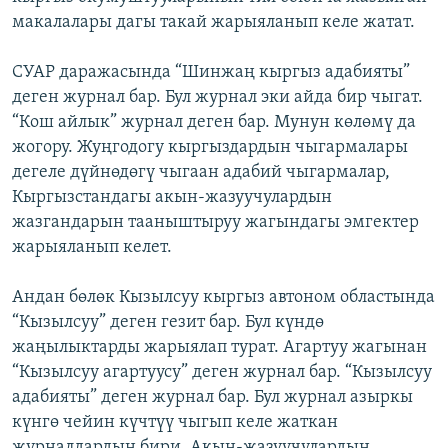
макалалары дагы такай жарыяланып келе жатат.
СУАР даражасында “Шинжаң кыргыз адабияты”
деген журнал бар. Бул журнал эки айда бир чыгат.
“Кош айлык” журнал деген бар. Мунун көлөмү да
жогору. Жуңгодогу кыргыздардын чыгармалары
дегеле дүйнөдөгү чыгаан адабий чыгармалар,
Кыргызстандагы акын-жазуучулардын
жазгандарын тааныштыруу жагындагы эмгектер
жарыяланып келет.
Андан бөлөк Кызылсуу кыргыз автоном областында
“Кызылсуу” деген гезит бар. Бул күндө
жаңылыктарды жарыялап турат. Агартуу жагынан
“Кызылсуу агартуусу” деген журнал бар. “Кызылсуу
адабияты” деген журнал бар. Бул журнал азыркы
күнгө чейин күчтүү чыгып келе жаткан
журналдардын бири. Акын-жазуучулардын