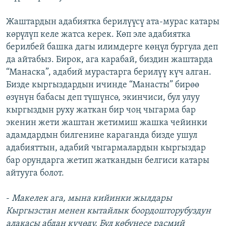
Жаштардын адабиятка берилүүсү ата-мурас катары
көрүлүп келе жатса керек. Көп эле адабиятка
берилбей башка дагы илимдерге көңүл бургула деп
да айтабыз. Бирок, ага карабай, биздин жаштарда
“Манаска”, адабий мурастарга берилүү күч алган.
Бизде кыргыздардын ичинде “Манасты” бирөө
өзүнүн бабасы деп түшүнсө, экинчиси, бул улуу
кыргыздын руху жаткан бир чоң чыгарма бар
экенин жети жаштан жетимиш жашка чейинки
адамдардын билгенине караганда бизде ушул
адабияттын, адабий чыгармалардын кыргыздар
бар орундарга жетип жаткандын белгиси катары
айтууга болот.
-
Макелек ага, мына кийинки жылдары
Кыргызстан менен кытайлык боордошторубуздун
алакасы абдан күчөдү. Бул көбүнесе расмий