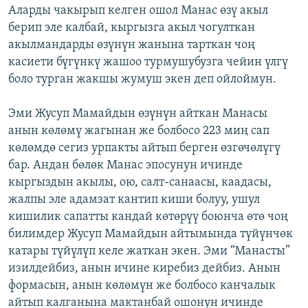
Аларды чакырып келген ошол Манас өзү акыл
берип эле калбай, кыргызга акыл чогулткан
акылмандарды өзүнүн жанына тарткан чоң
касиети бүгүнкү жашоо турмушубузга чейин үлгү
боло турган жакшы жумуш экен деп ойлоймун.
Эми Жусуп Мамайдын өзүнүн айткан Манасы
анын көлөмү жагынан же болбосо 223 миң сап
көлөмдө сегиз урпакты айтып берген өзгөчөлүгү
бар. Андан бөлөк Манас эпосунун ичинде
кыргыздын акылы, ою, салт-санаасы, каадасы,
жалпы эле адамзат кантип киши болуу, ушул
кишилик сапатты кандай көтөрүү боюнча өтө чоң
билимдер Жусуп Мамайдын айтымында түйүнчөк
катары түйүлүп келе жаткан экен. Эми “Манасты”
изилдейбиз, анын ичине киребиз дейбиз. Анын
формасын, анын көлөмүн же болбосо канчалык
айтып калганына мактанбай ошонун ичинде