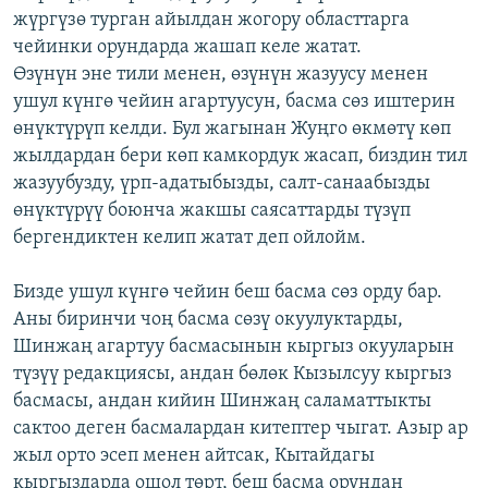
жүргүзө турган айылдан жогору областтарга
чейинки орундарда жашап келе жатат.
Өзүнүн эне тили менен, өзүнүн жазуусу менен
ушул күнгө чейин агартуусун, басма сөз иштерин
өнүктүрүп келди. Бул жагынан Жуңго өкмөтү көп
жылдардан бери көп камкордук жасап, биздин тил
жазуубузду, үрп-адатыбызды, салт-санаабызды
өнүктүрүү боюнча жакшы саясаттарды түзүп
бергендиктен келип жатат деп ойлойм.
Бизде ушул күнгө чейин беш басма сөз орду бар.
Аны биринчи чоң басма сөзү окуулуктарды,
Шинжаң агартуу басмасынын кыргыз окууларын
түзүү редакциясы, андан бөлөк Кызылсуу кыргыз
басмасы, андан кийин Шинжаң саламаттыкты
сактоо деген басмалардан китептер чыгат. Азыр ар
жыл орто эсеп менен айтсак, Кытайдагы
кыргыздарда ошол төрт, беш басма орундан