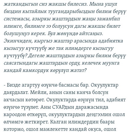
жаткандыгын сиз жакшы билесиз. Мына ушул
биздин кытайлык туугандарыбыздын билим берүү
системасы, азыркы жаштардын жаңы заманбап
илимге, билимге ээ болуусун дагы жакшы билет
болушуңуз керек. Бул жөнүндө айтсаңыз.
Экинчиден, кыргыз жаштар арасында адабиятка
кызыгуу күчтүүбү же так илимдерге кызыгуу
күчтүүбү? Дегеле жаштардын азыркы билим берүү
саясатындагы жаштардын орду, келечек муунга
кандай камкордук көрүлүп жатат?
- Бизде агартуу өзүнчө басмасы бар. Окуулуктар
даярдалат. Мейли, анын саны канча болсун
акчасын көтөрөт. Окулуктарда өзүнүн тил, адабият
өзүнчө түзүлөт. Аны СУАРдын даражасында
кароодон өткөрүп, окуулуктардын деңгээлин ошол
өлчөмгө жеткирет. Калган илимдердин баары
котормо, ошол мамлекетте кандай окуса, ошол