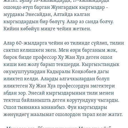
жатат. Булар 18-кылымдарда, 17-кылымдарда
ошондо өтүп барган Жунгардык кыргыздар -
мурдакы Энесайдан, Алтайда калган
кыргыздардын бир бөлүгү. Алар аз санда болчу.
Кийин көбөйүп миңге чейин жеткен.
Алар 60-жылдарга чейин өз тилинде сүйлөп, тилин
сактап келишкен экен. Мен өзүм барганым жок,
бирок бизде профессор Ху Жан Хуа деген ошол
киши көп жолу барып текшерди. Кыргызстандык
окумуштуулардан Кадыралы Коңкобаев дагы
иликтеп келди. Аларды алгачкылардан болуп
иликтеген Ху Жан Хуа профессордун эмгектери
абдан зор. Энесай кыргыздарынын тили менен
тектеш байланышта деген корутундуну чыгарды.
Ошол тыянакка ынанабыз. Фуи кыргыздары
жөнүндөгү маалымат ошолордон тарап келе жатат.