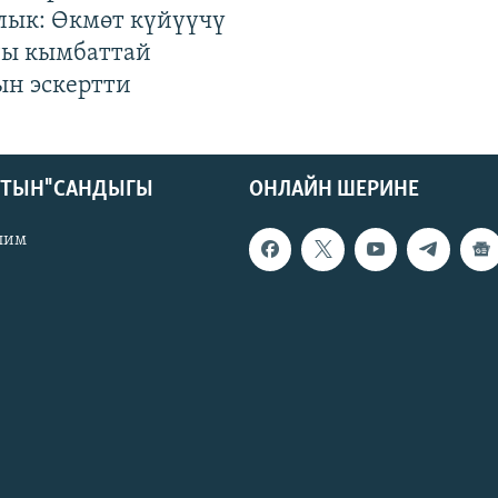
лык: Өкмөт күйүүчү
гы кымбаттай
ын эскертти
КТЫН" САНДЫГЫ
ОНЛАЙН ШЕРИНЕ
лим