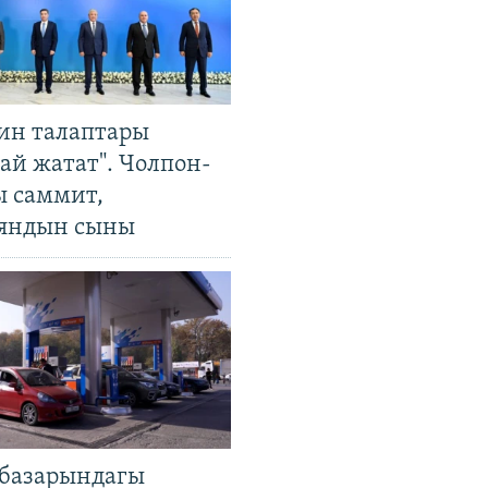
ин талаптары
ай жатат". Чолпон-
ы саммит,
яндын сыны
базарындагы