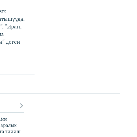
дык
атышууда.
”, “Иран,
на
н” деген
айн
 аралык
га тийиш