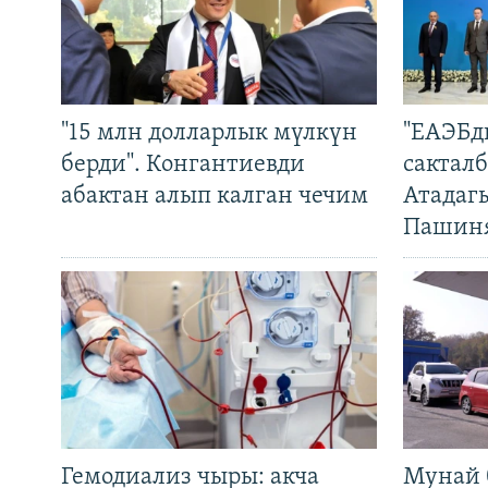
"15 млн долларлык мүлкүн
"ЕАЭБд
берди". Конгантиевди
сакталб
абактан алып калган чечим
Атадаг
Пашин
Гемодиализ чыры: акча
Мунай 