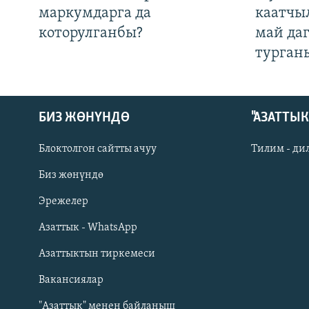
маркумдарга да
каатчы
которулганбы?
май да
турган
БИЗ ЖӨНҮНДӨ
"АЗАТТЫ
Блоктолгон сайтты ачуу
Тилим - ди
Биз жөнүндө
Русский
Эрежелер
Азаттык - WhatsApp
ОНЛАЙН ШЕРИНЕ
Азаттыктын тиркемеси
Вакансиялар
"Азаттык" менен байланыш