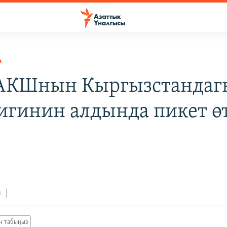
Р
 АКШнын Кыргызстандаг
игинин алдында пикет ө
з
ан табыңыз