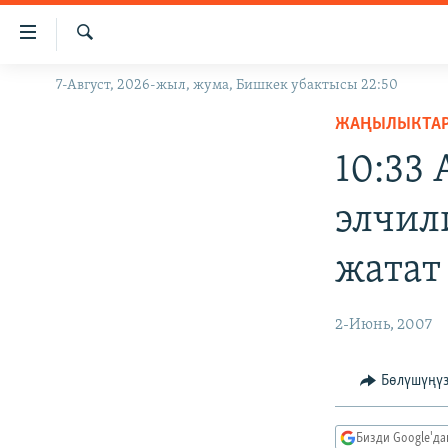
Линктер
Мазмунга
өтүңүз
Издөө
7-Август, 2026-жыл, жума, Бишкек убактысы 22:50
ЖАҢЫЛЫКТАР
Навигацияга
өтүңүз
ЖАҢЫЛЫКТА
КЫРГЫЗСТАН
Издөөгө
10:33
ДҮЙНӨ
КЫРГЫЗСТАН
салыңыз
УКРАИНА
САЯСАТ
ДҮЙНӨ
элчил
АТАЙЫН ИЛИКТӨӨ
ЭКОНОМИКА
БОРБОР АЗИЯ
жатат
ТВ ПРОГРАММАЛАР
МАДАНИЯТ
ПОДКАСТ
БҮГҮН АЗАТТЫКТА
2-Июнь, 2007
ӨЗГӨЧӨ ПИКИР
ЭКСПЕРТТЕР ТАЛДАЙТ
БИЗ ЖАНА ДҮЙНӨ
Бөлүшүңү
ДАНИСТЕ
Бизди Google'д