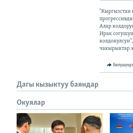
ЭЖЕ-СИҢДИЛЕР
"Кыргызстан
АЗАТТЫК+
прогрессивди
ЫҢГАЙСЫЗ СУРООЛОР
Алар колдорун
Ирак согушун
колдонулсун”
чакырыктар ж
Бөлүшүңү
Дагы кызыктуу баяндар
Окуялар