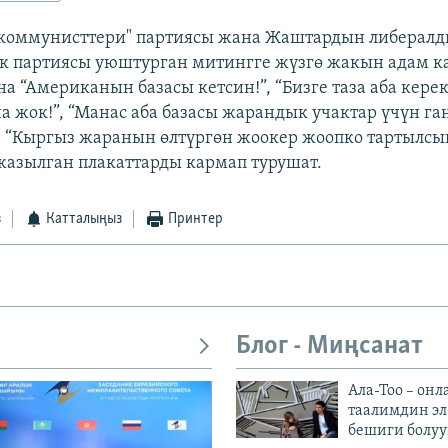
 коммунисттери" партиясы жана Жаштардын либерал
к партиясы уюштурган митингге жүзгө жакын адам к
а “Американын базасы кетсин!”, “Бизге таза аба керек
а жок!”, “Манас аба базасы жарандык учактар үчүн га
, “Кыргыз жаранын өлтүргөн жоокер жоопко тартылсы
азылган плакаттарды кармап турушат.
з
Катталыңыз
Принтер
Блог - Миңсанат
Ала-Тоо – онл
таалимдин эл
бешиги болуу